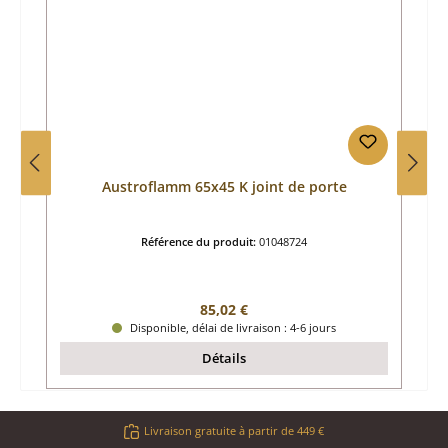
Austroflamm 65x45 K joint de porte
Référence du produit:
01048724
Prix régulier :
85,02 €
Disponible, délai de livraison : 4-6 jours
Détails
Livraison gratuite à partir de 449 €