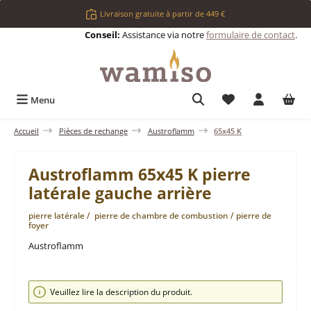
Passer au contenu principal
Livraison gratuite à partir de 449 €
Conseil:
Assistance via notre
formulaire de contact
.
Vous avez 0 articl
Menu
Accueil
Pièces de rechange
Austroflamm
65x45 K
Austroflamm 65x45 K pierre
latérale gauche arrière
pierre latérale / pierre de chambre de combustion / pierre de
foyer
Austroflamm
Ignorer la galerie d'images
Veuillez lire la description du produit.