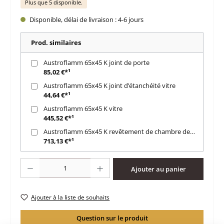
Plus que 5 disponible.
Disponible, délai de livraison : 4-6 jours
Prod. similaires
Austroflamm 65x45 K joint de porte
85,02 €*¹
Austroflamm 65x45 K joint d’étanchéité vitre
44,64 €*¹
Austroflamm 65x45 K vitre
445,52 €*¹
Austroflamm 65x45 K revêtement de chambre de combustion
713,13 €*¹
Quantité de produit : Entrez la quantité souhaitée ou utilisez les boutons po
Ajouter au panier
Ajouter à la liste de souhaits
Question sur le produit