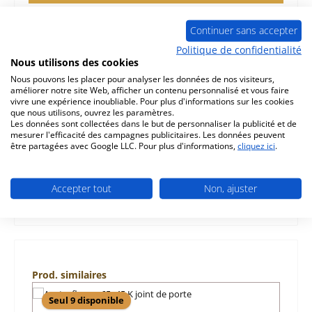
Continuer sans accepter
Politique de confidentialité
Nous utilisons des cookies
Description
Nous pouvons les placer pour analyser les données de nos visiteurs,
améliorer notre site Web, afficher un contenu personnalisé et vous faire
d‘origine pierre latérale gauche arrière pour le insert
vivre une expérience inoubliable. Pour plus d'informations sur les cookies
Austroflamm 65x45 K Austroflamm 65x45 K pierre
que nous utilisons, ouvrez les paramètres.
latérale gauche arri…
Plus
Les données sont collectées dans le but de personnaliser la publicité et de
mesurer l'efficacité des campagnes publicitaires. Les données peuvent
être partagées avec Google LLC. Pour plus d'informations,
cliquez ici
.
Caractéristiques
Informations sur la sécurité du produit
Accepter tout
Non, ajuster
Ignorer la galerie de produits
Prod. similaires
Seul 9 disponible