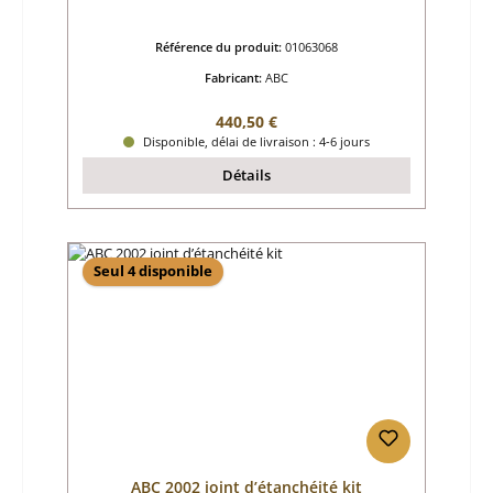
Référence du produit:
01063068
Fabricant:
ABC
Prix régulier :
440,50 €
Disponible, délai de livraison : 4-6 jours
Détails
Seul 4 disponible
ABC 2002 joint d’étanchéité kit