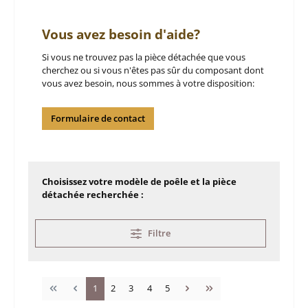
Vous avez besoin d'aide?
Si vous ne trouvez pas la pièce détachée que vous
cherchez ou si vous n'êtes pas sûr du composant dont
vous avez besoin, nous sommes à votre disposition:
Formulaire de contact
Choisissez votre modèle de poêle et la pièce
détachée recherchée :
Filtre
Page
Page
Page
Page
Page
1
2
3
4
5