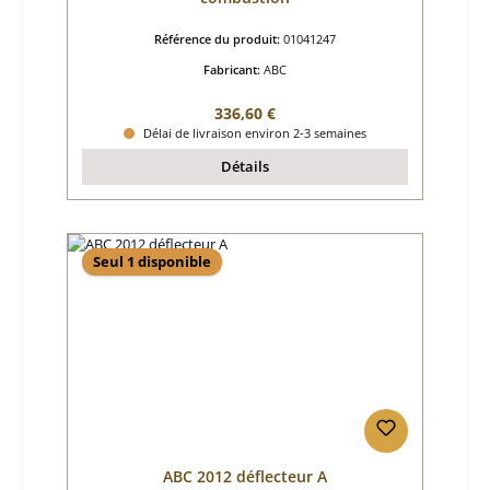
Référence du produit:
01041247
Fabricant:
ABC
Prix régulier :
336,60 €
Délai de livraison environ 2-3 semaines
Détails
Seul 1 disponible
ABC 2012 déflecteur A