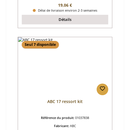
Prix régulier :
19,06 €
Délai de livraison environ 2-3 semaines
Détails
Seul 7 disponible
ABC 17 ressort kit
Référence du produit:
01037838
Fabricant:
ABC