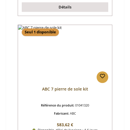
Détails
Seul 1 disponible
ABC 7 pierre de sole kit
Référence du produit:
01041320
Fabricant:
ABC
Prix régulier :
583,62 €
Disponible, délai de livraison : 4-6 jours