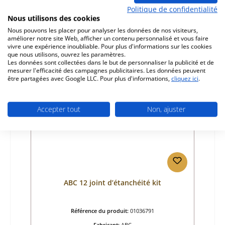
Politique de confidentialité
Prix régulier :
150,54 €
Nous utilisons des cookies
Disponible, délai de livraison : 4-6 jours
Nous pouvons les placer pour analyser les données de nos visiteurs,
améliorer notre site Web, afficher un contenu personnalisé et vous faire
Détails
vivre une expérience inoubliable. Pour plus d'informations sur les cookies
que nous utilisons, ouvrez les paramètres.
Les données sont collectées dans le but de personnaliser la publicité et de
mesurer l'efficacité des campagnes publicitaires. Les données peuvent
être partagées avec Google LLC. Pour plus d'informations,
cliquez ici
.
Accepter tout
Non, ajuster
ABC 12 joint d’étanchéité kit
Référence du produit:
01036791
Fabricant:
ABC