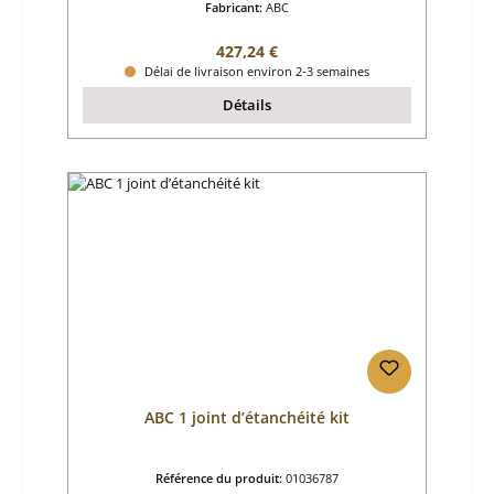
Fabricant:
ABC
Prix régulier :
427,24 €
Délai de livraison environ 2-3 semaines
Détails
ABC 1 joint d’étanchéité kit
Référence du produit:
01036787