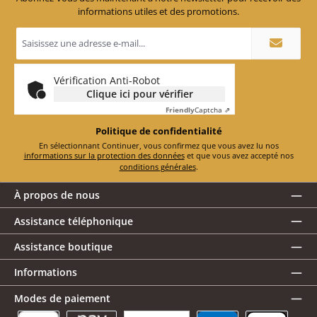
informations utiles et des promotions.
Adresse
e-
mail
*
Vérification Anti-Robot
Clique ici pour vérifier
Friendly
Captcha ⇗
Politique de confidentialité
En sélectionnant Continuer, vous confirmez que vous avez lu nos
informations sur la protection des données
et que vous avez accepté nos
conditions générales
.
À propos de nous
Assistance téléphonique
Assistance boutique
Informations
Modes de paiement