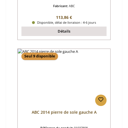
Fabricant:
ABC
Prix régulier :
113,86 €
Disponible, délai de livraison : 4-6 jours
Détails
Seul 9 disponible
ABC 2014 pierre de sole gauche A
Référence du produit:
01037808