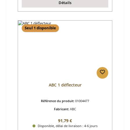
Détails
Seul 1 disponible
ABC 1 déflecteur
Référence du produit:
01004477
Fabricant:
ABC
Prix régulier :
91,79 €
Disponible, délai de livraison : 4-6 jours