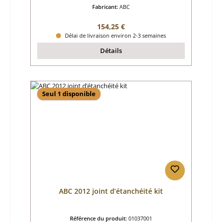
Fabricant:
ABC
Prix régulier :
154,25 €
Délai de livraison environ 2-3 semaines
Détails
Seul 1 disponible
ABC 2012 joint d’étanchéité kit
Référence du produit:
01037001