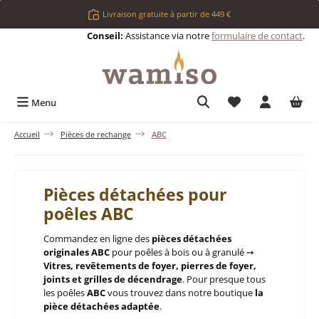
Passer au contenu principal
Livraison gratuite à partir de 449 €
Conseil:
Assistance via notre
formulaire de contact
.
Vous avez 0 articl
Menu
Accueil
Pièces de rechange
ABC
Pièces détachées pour
poêles ABC
Commandez en ligne des
pièces détachées
originales ABC
pour poêles à bois ou à granulé ➙
Vitres, revêtements de foyer, pierres de foyer,
joints et grilles de décendrage
. Pour presque tous
les poêles
ABC
vous trouvez dans notre boutique
la
pièce détachées adaptée
.