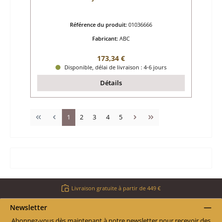
Référence du produit:
01036666
Fabricant:
ABC
Prix régulier :
173,34 €
Disponible, délai de livraison : 4-6 jours
Détails
Page
Page
Page
Page
Page
1
2
3
4
5
Livraison gratuite à partir de 449 €
Newsletter
Abonnez-vous dès maintenant à notre newsletter pour recevoir des