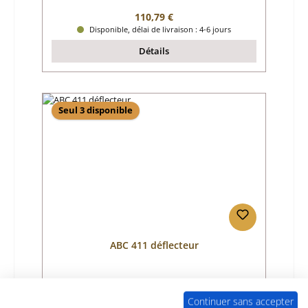
Prix régulier :
110,79 €
Disponible, délai de livraison : 4-6 jours
Détails
Seul 3 disponible
ABC 411 déflecteur
Référence du produit:
01061230
Continuer sans accepter
Fabricant:
ABC