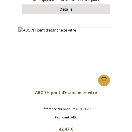
Détails
ABC 7H joint d’étanchéité vitre
Référence du produit:
01036629
Fabricant:
ABC
Prix régulier :
42,47 €