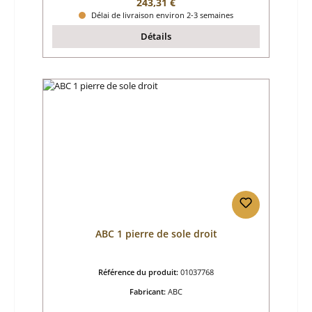
Prix régulier :
243,31 €
Délai de livraison environ 2-3 semaines
Détails
ABC 1 pierre de sole droit
Référence du produit:
01037768
Fabricant:
ABC