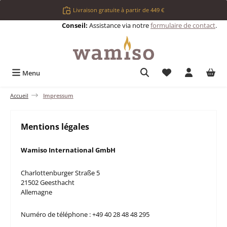
Passer au contenu principal
Livraison gratuite à partir de 449 €
Conseil:
Assistance via notre
formulaire de contact
.
Vous avez 0 articl
Menu
Accueil
Impressum
Mentions légales
Wamiso International GmbH
Charlottenburger Straße 5
21502 Geesthacht
Allemagne
Numéro de téléphone : +49 40 28 48 48 295