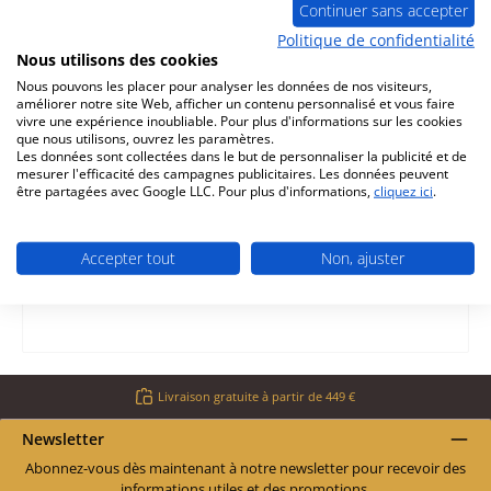
Stockage des données collectées et traitées via le site :
Continuer sans accepter
shopware AG (Ebbinghoff 10, 48624 Schöppingen)
Politique de confidentialité
PlentyONE GmbH (Johanna-Waescher-Straße 7, 34131 Kassel,
Nous utilisons des cookies
Germany)
Nous pouvons les placer pour analyser les données de nos visiteurs,
améliorer notre site Web, afficher un contenu personnalisé et vous faire
En cas de litige, et sous réserve du respect des conditions
vivre une expérience inoubliable. Pour plus d'informations sur les cookies
légales, nous participerons à une procédure de médiation de
que nous utilisons, ouvrez les paramètres.
Les données sont collectées dans le but de personnaliser la publicité et de
consommation.
mesurer l'efficacité des campagnes publicitaires. Les données peuvent
être partagées avec Google LLC. Pour plus d'informations,
cliquez ici
.
Conformément aux dispositions légales, notre entreprise est
exclue du champ d'application des exigences en matière
d'accessibilité et donc de l'obligation d'établir et de mettre à
Accepter tout
Non, ajuster
disposition des informations sur le respect des exigences en
matière d’accessibilité.
Livraison gratuite à partir de 449 €
Newsletter
Abonnez-vous dès maintenant à notre newsletter pour recevoir des
informations utiles et des promotions.