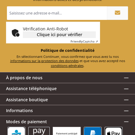
Adresse
e-
mail
*
Vérification Anti-Robot
Clique ici pour vérifier
Friendly
Captcha ⇗
Politique de confidentialité
En sélectionnant Continuer, vous confirmez que vous avez lu nos
informations sur la protection des données
et que vous avez accepté nos
conditions générales
.
À propos de nous
Assistance téléphonique
Assistance boutique
Informations
Modes de paiement
Paiement anticipé