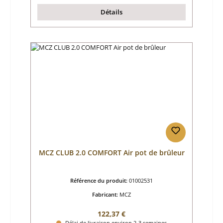
Détails
MCZ CLUB 2.0 COMFORT Air pot de brûleur
Référence du produit:
01002531
Fabricant:
MCZ
Prix régulier :
122,37 €
Délai de livraison environ 2-3 semaines