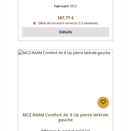
Fabricant:
MCZ
Prix régulier :
187,77 €
Délai de livraison environ 2-3 semaines
Détails
MCZ RAAM Comfort Air 8 Up pierre latérale
gauche
Référence du produit:
01076218