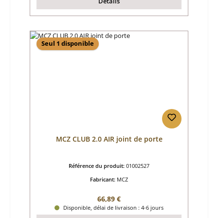
Détails
Seul 1 disponible
MCZ CLUB 2.0 AIR joint de porte
Référence du produit:
01002527
Fabricant:
MCZ
Prix régulier :
66,89 €
Disponible, délai de livraison : 4-6 jours