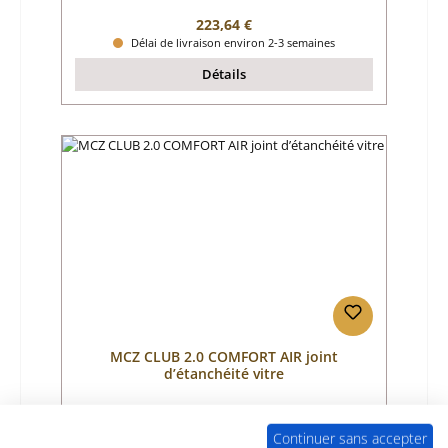
Prix régulier :
223,64 €
Délai de livraison environ 2-3 semaines
Détails
MCZ CLUB 2.0 COMFORT AIR joint
d’étanchéité vitre
Référence du produit:
01037849
Continuer sans accepter
Fabricant:
MCZ