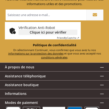
informations utiles et des promotions.
Adresse
e-
mail
*
Vérification Anti-Robot
Clique ici pour vérifier
Friendly
Captcha ⇗
Politique de confidentialité
En sélectionnant Continuer, vous confirmez que vous avez lu nos
informations sur la protection des données
et que vous avez accepté nos
conditions générales
.
À propos de nous
Assistance téléphonique
Assistance boutique
Informations
Modes de paiement