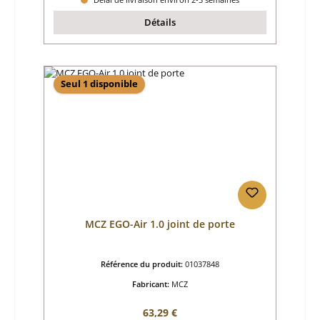
Détails
Seul 1 disponible
MCZ EGO-Air 1.0 joint de porte
Référence du produit:
01037848
Fabricant:
MCZ
Prix régulier :
63,29 €