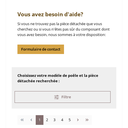
Vous avez besoin d'aide?
Si vous ne trouvez pas la pièce détachée que vous
cherchez ou si vous n'êtes pas sûr du composant dont
vous avez besoin, nous sommes à votre disposition:
Formulaire de contact
Choisissez votre modèle de poêle et la pièce
détachée recherchée :
Filtre
Page
Page
Page
Page
Page
1
2
3
4
5