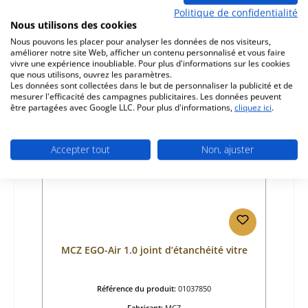
Politique de confidentialité
Prix régulier :
67,51 €
Nous utilisons des cookies
Délai de livraison environ 2-3 semaines
Nous pouvons les placer pour analyser les données de nos visiteurs,
améliorer notre site Web, afficher un contenu personnalisé et vous faire
Détails
vivre une expérience inoubliable. Pour plus d'informations sur les cookies
que nous utilisons, ouvrez les paramètres.
Les données sont collectées dans le but de personnaliser la publicité et de
mesurer l'efficacité des campagnes publicitaires. Les données peuvent
être partagées avec Google LLC. Pour plus d'informations,
cliquez ici
.
Accepter tout
Non, ajuster
MCZ EGO-Air 1.0 joint d’étanchéité vitre
Référence du produit:
01037850
Fabricant:
MCZ