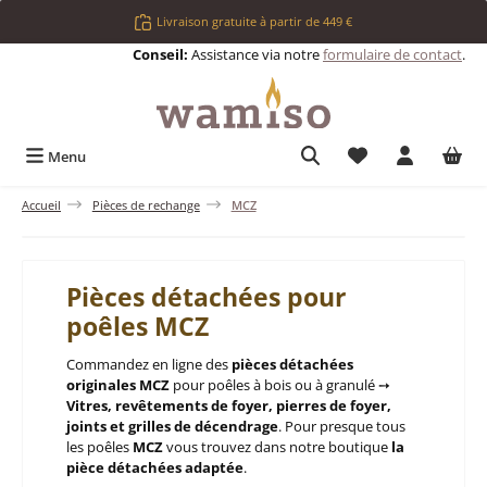
Passer au contenu principal
Livraison gratuite à partir de 449 €
Conseil:
Assistance via notre
formulaire de contact
.
Vous avez 0 articl
Menu
Accueil
Pièces de rechange
MCZ
Pièces détachées pour
poêles MCZ
Commandez en ligne des
pièces détachées
originales MCZ
pour poêles à bois ou à granulé ➙
Vitres, revêtements de foyer, pierres de foyer,
joints et grilles de décendrage
. Pour presque tous
les poêles
MCZ
vous trouvez dans notre boutique
la
pièce détachées adaptée
.