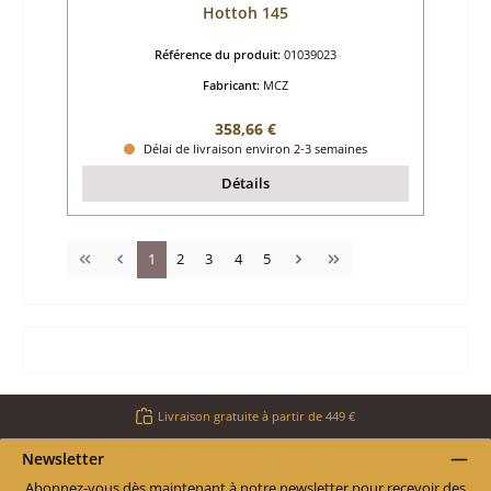
Hottoh 145
Référence du produit:
01039023
Fabricant:
MCZ
Prix régulier :
358,66 €
Délai de livraison environ 2-3 semaines
Détails
Page
Page
Page
Page
Page
1
2
3
4
5
Livraison gratuite à partir de 449 €
Newsletter
Abonnez-vous dès maintenant à notre newsletter pour recevoir des