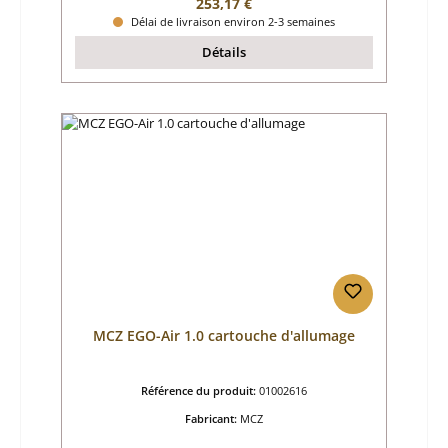
Prix régulier :
253,17 €
Délai de livraison environ 2-3 semaines
Détails
MCZ EGO-Air 1.0 cartouche d'allumage
Référence du produit:
01002616
Fabricant:
MCZ