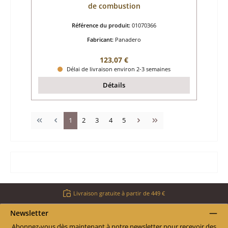
de combustion
Référence du produit:
01070366
Fabricant:
Panadero
Prix régulier :
123,07 €
Délai de livraison environ 2-3 semaines
Détails
Page
Page
Page
Page
Page
1
2
3
4
5
Livraison gratuite à partir de 449 €
Newsletter
Abonnez-vous dès maintenant à notre newsletter pour recevoir des