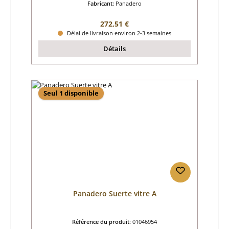
Fabricant:
Panadero
Prix régulier :
272,51 €
Délai de livraison environ 2-3 semaines
Détails
Seul 1 disponible
Panadero Suerte vitre A
Référence du produit:
01046954