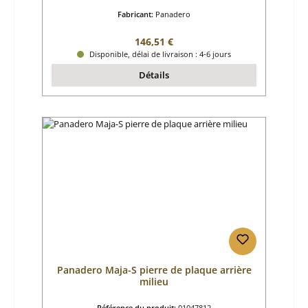
Fabricant:
Panadero
Prix régulier :
146,51 €
Disponible, délai de livraison : 4-6 jours
Détails
Panadero Maja-S pierre de plaque arrière
milieu
Référence du produit:
01047812