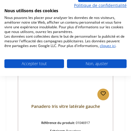
Politique de confidentialité
Prix régulier :
158,23 €
Nous utilisons des cookies
Disponible, délai de livraison : 4-6 jours
Nous pouvons les placer pour analyser les données de nos visiteurs,
améliorer notre site Web, afficher un contenu personnalisé et vous faire
Détails
vivre une expérience inoubliable. Pour plus d'informations sur les cookies
que nous utilisons, ouvrez les paramètres.
Les données sont collectées dans le but de personnaliser la publicité et de
mesurer l'efficacité des campagnes publicitaires. Les données peuvent
être partagées avec Google LLC. Pour plus d'informations,
cliquez ici
.
Accepter tout
Non, ajuster
Panadero Iris vitre latérale gauche
Référence du produit:
01046917
Fabricant:
Panadero