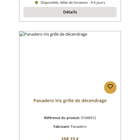
Disponible, délai de livraison : 4-6 jours
Détails
Panadero Iris grille de décendrage
Référence du produit:
01046912
Fabricant:
Panadero
Prix régulier :
158,23 €