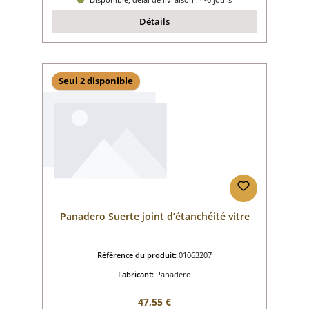
Détails
Seul 2 disponible
Panadero Suerte joint d’étanchéité vitre
Référence du produit:
01063207
Fabricant:
Panadero
Prix régulier :
47,55 €