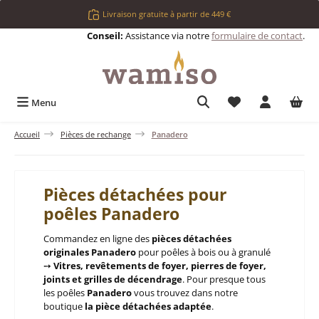
Passer au contenu principal
Livraison gratuite à partir de 449 €
Conseil:
Assistance via notre
formulaire de contact
.
Vous avez 0 articl
Menu
Accueil
Pièces de rechange
Panadero
Pièces détachées pour
poêles Panadero
Commandez en ligne des
pièces détachées
originales Panadero
pour poêles à bois ou à granulé
➙
Vitres, revêtements de foyer, pierres de foyer,
joints et grilles de décendrage
. Pour presque tous
les poêles
Panadero
vous trouvez dans notre
boutique
la pièce détachées adaptée
.