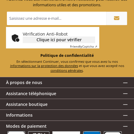
informations utiles et des promotions.
Adresse
e-
mail
*
Vérification Anti-Robot
Clique ici pour vérifier
Friendly
Captcha ⇗
Politique de confidentialité
En sélectionnant Continuer, vous confirmez que vous avez lu nos
informations sur la protection des données
et que vous avez accepté nos
conditions générales
.
À propos de nous
Assistance téléphonique
Assistance boutique
Informations
Modes de paiement