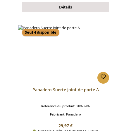
Détails
Seul 4 disponible
Panadero Suerte joint de porte A
Référence du produit:
01063206
Fabricant:
Panadero
Prix régulier :
29,97 €
Disponible, délai de livraison : 4-6 jours