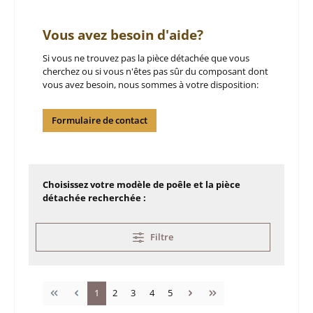
Vous avez besoin d'aide?
Si vous ne trouvez pas la pièce détachée que vous
cherchez ou si vous n'êtes pas sûr du composant dont
vous avez besoin, nous sommes à votre disposition:
Formulaire de contact
Choisissez votre modèle de poêle et la pièce
détachée recherchée :
Filtre
Page
Page
Page
Page
Page
1
2
3
4
5