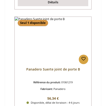
Détails
Seul 1 disponible
Panadero Suerte joint de porte B
Référence du produit:
01061219
Fabricant:
Panadero
Prix régulier :
56,34 €
Disponible, délai de livraison : 4-6 jours