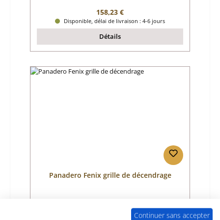
Prix régulier :
158,23 €
Disponible, délai de livraison : 4-6 jours
Détails
Panadero Fenix grille de décendrage
Référence du produit:
01046905
Continuer sans accepter
Fabricant:
Panadero