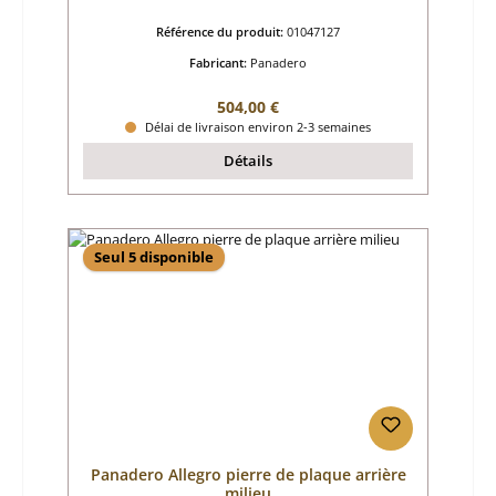
Référence du produit:
01047127
Fabricant:
Panadero
Prix régulier :
504,00 €
Délai de livraison environ 2-3 semaines
Détails
Seul 5 disponible
Panadero Allegro pierre de plaque arrière
milieu