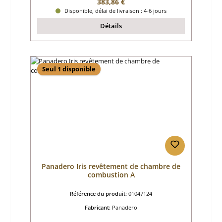
Prix régulier :
383,86 €
Disponible, délai de livraison : 4-6 jours
Détails
Seul 1 disponible
Panadero Iris revêtement de chambre de
combustion A
Référence du produit:
01047124
Fabricant:
Panadero