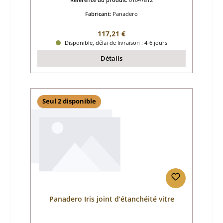
Fabricant:
Panadero
Prix régulier :
117,21 €
Disponible, délai de livraison : 4-6 jours
Détails
Seul 2 disponible
Panadero Iris joint d’étanchéité vitre