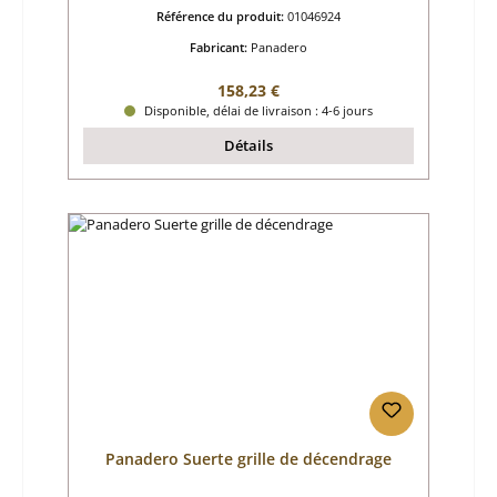
Référence du produit:
01046924
Fabricant:
Panadero
Prix régulier :
158,23 €
Disponible, délai de livraison : 4-6 jours
Détails
Panadero Suerte grille de décendrage