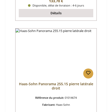
Prix régulier :
133,70 €
Disponible, délai de livraison : 4-6 jours
Détails
Haas-Sohn Panorama 255.15 pierre latérale
droit
Référence du produit:
01014674
Fabricant:
Haas-Sohn