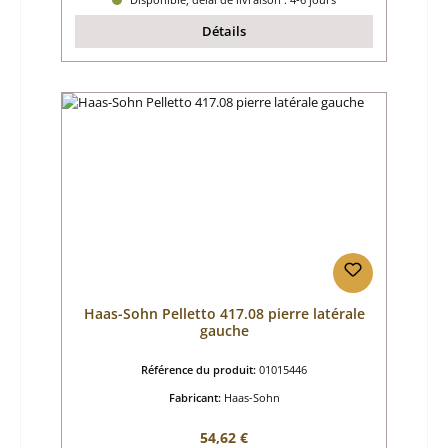
Détails
Haas-Sohn Pelletto 417.08 pierre latérale
gauche
Référence du produit:
01015446
Fabricant:
Haas-Sohn
Prix régulier :
54,62 €