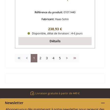
Référence du produit:
01011440
Fabricant:
Haas-Sohn
Prix régulier :
238,93 €
Disponible, délai de livraison : 4-6 jours
Détails
Page
Page
Page
Page
Page
1
2
3
4
5
Livraison gratuite à partir de 449 €
Newsletter
Abonnez-vous dès maintenant à notre newsletter pour recevoir des