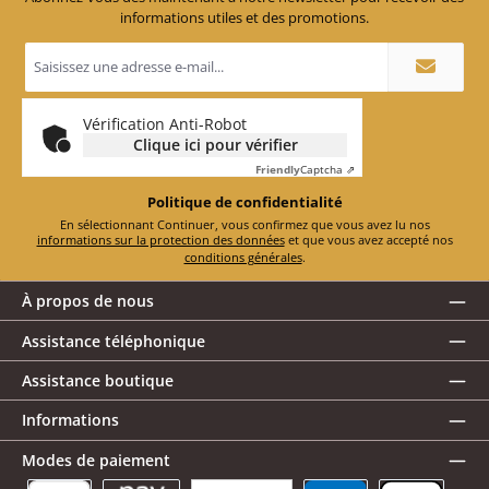
informations utiles et des promotions.
Adresse
e-
mail
*
Vérification Anti-Robot
Clique ici pour vérifier
Friendly
Captcha ⇗
Politique de confidentialité
En sélectionnant Continuer, vous confirmez que vous avez lu nos
informations sur la protection des données
et que vous avez accepté nos
conditions générales
.
À propos de nous
Assistance téléphonique
Assistance boutique
Informations
Modes de paiement