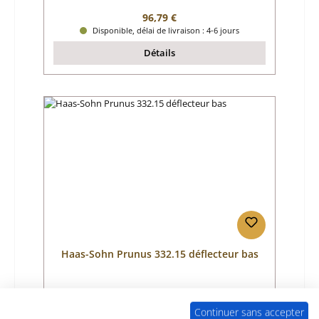
Prix régulier :
96,79 €
Disponible, délai de livraison : 4-6 jours
Détails
Haas-Sohn Prunus 332.15 déflecteur bas
Référence du produit:
01045008
Continuer sans accepter
Fabricant:
Haas-Sohn