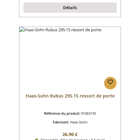
Détails
Haas-Sohn Rubus 295.15 ressort de porte
Référence du produit:
01063150
Fabricant:
Haas-Sohn
Prix régulier :
26,90 €
Disponible, délai de livraison : 4-6 jours