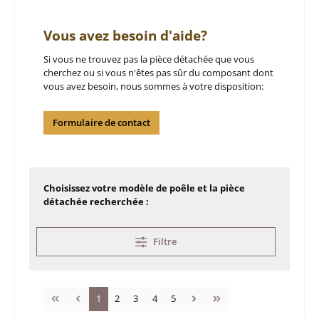
Vous avez besoin d'aide?
Si vous ne trouvez pas la pièce détachée que vous
cherchez ou si vous n'êtes pas sûr du composant dont
vous avez besoin, nous sommes à votre disposition:
Formulaire de contact
Choisissez votre modèle de poêle et la pièce
détachée recherchée :
Filtre
Page
Page
Page
Page
Page
1
2
3
4
5