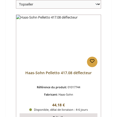
Haas-Sohn Pelletto 417.08 déflecteur
Référence du produit:
01017744
Fabricant:
Haas-Sohn
Prix régulier :
44,18 €
Disponible, délai de livraison : 4-6 jours