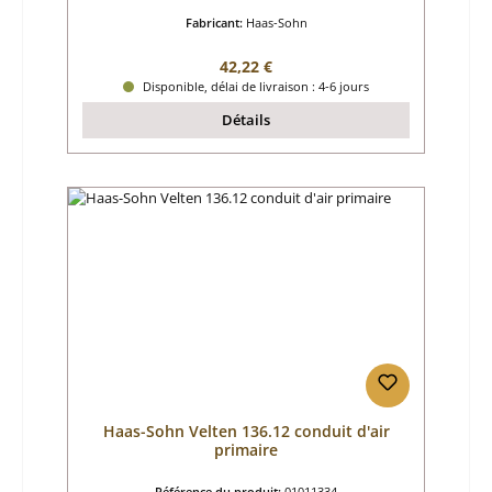
Fabricant:
Haas-Sohn
Prix régulier :
42,22 €
Disponible, délai de livraison : 4-6 jours
Détails
Haas-Sohn Velten 136.12 conduit d'air
primaire
Référence du produit:
01011334