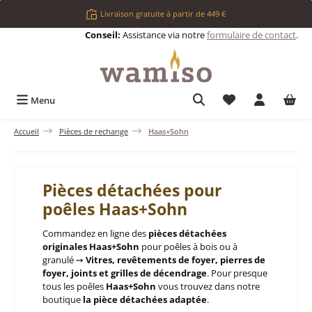
Passer au contenu principal
Livraison gratuite à partir de 449 €
Conseil:
Assistance via notre
formulaire de contact
.
Vous avez 0 articl
Menu
Accueil
Pièces de rechange
Haas+Sohn
Pièces détachées pour
poêles Haas+Sohn
Commandez en ligne des
pièces détachées
originales Haas+Sohn
pour poêles à bois ou à
granulé ➙
Vitres, revêtements de foyer, pierres de
foyer, joints et grilles de décendrage
. Pour presque
tous les poêles
Haas+Sohn
vous trouvez dans notre
boutique
la pièce détachées adaptée
.