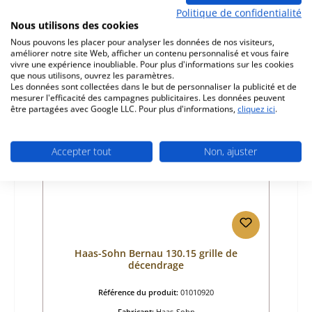
Politique de confidentialité
Prix régulier :
57,37 €
Nous utilisons des cookies
Disponible, délai de livraison : 4-6 jours
Nous pouvons les placer pour analyser les données de nos visiteurs,
améliorer notre site Web, afficher un contenu personnalisé et vous faire
Détails
vivre une expérience inoubliable. Pour plus d'informations sur les cookies
que nous utilisons, ouvrez les paramètres.
Les données sont collectées dans le but de personnaliser la publicité et de
mesurer l'efficacité des campagnes publicitaires. Les données peuvent
être partagées avec Google LLC. Pour plus d'informations,
cliquez ici
.
Accepter tout
Non, ajuster
Haas-Sohn Bernau 130.15 grille de
décendrage
Référence du produit:
01010920
Fabricant:
Haas-Sohn