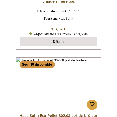
plaque arrière bas
Référence du produit:
01011578
Fabricant:
Haas-Sohn
Prix régulier :
157,32 €
Disponible, délai de livraison : 4-6 jours
Détails
Seul 10 disponible
Haas-Sohn Eco-Pellet 302.08 pot de brûleur