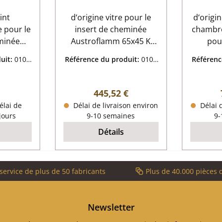
c
int
d‘origine vitre pour le
d‘origi
c
e pour le
insert de cheminée
chambr
minée
Austroflamm 65x45 K
pour
5x45 K
Austroflamm 65x45 K
chemin
uit:
0104
Référence du produit:
0104
Référenc
5x45 K
vitre données clés:
65x45 K ensemble de 
8726
té vitre
vitrocéramique matériau
pièce
verre forme plat
65x45 
ulier :
Prix régulier :
445,52 €
don
thermorésistant
chambr
élai de
Délai de livraison environ
Délai d
nt plat
données clés:
 jours
9-10 semaines
9-
/ha) 10
foyer, 
Détails
ngueur
Matériel K
llant
bûches
mm) Dal
service de plus de 50 fabricants
Plus de 40.000 pièces 
(370 
Pierre 
(128 
Newsletter
pierre 
(128 