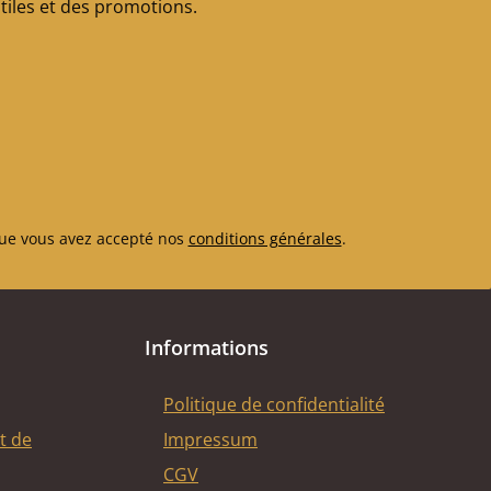
iles et des promotions.
à bois (240 x 137
térale
uche (193 x 405 x
 pierre latérale
oite (193 x 405 x
 Pierre latérale
gauche (193 x 405
, pierre latérale
droite (193 x 405
ue vous avez accepté nos
conditions générales
.
) Pierre du mur
gauche (205 x 375
), pierre du mur
droite (205 x 375
Informations
m) déviation du
78/454 x 195 x 35
Politique de confidentialité
mm)
t de
Impressum
CGV