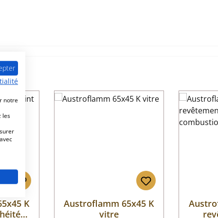
epter
ialité
r notre
le
 les
esurer
 avec
65x45 K
Austroflamm 65x45 K
Austro
chéité
vitre
rev