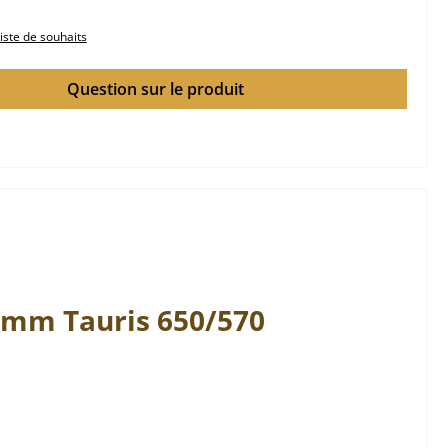
liste de souhaits
Question sur le produit
lamm
Tauris
650/570