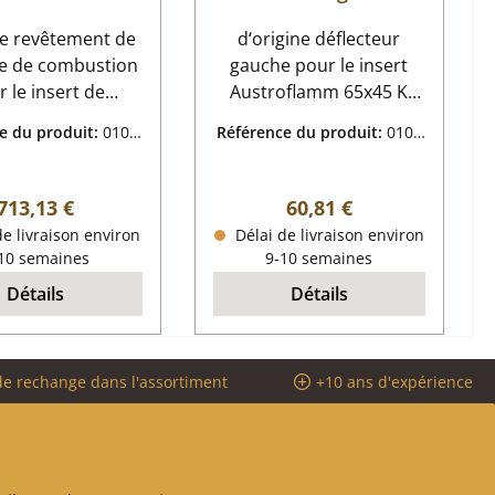
hambre de
ne revêtement de
ombustion
d‘origine déflecteur
e de combustion
gauche pour le insert
 le insert de
Austroflamm 65x45 K
ée Austroflamm
Austroflamm 65x45 K
e du produit:
0104
Référence du produit:
0106
12
déflecteur gauche
8728
4776
s Austroflamm
données clés: déflecteur
K revêtement de
de fumée dimensions
Prix régulier :
Prix régulier :
713,13 €
60,81 €
e de combustion
(la/lo/ha) 378/454 mm x
e livraison environ
Délai de livraison environ
 Briques de
195 mm x 35 mm
10 semaines
9-10 semaines
briques de foyer
matériau keramott
Détails
Détails
eramott Porte-
 (522 x 88 x 110
le de sol devant
de rechange dans l'assortiment
+10 ans d'expérience
x 170 x 35 mm)
inférieure gauche
x 332 x 35 mm),
inférieure droite
x 332 x 35 mm)