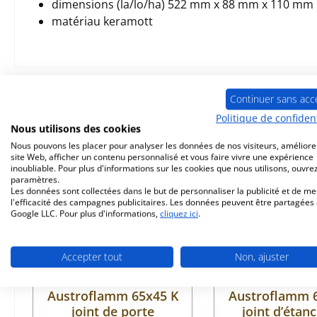
dimensions (la/lo/ha) 522 mm x 88 mm x 110 mm
matériau keramott
Prod. similaires
Continuer sans acc
Politique de confident
Nous utilisons des cookies
Ignorer la galerie de produits
Nous pouvons les placer pour analyser les données de nos visiteurs, améliore
Seul 9 disponible
Seul 2 disponib
site Web, afficher un contenu personnalisé et vous faire vivre une expérience
inoubliable. Pour plus d'informations sur les cookies que nous utilisons, ouvrez
paramètres.
Les données sont collectées dans le but de personnaliser la publicité et de m
l'efficacité des campagnes publicitaires. Les données peuvent être partagées
Google LLC. Pour plus d'informations,
cliquez ici
.
Accepter tout
Non, ajuster
Austroflamm 65x45 K
Austroflamm 
joint de porte
joint d’étan