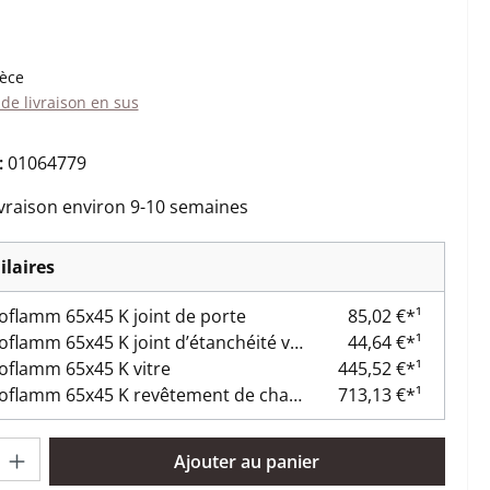
:
ièce
 de livraison en sus
:
01064779
ivraison environ 9-10 semaines
ilaires
oflamm 65x45 K joint de porte
85,02 €*¹
Austroflamm 65x45 K joint d’étanchéité vitre
44,64 €*¹
oflamm 65x45 K vitre
445,52 €*¹
Austroflamm 65x45 K revêtement de chambre de combustion
713,13 €*¹
oduit : Entrez la quantité souhaitée ou utilisez les boutons pour 
Ajouter au panier