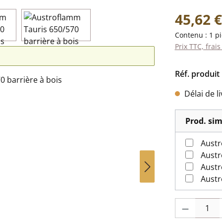
Prix régulier 
45,62 €
Contenu :
1 p
Prix TTC, frais
Réf. produit 
Délai de l
Prod. sim
Austr
Austr
Quantité de pr