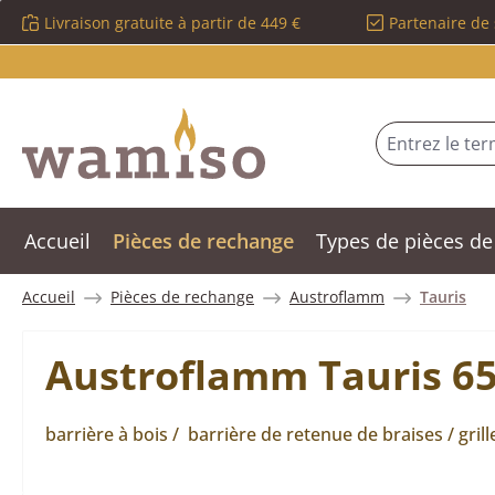
Livraison gratuite à partir de 449 €
Partenaire de 
sser au contenu principal
Passer à la recherche
Passer à la navigation principale
Accueil
Pièces de rechange
Types de pièces de
Accueil
Pièces de rechange
Austroflamm
Tauris
Austroflamm Tauris 65
barrière à bois / barrière de retenue de braises / grill