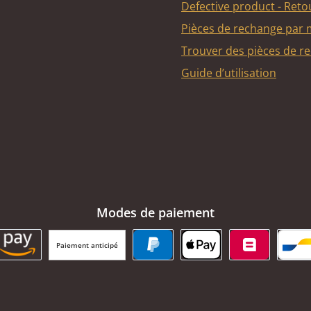
Defective product - Reto
Pièces de rechange par
Trouver des pièces de r
Guide d’utilisation
Modes de paiement
Paiement anticipé
BC Payment Button
Amazon Pay
PayPal
Apple Pay
Belfius
Ba