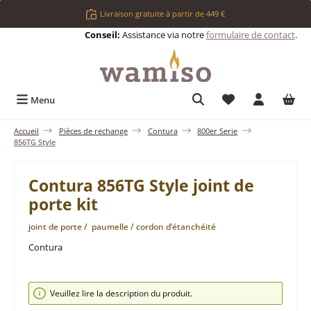
Passer au contenu principal
Livraison gratuite à partir de 449 €
Conseil:
Assistance via notre
formulaire de contact
.
Vous avez 0 articl
Menu
Accueil
Pièces de rechange
Contura
800er Serie
856TG Style
Contura 856TG Style joint de
porte kit
joint de porte / paumelle / cordon d’étanchéité
Contura
Ignorer la galerie d'images
Veuillez lire la description du produit.