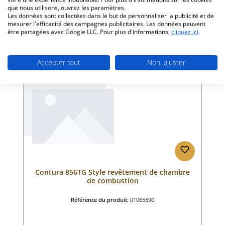
que nous utilisons, ouvrez les paramètres.
Les données sont collectées dans le but de personnaliser la publicité et de
mesurer l'efficacité des campagnes publicitaires. Les données peuvent
être partagées avec Google LLC. Pour plus d'informations,
cliquez ici
.
Ignorer la galerie de produits
Prod. similaires
Accepter tout
Non, ajuster
Contura 856TG Style revêtement de chambre
de combustion
Référence du produit:
01065590