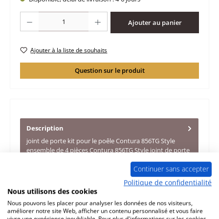
Quantité de produit : Entrez la quantité souhaitée ou utilisez les boutons po
Ajouter au panier
Ajouter à la liste de souhaits
Question sur le produit
Description
joint de porte kit pour le poêle Contura 856TG Style
ensemble de 4 pièces Contura 856TG Style joint de porte
données clés:…
Plus
Continuer sans accepter
Caractéristiques
Politique de confidentialité
Nous utilisons des cookies
Informations sur la sécurité du produit
Nous pouvons les placer pour analyser les données de nos visiteurs,
améliorer notre site Web, afficher un contenu personnalisé et vous faire
vivre une expérience inoubliable. Pour plus d'informations sur les cookies