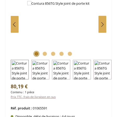
Prix régulier :
80,19 €
Contenu :
1 pièce
Prix TTC, frais de livraison en sus
Réf. produit :
01065591
Disponible, délai de livraison : 4-6 jours