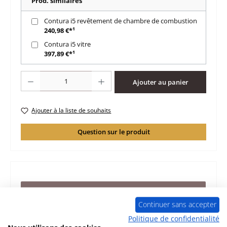
Prod. similaires
Contura i5 revêtement de chambre de combustion
240,98 €*¹
Contura i5 vitre
397,89 €*¹
Quantité de produit : Entrez la quantité souhaitée ou utilisez les boutons po
Ajouter au panier
Ajouter à la liste de souhaits
Question sur le produit
Description
Continuer sans accepter
joint de porte kit pour le insert Contura i5 ensemble de 6
pièces Contura i5 joint de porte données clés: joint tresse
Politique de confidentialité
L…
Plus