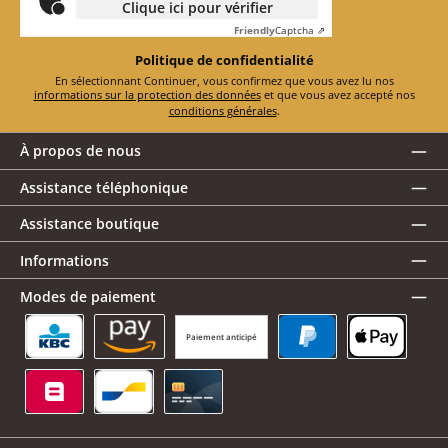
Clique ici pour vérifier
Friendly
Captcha ⇗
Politique de confidentialité
En sélectionnant Continuer, vous confirmez que vous avez lu nos
informations sur la protection des données
et que vous avez accepté nos
conditions générales
.
À propos de nous
Assistance téléphonique
Assistance boutique
Informations
Modes de paiement
Paiement anticipé
KBC/CBC Payment Button
Amazon Pay
PayPal
Apple Pay
Belfius
Bancontact
Carte de crédit