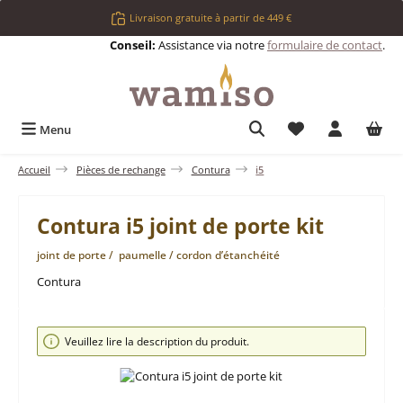
Passer au contenu principal
Livraison gratuite à partir de 449 €
Conseil:
Assistance via notre
formulaire de contact
.
Vous avez 0 articl
Menu
Accueil
Pièces de rechange
Contura
i5
Contura i5 joint de porte kit
joint de porte / paumelle / cordon d’étanchéité
Contura
Ignorer la galerie d'images
Veuillez lire la description du produit.