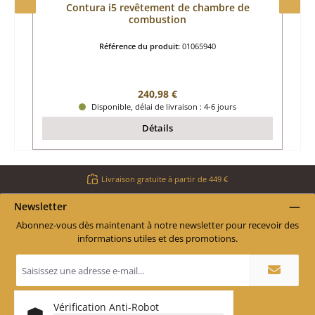
Contura i5 revêtement de chambre de
combustion
Référence du produit:
01065940
Prix régulier :
240,98 €
Disponible, délai de livraison : 4-6 jours
Détails
Livraison gratuite à partir de 449 €
Newsletter
Abonnez-vous dès maintenant à notre newsletter pour recevoir des
informations utiles et des promotions.
Adresse
e-
mail
*
Vérification Anti-Robot