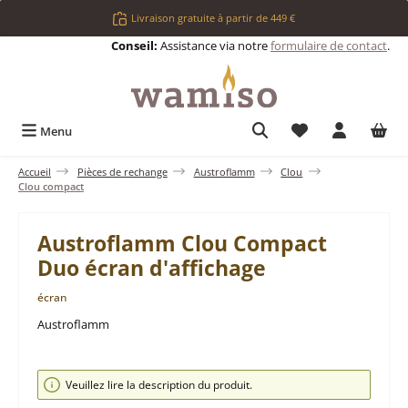
Passer au contenu principal
Livraison gratuite à partir de 449 €
Conseil:
Assistance via notre
formulaire de contact
.
Vous avez 0 articl
Menu
Accueil
Pièces de rechange
Austroflamm
Clou
Clou compact
Austroflamm Clou Compact
Duo écran d'affichage
écran
Austroflamm
Ignorer la galerie d'images
Veuillez lire la description du produit.