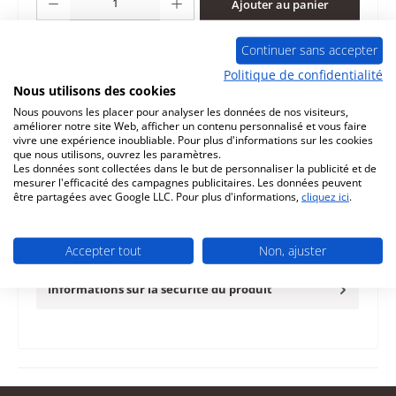
Ajouter au panier
Continuer sans accepter
Ajouter à la liste de souhaits
Politique de confidentialité
Nous utilisons des cookies
Question sur le produit
Nous pouvons les placer pour analyser les données de nos visiteurs,
améliorer notre site Web, afficher un contenu personnalisé et vous faire
vivre une expérience inoubliable. Pour plus d'informations sur les cookies
que nous utilisons, ouvrez les paramètres.
Les données sont collectées dans le but de personnaliser la publicité et de
mesurer l'efficacité des campagnes publicitaires. Les données peuvent
Description
être partagées avec Google LLC. Pour plus d'informations,
cliquez ici
.
d‘origine écran d'affichage pour le poêle à granulés
Austroflamm Clou Compact Duo Austroflamm Clou
Accepter tout
Non, ajuster
Compact Duo écran d'affi…
Plus
Informations sur la sécurité du produit