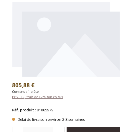
Prix régulier :
805,88 €
Contenu :
1 pièce
Prix TTC, frais de livraison en sus
Réf. produit :
01065979
Délai de livraison environ 2-3 semaines
Quantité de produit : Entrez la quantité souhaitée ou utilisez les boutons po