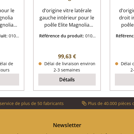
intérieur
pour le
d‘origine vitre latérale
d‘origi
gnolia
gauche intérieur pour le
droit 
gnolia
poêle Elite Magnolia
poêle
 porte
K6840 Elite Magnolia
K6840
uit:
0106
Référence du produit:
0106
Référenc
K6840 vitre latérale
K6840 vi
8494
ité joint
gauche intérieur
intérie
 3,00 m
données clés: vitre,
vitre,
ulier :
Prix régulier :
99,63 €
2 mm
vitrocéramique forme
fo
élai de
Délai de livraison environ
Délai d
incurvé thermorésistant
the
 jours
2-3 semaines
2
Détails
service de plus de 50 fabricants
Plus de 40.000 pièces 
Newsletter