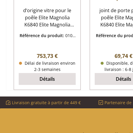
d‘origine vitre pour le
joint de porte 
poêle Elite Magnolia
poêle Elite Ma
K6840 Elite Magnolia
K6840 Elite Ma
K6840 vitre données clés:
K6840 joint de
Référence du produit:
0106
Référence du prod
vitrocéramique
données clés: paumelle,
8490
8492
dimensions (la/lo/ha) 347
cordon d’étanché
mm x 465 mm x 5 mm
tresse longueur
Prix régulier :
Prix rég
753,73 €
69,74 €
longueur de l'arc 391
diamètre 1
Délai de livraison environ
Disponible, d
mm matériau verre
2-3 semaines
livraison : 6-8
thermorésistant
Détails
Détails
Livraison gratuite à partir de 449 €
Partenaire de 