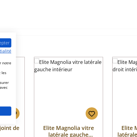
epter
ialité
r notre
 les
esurer
 avec
joint de
Elite Magnolia vitre
Elite 
latérale gauche
latéral