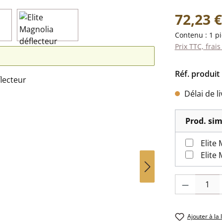
Prix régulier 
72,23 €
Contenu :
1 p
Prix TTC, frais
Réf. produit 
Délai de l
Prod. sim
Elite
Elite
Quantité de pr
Ajouter à la 