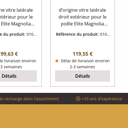
extérieur
ne vitre latérale
d‘origine vitre latérale
intérieur pour le
droit extérieur pour le
 Elite Magnolia
poêle Elite Magnolia
 Elite Magnolia
K6840 Elite Magnolia
e du produit:
0106
Référence du produit:
0106
tre latérale droit
K6840 vitre latérale droit
8496
8497
ur données clés:
extérieur données clés:
 vitrocéramique
vitre, vitrocéramique
Prix régulier :
Prix régulier :
99,63 €
119,55 €
rme incurvé
dimensions (la/lo/ha) 109
e livraison environ
Délai de livraison environ
rmorésistant
mm x 462 mm x 4 mm
-3 semaines
2-3 semaines
forme rectiligne
Détails
Détails
thermorésistant
de rechange dans l'assortiment
+10 ans d'expérience