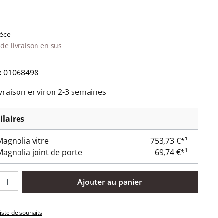
:
ièce
 de livraison en sus
:
01068498
ivraison environ 2-3 semaines
ilaires
 Magnolia vitre
753,73 €*¹
 Magnolia joint de porte
69,74 €*¹
oduit : Entrez la quantité souhaitée ou utilisez les boutons pour 
Ajouter au panier
liste de souhaits