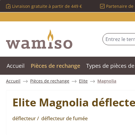
Livraison gratuite à partir de 449 €
Partenaire de 
sser au contenu principal
Passer à la recherche
Passer à la navigation principale
Accueil
Pièces de rechange
Types de pièces de
Accueil
Pièces de rechange
Elite
Magnolia
Elite Magnolia déflect
déflecteur / déflecteur de fumée