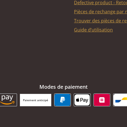
Defective product - Reto
Pièces de rechange par
Trouver des pièces de r
Guide d’utilisation
Modes de paiement
Paiement anticipé
BC Payment Button
Amazon Pay
PayPal
Apple Pay
Belfius
Ba