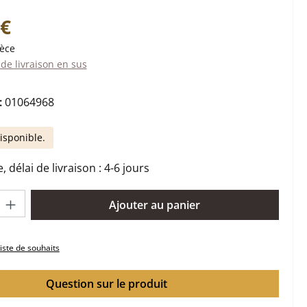
:
 €
ièce
 de livraison en sus
:
01064968
isponible.
 délai de livraison : 4-6 jours
oduit : Entrez la quantité souhaitée ou utilisez les boutons pour 
Ajouter au panier
liste de souhaits
Question sur le produit