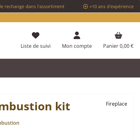
de rechange dans l'assortiment
+10 ans d'expérience
Vous avez 0 articles dans votre liste d
Liste de suivi
Mon compte
Panier
0,00 €
mbustion kit
Fireplace
mbustion