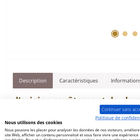
Description
Caractéristiques
Informations
d‘origine
revêtement de cha
Continuer sans acc
ensemble de 6 pièces
Politique de confident
Nous utilisons des cookies
Nous pouvons les placer pour analyser les données de nos visiteurs, améliore
Fireplace
Hedera
K5698
revêtemen
site Web, afficher un contenu personnalisé et vous faire vivre une expérience
inoubliable. Pour plus d'informations sur les cookies que nous utilisons, ouvrez