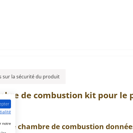
 sur la sécurité du produit
mbre de combustion
kit pour le
epter
ialité
r notre
t de chambre de combustion
données
 les