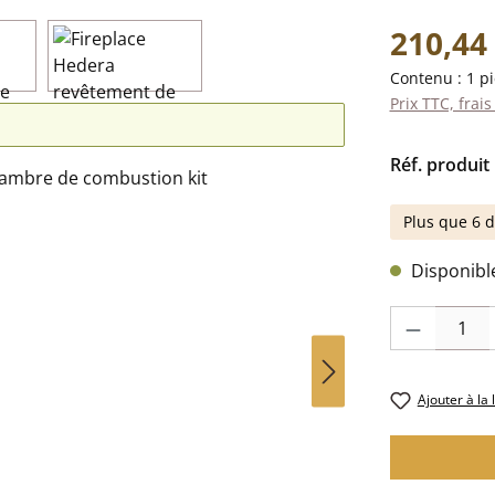
Prix régulier 
210,44
Contenu :
1 p
Prix TTC, frais
Réf. produit 
Plus que 6 d
Disponible,
Quantité de pr
Ajouter à la 