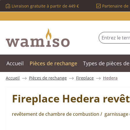
Livraison gratuite à partir de 449 €
Partenaire de 
sser au contenu principal
Passer à la recherche
Passer à la navigation principale
Accueil
Pièces de rechange
Types de pièces de
Accueil
Pièces de rechange
Fireplace
Hedera
Fireplace Hedera revê
revêtement de chambre de combustion / garnissage