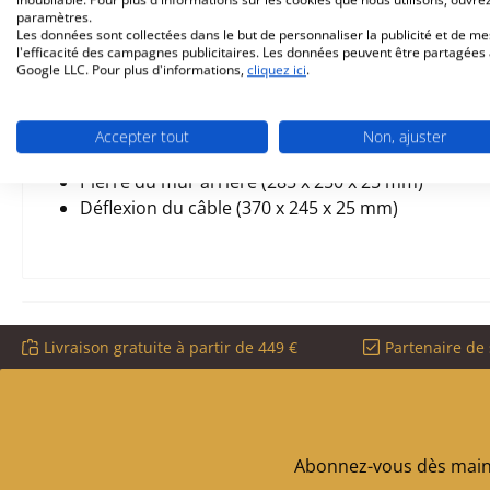
paramètres.
Les données sont collectées dans le but de personnaliser la publicité et de m
Pierres de chambre de combustion, doublure en 
l'efficacité des campagnes publicitaires. Les données peuvent être partagées
Matériau vermiculite
Google LLC. Pour plus d'informations,
cliquez ici
.
Pierre latérale arrière gauche (70 x 300 x 25 mm), 
Accepter tout
Non, ajuster
Pierre latérale avant gauche (120 x 430 x 25 mm), 
Pierre du mur arrière (285 x 250 x 25 mm)
Déflexion du câble (370 x 245 x 25 mm)
Livraison gratuite à partir de 449 €
Partenaire de 
Abonnez-vous dès maint