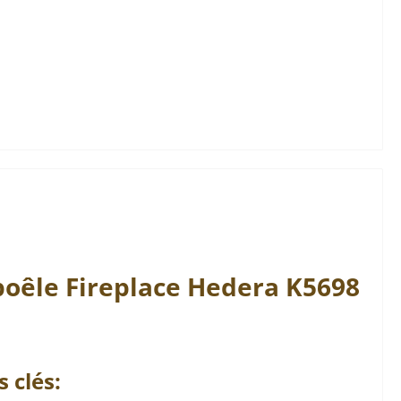
 poêle
Fireplace
Hedera
K5698
 clés: