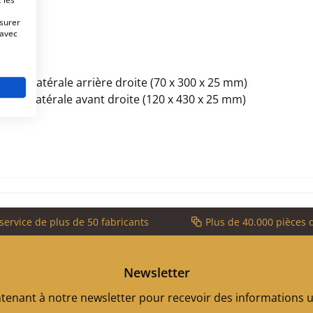
esurer
brique
 avec
pierre latérale arrière droite (70 x 300 x 25 mm)
pierre latérale avant droite (120 x 430 x 25 mm)
service de plus de 50 fabricants
Plus de 40.000 pièces 
Newsletter
enant à notre newsletter pour recevoir des informations ut