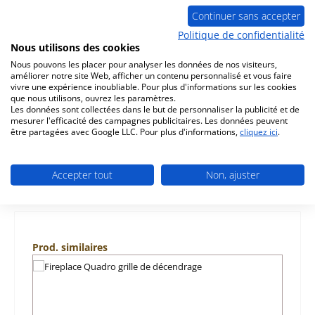
Continuer sans accepter
Politique de confidentialité
Description
Nous utilisons des cookies
d‘origine pierre latérale gauche pour le poêle Fireplace
Nous pouvons les placer pour analyser les données de nos visiteurs,
améliorer notre site Web, afficher un contenu personnalisé et vous faire
Quadro Fireplace Quadro pierre latérale gauche données
vivre une expérience inoubliable. Pour plus d'informations sur les cookies
clés: pie…
Plus
que nous utilisons, ouvrez les paramètres.
Les données sont collectées dans le but de personnaliser la publicité et de
Caractéristiques
mesurer l'efficacité des campagnes publicitaires. Les données peuvent
être partagées avec Google LLC. Pour plus d'informations,
cliquez ici
.
Informations sur la sécurité du produit
Accepter tout
Non, ajuster
Ignorer la galerie de produits
Prod. similaires