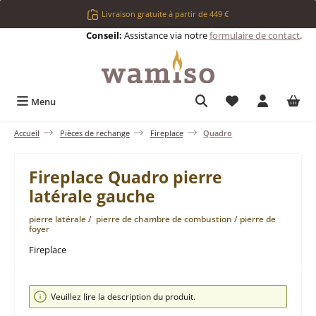
Passer au contenu principal
Livraison gratuite à partir de 449 €
Conseil:
Assistance via notre
formulaire de contact
.
Vous avez 0 articl
Menu
Accueil
Pièces de rechange
Fireplace
Quadro
Fireplace Quadro pierre
latérale gauche
pierre latérale / pierre de chambre de combustion / pierre de
foyer
Fireplace
Ignorer la galerie d'images
Veuillez lire la description du produit.