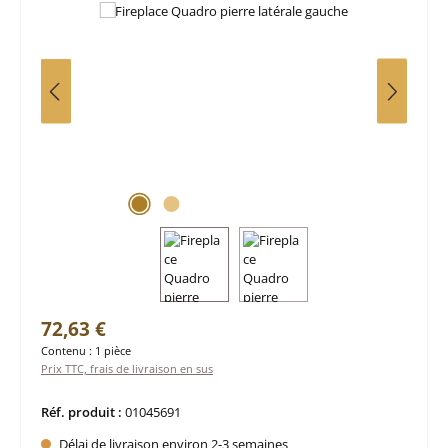
Prix régulier :
72,63 €
Contenu :
1 pièce
Prix TTC, frais de livraison en sus
Réf. produit :
01045691
Délai de livraison environ 2-3 semaines