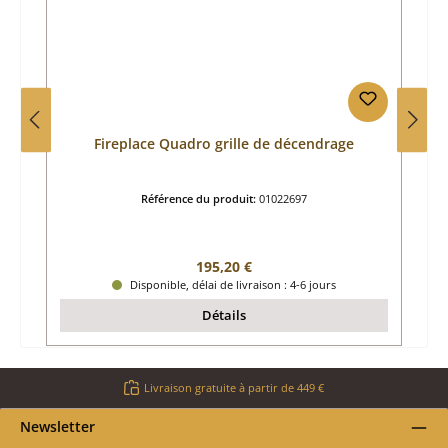
Fireplace Quadro grille de décendrage
Référence du produit:
01022697
Prix régulier :
195,20 €
Disponible, délai de livraison : 4-6 jours
Détails
Livraison gratuite à partir de 449 €
Newsletter