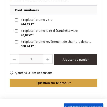
Prod. similaires
Fireplace Teramo vitre
444,17 €*¹
Fireplace Teramo joint d’étanchéité vitre
45,07 €*¹
Fireplace Teramo revêtement de chambre de combustion
358,44 €*¹
Quantité de produit : Entrez la quantité souhaitée ou utilisez les boutons po
Ajouter au panier
Ajouter à la liste de souhaits
Question sur le produit
Continuer sans accepter