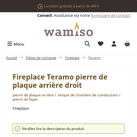
Passer au contenu principal
Livraison gratuite à partir de 449 €
Conseil:
Assistance via notre
formulaire de contact
.
Vous avez 0 articl
Menu
Accueil
Pièces de rechange
Fireplace
Teramo
Fireplace Teramo pierre de
plaque arrière droit
pierre de plaque arrière / brique de chambre de combustion /
pierre de foyer
Fireplace
Ignorer la galerie d'images
Veuillez lire la description du produit.