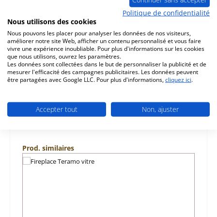
Description
Politique de confidentialité
d‘origine pierre de plaque arrière droit pour le poêle
Nous utilisons des cookies
Fireplace Teramo Fireplace Teramo pierre de plaque
Nous pouvons les placer pour analyser les données de nos visiteurs,
arrière droit don…
Plus
améliorer notre site Web, afficher un contenu personnalisé et vous faire
vivre une expérience inoubliable. Pour plus d'informations sur les cookies
que nous utilisons, ouvrez les paramètres.
Caractéristiques
Les données sont collectées dans le but de personnaliser la publicité et de
mesurer l'efficacité des campagnes publicitaires. Les données peuvent
être partagées avec Google LLC. Pour plus d'informations,
cliquez ici
.
Informations sur la sécurité du produit
Accepter tout
Non, ajuster
Ignorer la galerie de produits
Prod. similaires