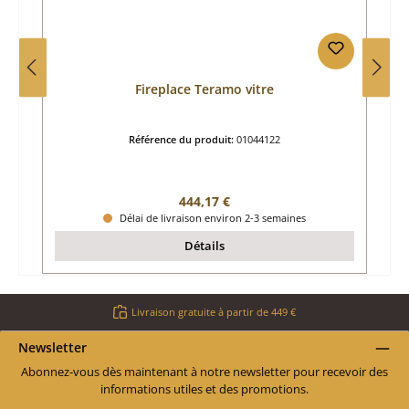
Fireplace Teramo vitre
Référence du produit:
01044122
Prix régulier :
444,17 €
Délai de livraison environ 2-3 semaines
Détails
Livraison gratuite à partir de 449 €
Newsletter
Abonnez-vous dès maintenant à notre newsletter pour recevoir des
informations utiles et des promotions.