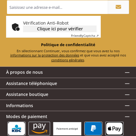
Adresse
e-
mail
*
Vérification Anti-Robot
Clique ici pour vérifier
Friendly
Captcha ⇗
Politique de confidentialité
En sélectionnant Continuer, vous confirmez que vous avez lu nos
informations sur la protection des données
et que vous avez accepté nos
conditions générales
.
À propos de nous
Assistance téléphonique
Assistance boutique
Informations
Modes de paiement
Paiement anticipé