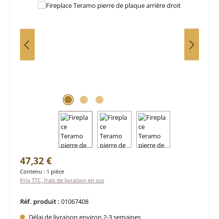
Prix régulier :
47,32 €
Contenu :
1 pièce
Prix TTC, frais de livraison en sus
Réf. produit :
01067408
Délai de livraison environ 2-3 semaines