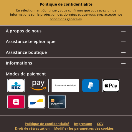
Politique de confidentialité
En sélectionnant Continuer, vous confirmez que vous avez lu nos
informations sur la protection des données
et que vous avez accepté nos
conditions générales
.
À propos de nous
Assistance téléphonique
Assistance boutique
Informations
Modes de paiement
Paiement anticipé
KBC/CBC Payment Button
Amazon Pay
PayPal
Apple Pay
Belfius
Bancontact
Carte de crédit
Politique de confidentialité
Impressum
CGV
Droit de rétractation
Modifier les paramètres des cookies