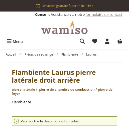
Passer au contenu principal
Livraison gratuite à partir de 449 €
Conseil:
Assistance via notre
formulaire de contact
.
Vous avez 0 articl
Menu
Accueil
Pièces de rechange
Flambiente
Laurus
Flambiente Laurus pierre
latérale droit arrière
pierre latérale / pierre de chambre de combustion / pierre de
foyer
Flambiente
Ignorer la galerie d'images
Veuillez lire la description du produit.