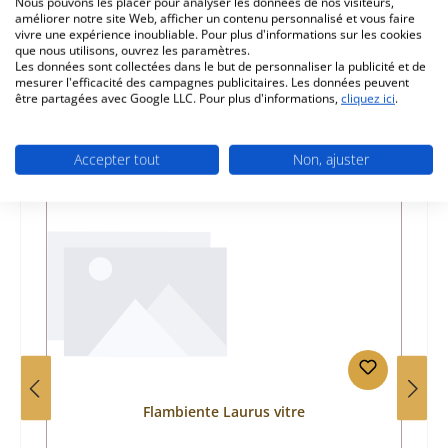
Nous pouvons les placer pour analyser les données de nos visiteurs,
améliorer notre site Web, afficher un contenu personnalisé et vous faire
Informations sur la sécurité du produit
vivre une expérience inoubliable. Pour plus d'informations sur les cookies
que nous utilisons, ouvrez les paramètres.
Les données sont collectées dans le but de personnaliser la publicité et de
mesurer l'efficacité des campagnes publicitaires. Les données peuvent
être partagées avec Google LLC. Pour plus d'informations,
cliquez ici
.
Accepter tout
Non, ajuster
Ignorer la galerie de produits
Prod. similaires
Flambiente Laurus vitre