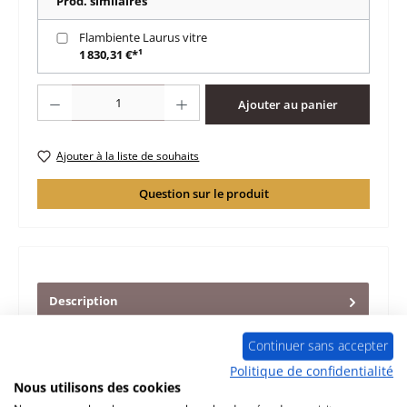
Prod. similaires
Flambiente Laurus vitre
1 830,31 €*¹
Quantité de produit : Entrez la quantité souhaitée ou utilisez les boutons po
Ajouter au panier
Ajouter à la liste de souhaits
Question sur le produit
Description
d‘origine pierre latérale droit arrière pour le poêle
Flambiente Laurus Flambiente Laurus pierre latérale droit
Continuer sans accepter
arrière don…
Plus
Politique de confidentialité
Nous utilisons des cookies
Caractéristiques