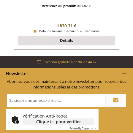
Référence du produit:
01068250
Prix régulier :
1 830,31 €
Délai de livraison environ 2-3 semaines
Détails
Livraison gratuite à partir de 449 €
Newsletter
Abonnez-vous dès maintenant à notre newsletter pour recevoir des
informations utiles et des promotions.
Adresse
e-
mail
*
Vérification Anti-Robot
Clique ici pour vérifier
Friendly
Captcha ⇗