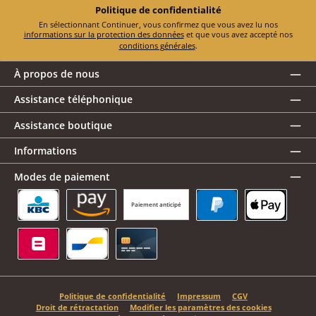
Politique de confidentialité
En sélectionnant Continuer, vous confirmez que vous avez lu nos
informations sur la protection des données
et que vous avez accepté nos
conditions générales
.
À propos de nous
Assistance téléphonique
Assistance boutique
Informations
Modes de paiement
Paiement anticipé
KBC/CBC Payment Button
Amazon Pay
PayPal
Apple Pay
Belfius
Bancontact
Carte de crédit
Politique de confidentialité
Impressum
CGV
Droit de rétractation
Modifier les paramètres des cookies