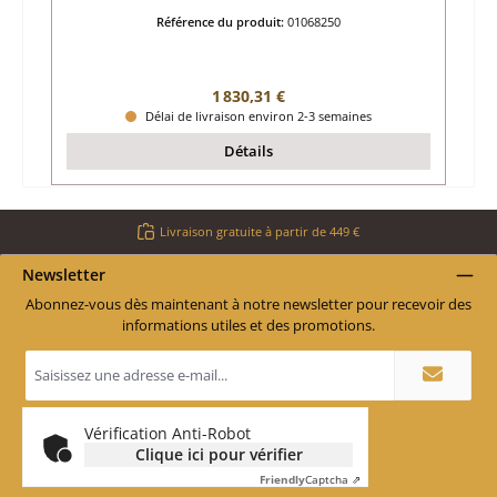
Référence du produit:
01068250
Prix régulier :
1 830,31 €
Délai de livraison environ 2-3 semaines
Détails
Livraison gratuite à partir de 449 €
Newsletter
Abonnez-vous dès maintenant à notre newsletter pour recevoir des
informations utiles et des promotions.
Adresse
e-
mail
*
Vérification Anti-Robot
Clique ici pour vérifier
Friendly
Captcha ⇗