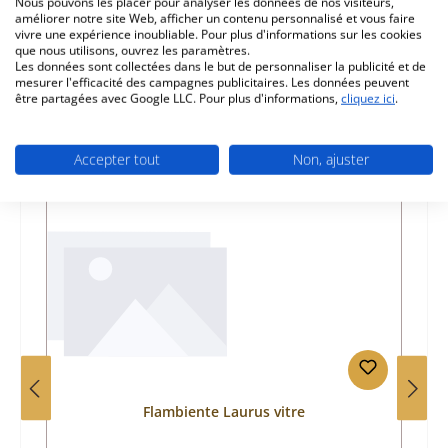
Nous pouvons les placer pour analyser les données de nos visiteurs,
améliorer notre site Web, afficher un contenu personnalisé et vous faire
Informations sur la sécurité du produit
vivre une expérience inoubliable. Pour plus d'informations sur les cookies
que nous utilisons, ouvrez les paramètres.
Les données sont collectées dans le but de personnaliser la publicité et de
mesurer l'efficacité des campagnes publicitaires. Les données peuvent
être partagées avec Google LLC. Pour plus d'informations,
cliquez ici
.
Accepter tout
Non, ajuster
Ignorer la galerie de produits
Prod. similaires
Flambiente Laurus vitre