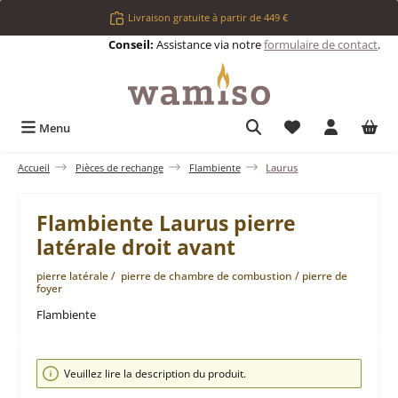
Passer au contenu principal
Livraison gratuite à partir de 449 €
Conseil:
Assistance via notre
formulaire de contact
.
Vous avez 0 articl
Menu
Accueil
Pièces de rechange
Flambiente
Laurus
Flambiente Laurus pierre
latérale droit avant
pierre latérale / pierre de chambre de combustion / pierre de
foyer
Flambiente
Ignorer la galerie d'images
Veuillez lire la description du produit.