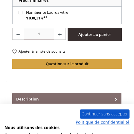
Prod. similaires
Flambiente Laurus vitre
1 830,31 €*¹
Quantité de produit : Entrez la quantité souhaitée ou utilisez les boutons po
Ajouter au panier
Ajouter à la liste de souhaits
Question sur le produit
Description
d‘origine pierre latérale droit avant pour le poêle
Flambiente Laurus Flambiente Laurus pierre latérale droit
Continuer sans accepter
avant données…
Plus
Politique de confidentialité
Nous utilisons des cookies
Caractéristiques