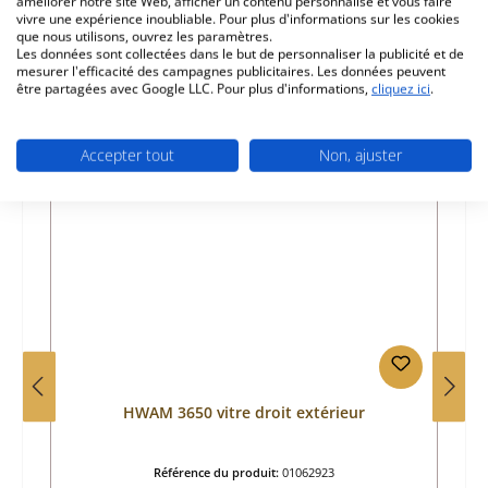
améliorer notre site Web, afficher un contenu personnalisé et vous faire
vivre une expérience inoubliable. Pour plus d'informations sur les cookies
que nous utilisons, ouvrez les paramètres.
Les données sont collectées dans le but de personnaliser la publicité et de
mesurer l'efficacité des campagnes publicitaires. Les données peuvent
être partagées avec Google LLC. Pour plus d'informations,
cliquez ici
.
Ignorer la galerie de produits
Prod. similaires
Accepter tout
Non, ajuster
HWAM 3650 vitre droit extérieur
Référence du produit:
01062923