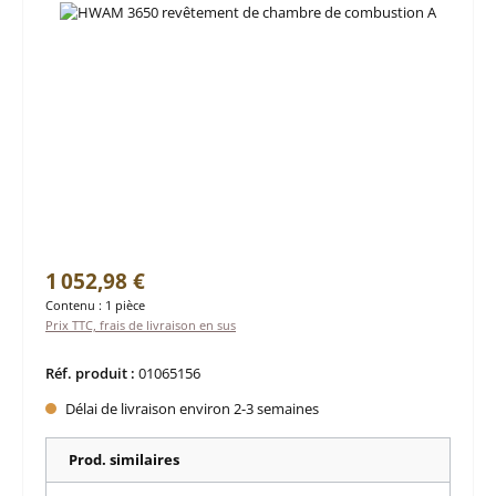
Prix régulier :
1 052,98 €
Contenu :
1 pièce
Prix TTC, frais de livraison en sus
Réf. produit :
01065156
Délai de livraison environ 2-3 semaines
Prod. similaires