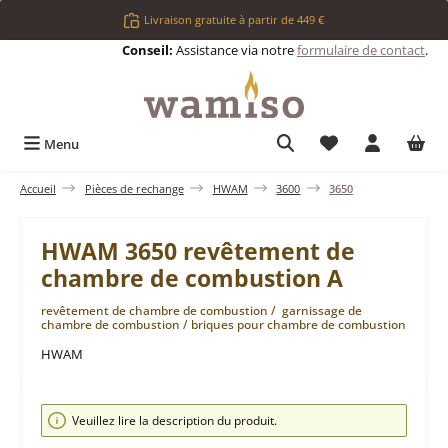
Passer au contenu principal
Livraison gratuite à partir de 449 €
Conseil:
Assistance via notre
formulaire de contact
.
Vous avez 0 articl
Menu
Accueil
Pièces de rechange
HWAM
3600
3650
HWAM 3650 revêtement de
chambre de combustion A
revêtement de chambre de combustion / garnissage de
chambre de combustion / briques pour chambre de combustion
HWAM
Ignorer la galerie d'images
Veuillez lire la description du produit.