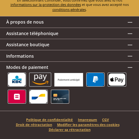
En sélectionnant Continuer, vous confirmez que vous avez lu nos
informations sur la protection des données
et que vous avez accepté nos
conditions générales
.
À propos de nous
Assistance téléphonique
Assistance boutique
Informations
Modes de paiement
Paiement anticipé
KBC/CBC Payment Button
Amazon Pay
PayPal
Apple Pay
Belfius
Bancontact
Carte de crédit
Politique de confidentialité
Impressum
CGV
Droit de rétractation
Modifier les paramètres des cookies
Déclarer sa rétractation