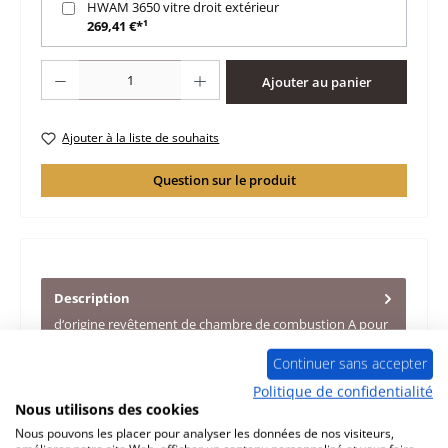
HWAM 3650 vitre droit extérieur
269,41 €*¹
Quantité de produit : Entrez la quantité souhaitée ou utilisez les boutons po
Ajouter au panier
Ajouter à la liste de souhaits
Question sur le produit
Description
d‘origine revêtement de chambre de combustion A pour
le poêle HWAM 3650 Convient aux appareils jusqu'à
l'année de construc…
Plus
Continuer sans accepter
Politique de confidentialité
Caractéristiques
Nous utilisons des cookies
Nous pouvons les placer pour analyser les données de nos visiteurs,
Informations sur la sécurité du produit