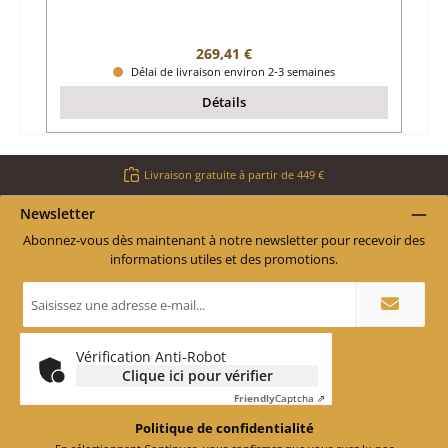
Prix régulier :
269,41 €
Délai de livraison environ 2-3 semaines
Détails
Livraison gratuite à partir de 449 €
Newsletter
Abonnez-vous dès maintenant à notre newsletter pour recevoir des
informations utiles et des promotions.
Adresse
e-
mail
*
Vérification Anti-Robot
Clique ici pour vérifier
Friendly
Captcha ⇗
Politique de confidentialité