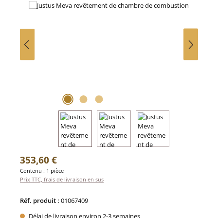
Prix régulier :
353,60 €
Contenu :
1 pièce
Prix TTC, frais de livraison en sus
Réf. produit :
01067409
Délai de livraison environ 2-3 semaines