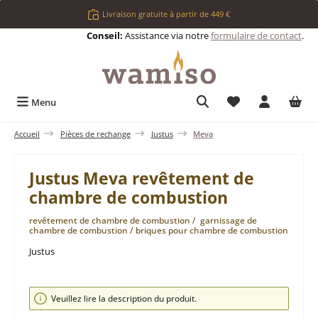
Passer au contenu principal
Livraison gratuite à partir de 449 €
Conseil:
Assistance via notre
formulaire de contact
.
Vous avez 0 articl
Menu
Accueil
Pièces de rechange
Justus
Meva
Justus Meva revêtement de
chambre de combustion
revêtement de chambre de combustion / garnissage de
chambre de combustion / briques pour chambre de combustion
Justus
Ignorer la galerie d'images
Veuillez lire la description du produit.