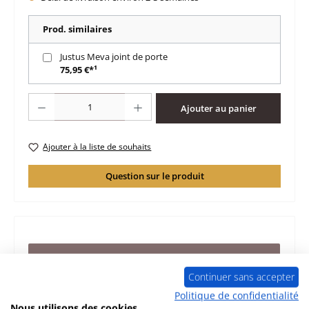
Prod. similaires
Justus Meva joint de porte
75,95 €*¹
Quantité de produit : Entrez la quantité souhaitée ou utilisez les boutons po
Ajouter au panier
Ajouter à la liste de souhaits
Question sur le produit
Description
d‘origine revêtement de chambre de combustion pour le
Continuer sans accepter
poêle Justus Meva Justus Meva revêtement de chambre
Politique de confidentialité
de combustion don…
Plus
Nous utilisons des cookies