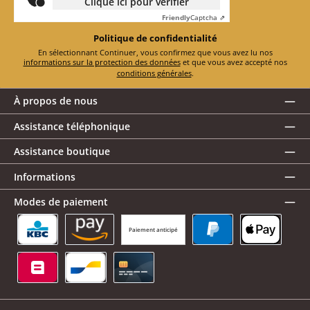
Clique ici pour vérifier
Friendly
Captcha ⇗
Politique de confidentialité
En sélectionnant Continuer, vous confirmez que vous avez lu nos
informations sur la protection des données
et que vous avez accepté nos
conditions générales
.
À propos de nous
Assistance téléphonique
Assistance boutique
Informations
Modes de paiement
Paiement anticipé
KBC/CBC Payment Button
Amazon Pay
PayPal
Apple Pay
Belfius
Bancontact
Carte de crédit