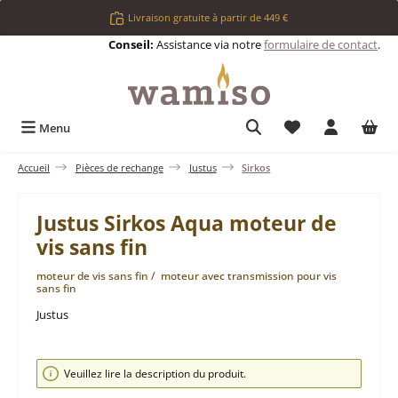
Passer au contenu principal
Livraison gratuite à partir de 449 €
Conseil:
Assistance via notre
formulaire de contact
.
Vous avez 0 articl
Menu
Accueil
Pièces de rechange
Justus
Sirkos
Justus Sirkos Aqua moteur de
vis sans fin
moteur de vis sans fin / moteur avec transmission pour vis
sans fin
Justus
Ignorer la galerie d'images
Veuillez lire la description du produit.