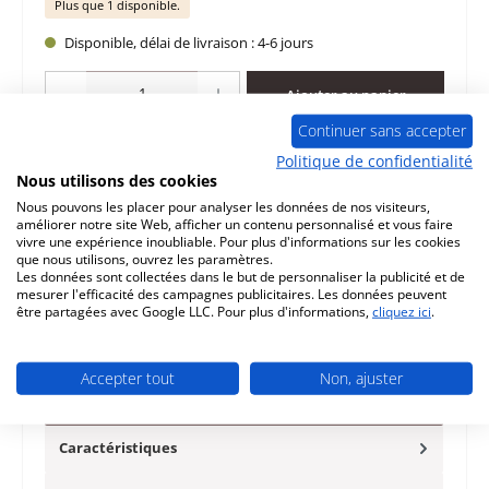
Plus que 1 disponible.
Disponible, délai de livraison : 4-6 jours
Quantité de produit : Entrez la quantité souhaitée ou utilisez les boutons po
Ajouter au panier
Continuer sans accepter
Ajouter à la liste de souhaits
Politique de confidentialité
Nous utilisons des cookies
Question sur le produit
Nous pouvons les placer pour analyser les données de nos visiteurs,
améliorer notre site Web, afficher un contenu personnalisé et vous faire
vivre une expérience inoubliable. Pour plus d'informations sur les cookies
que nous utilisons, ouvrez les paramètres.
Les données sont collectées dans le but de personnaliser la publicité et de
mesurer l'efficacité des campagnes publicitaires. Les données peuvent
être partagées avec Google LLC. Pour plus d'informations,
cliquez ici
.
Description
d‘origine moteur de vis sans fin pour le poêle à granulés
Accepter tout
Non, ajuster
Justus Sirkos Aqua Justus Sirkos Aqua moteur de vis sans
fin donn…
Plus
Caractéristiques