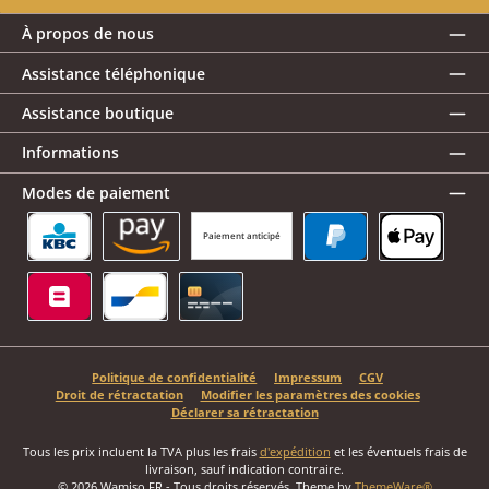
À propos de nous
Assistance téléphonique
Assistance boutique
Informations
Modes de paiement
Paiement anticipé
KBC/CBC Payment Button
Amazon Pay
PayPal
Apple Pay
Belfius
Bancontact
Carte de crédit
Politique de confidentialité
Impressum
CGV
Droit de rétractation
Modifier les paramètres des cookies
Déclarer sa rétractation
Tous les prix incluent la TVA plus les frais
d'expédition
et les éventuels frais de
livraison, sauf indication contraire.
© 2026 Wamiso FR - Tous droits réservés. Theme by
ThemeWare®