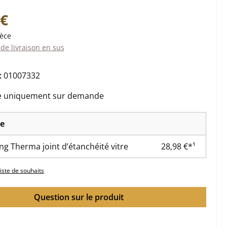
:
 €
ièce
 de livraison en sus
:
01007332
e uniquement sur demande
re
ing Therma joint d’étanchéité vitre
28,98 €*¹
liste de souhaits
Question sur le produit