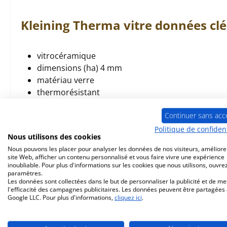
Kleining
Therma
vitre
données clé
vitrocéramique
dimensions (ha) 4 mm
matériau verre
thermorésistant
Verre avec découpe de la poignée incurvée
Continuer sans acc
Politique de confident
Nous utilisons des cookies
Nous pouvons les placer pour analyser les données de nos visiteurs, améliore
site Web, afficher un contenu personnalisé et vous faire vivre une expérience
Accessoire
Prod. similaires
inoubliable. Pour plus d'informations sur les cookies que nous utilisons, ouvrez
paramètres.
Les données sont collectées dans le but de personnaliser la publicité et de m
Ignorer la galerie de produits
l'efficacité des campagnes publicitaires. Les données peuvent être partagées
Google LLC. Pour plus d'informations,
cliquez ici
.
Seul 2 disponible