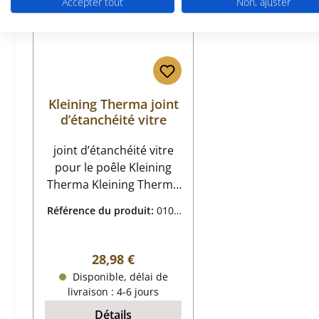
Accepter tout
Non, ajuster
Kleining Therma joint
d’étanchéité vitre
joint d’étanchéité vitre
pour le poêle Kleining
Therma Kleining Therma
joint d’étanchéité vitre
Référence du produit:
0103
données clés: joint de
7751
vitre, cordon
d’étanchéité
Prix régulier :
28,98 €
Disponible, délai de
livraison : 4-6 jours
Détails