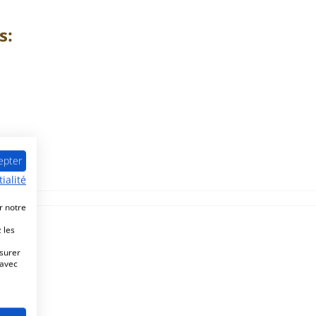
s:
epter
ialité
r notre
 les
esurer
 avec