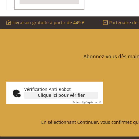
Livraison gratuite à partir de 449 €
Partenaire de 
Abonnez-vous dès maint
Vérification Anti-Robot
Clique ici pour vérifier
Friendly
Captcha ⇗
En sélectionnant Continuer, vous confirmez qu