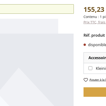
Prix régulier 
155,23
Contenu :
1 p
Prix TTC, frais
Réf. produit 
disponibl
Accessoi
Klein
Ajouter à la 