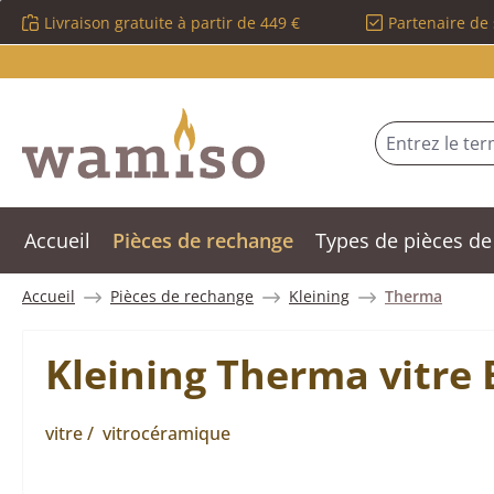
Livraison gratuite à partir de 449 €
Partenaire de 
sser au contenu principal
Passer à la recherche
Passer à la navigation principale
Accueil
Pièces de rechange
Types de pièces de
Accueil
Pièces de rechange
Kleining
Therma
Kleining Therma vitre 
vitre / vitrocéramique