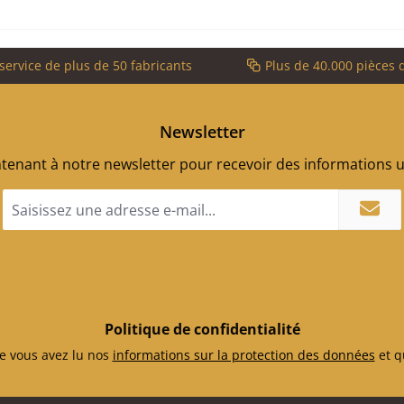
service de plus de 50 fabricants
Plus de 40.000 pièces 
Newsletter
enant à notre newsletter pour recevoir des informations ut
Adresse
e-
mail
*
Politique de confidentialité
e vous avez lu nos
informations sur la protection des données
et q