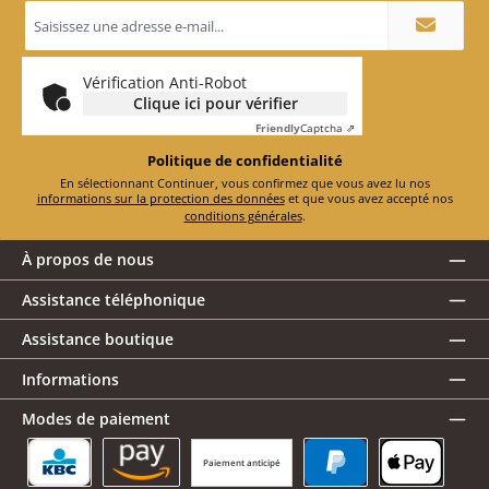
Adresse
e-
mail
*
Vérification Anti-Robot
Clique ici pour vérifier
Friendly
Captcha ⇗
Politique de confidentialité
En sélectionnant Continuer, vous confirmez que vous avez lu nos
informations sur la protection des données
et que vous avez accepté nos
conditions générales
.
À propos de nous
Assistance téléphonique
Assistance boutique
Informations
Modes de paiement
Paiement anticipé