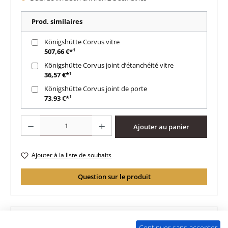
Prod. similaires
Königshütte Corvus vitre
507,66 €*¹
Königshütte Corvus joint d’étanchéité vitre
36,57 €*¹
Königshütte Corvus joint de porte
73,93 €*¹
Quantité de produit : Entrez la quantité souhaitée ou utilisez les boutons po
Ajouter au panier
Ajouter à la liste de souhaits
Question sur le produit
Continuer sans accepter