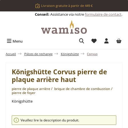
Passer au contenu principal
Livraison gratuite à partir de 449 €
Conseil:
Assistance via notre
formulaire de contact
.
Vous avez 0 articl
Menu
Accueil
Pièces de rechange
Königshütte
Corvus
Königshütte Corvus pierre de
plaque arrière haut
pierre de plaque arrière / brique de chambre de combustion /
pierre de foyer
Königshütte
Ignorer la galerie d'images
Veuillez lire la description du produit.