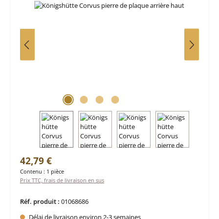
Prix régulier :
42,79 €
Contenu :
1 pièce
Prix TTC, frais de livraison en sus
Réf. produit :
01068686
Délai de livraison environ 2-3 semaines