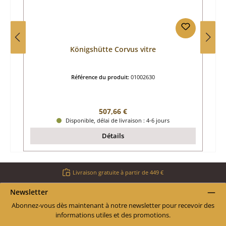
Königshütte Corvus vitre
Référence du produit:
01002630
Prix régulier :
507,66 €
Disponible, délai de livraison : 4-6 jours
Détails
Livraison gratuite à partir de 449 €
Newsletter
Abonnez-vous dès maintenant à notre newsletter pour recevoir des
informations utiles et des promotions.