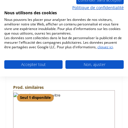
Description
Politique de confidentialité
d‘origine pierre de plaque arrière haut pour le poêle
Nous utilisons des cookies
Königshütte Corvus Königshütte Corvus pierre de plaque
Nous pouvons les placer pour analyser les données de nos visiteurs,
arrière haut d…
Plus
améliorer notre site Web, afficher un contenu personnalisé et vous faire
vivre une expérience inoubliable. Pour plus d'informations sur les cookies
que nous utilisons, ouvrez les paramètres.
Caractéristiques
Les données sont collectées dans le but de personnaliser la publicité et de
mesurer l'efficacité des campagnes publicitaires. Les données peuvent
être partagées avec Google LLC. Pour plus d'informations,
cliquez ici
.
Informations sur la sécurité du produit
Accepter tout
Non, ajuster
Ignorer la galerie de produits
Prod. similaires
Seul 1 disponible