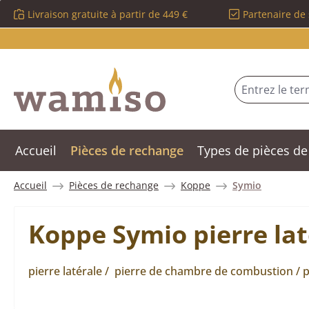
Livraison gratuite à partir de 449 €
Partenaire de 
sser au contenu principal
Passer à la recherche
Passer à la navigation principale
Accueil
Pièces de rechange
Types de pièces de
Accueil
Pièces de rechange
Koppe
Symio
Koppe Symio pierre la
pierre latérale / pierre de chambre de combustion / p