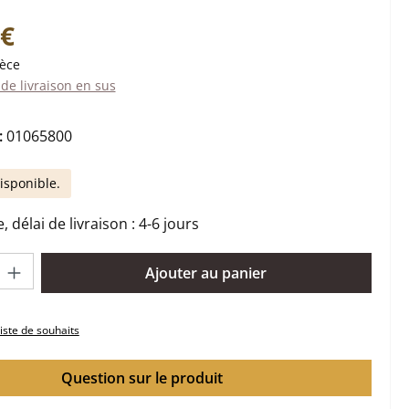
:
 €
ièce
 de livraison en sus
:
01065800
isponible.
 délai de livraison : 4-6 jours
oduit : Entrez la quantité souhaitée ou utilisez les boutons pour 
Ajouter au panier
liste de souhaits
Question sur le produit