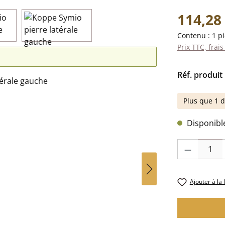
Prix régulier 
114,28
Contenu :
1 p
Prix TTC, frais
Réf. produit 
Plus que 1 d
Disponible,
Quantité de pr
Ajouter à la 