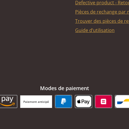
Defective product - Reto
Pièces de rechange par
Trouver des pièces de r
Guide d’utilisation
Modes de paiement
Paiement anticipé
BC Payment Button
Amazon Pay
PayPal
Apple Pay
Belfius
Ba