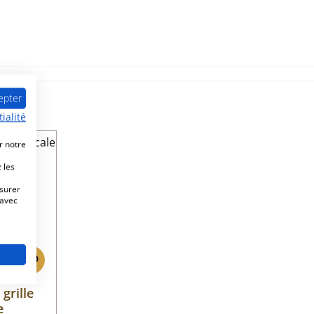
epter
ialité
r notre
le
 les
esurer
 avec
grille
e