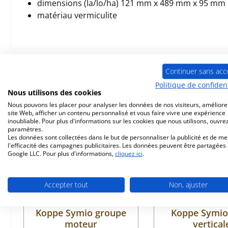
dimensions (la/lo/ha) 121 mm x 489 mm x 95 mm
matériau vermiculite
Prod. similaires
Continuer sans acc
Politique de confident
Nous utilisons des cookies
Ignorer la galerie de produits
Nous pouvons les placer pour analyser les données de nos visiteurs, améliore
Épuisé
Seul 1 disponib
site Web, afficher un contenu personnalisé et vous faire vivre une expérience
inoubliable. Pour plus d'informations sur les cookies que nous utilisons, ouvrez
paramètres.
Les données sont collectées dans le but de personnaliser la publicité et de m
l'efficacité des campagnes publicitaires. Les données peuvent être partagées
Google LLC. Pour plus d'informations,
cliquez ici
.
Accepter tout
Non, ajuster
Koppe Symio groupe
Koppe Symio 
moteur
vertical