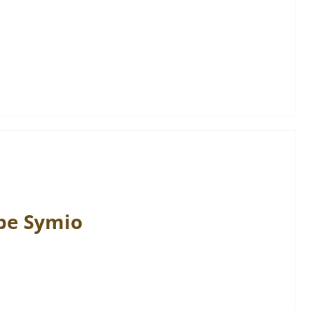
pe
Symio