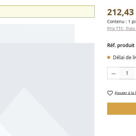
Prix régulier 
212,43
Contenu :
1 p
Prix TTC, frais
Réf. produit 
Délai de l
Quantité de pr
Ajouter à la 