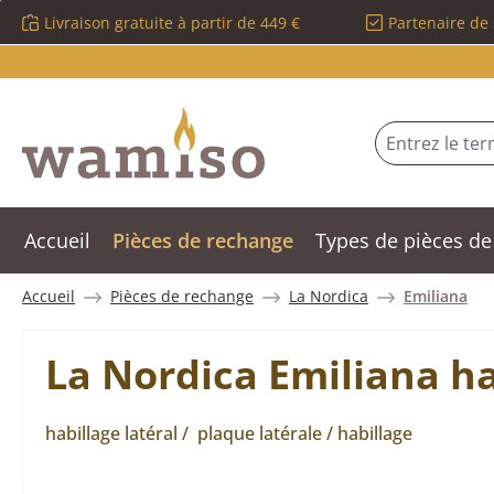
Livraison gratuite à partir de 449 €
Partenaire de 
sser au contenu principal
Passer à la recherche
Passer à la navigation principale
Accueil
Pièces de rechange
Types de pièces de
Accueil
Pièces de rechange
La Nordica
Emiliana
La Nordica Emiliana ha
habillage latéral / plaque latérale / habillage