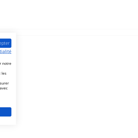
epter
ialité
r notre
 les
esurer
 avec