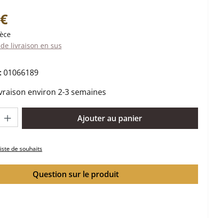
:
 €
ièce
 de livraison en sus
:
01066189
ivraison environ 2-3 semaines
oduit : Entrez la quantité souhaitée ou utilisez les boutons pour 
Ajouter au panier
liste de souhaits
Question sur le produit