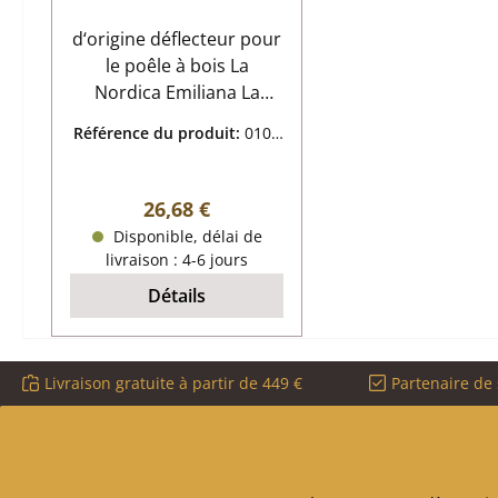
d‘origine déflecteur pour
le poêle à bois La
Nordica Emiliana La
Nordica Emiliana
Référence du produit:
0106
déflecteur données clés:
4374
déflecteur de fumée
dimensions (la/lo/ha) 270
Prix régulier :
26,68 €
mm x 220 mm x 8 mm
Disponible, délai de
matériau acier
livraison : 4-6 jours
inoxydable
Détails
Livraison gratuite à partir de 449 €
Partenaire de 