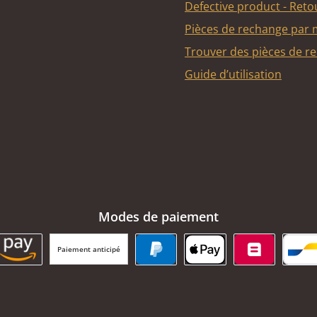
Defective product - Reto
Pièces de rechange par
Trouver des pièces de r
Guide d’utilisation
Modes de paiement
Paiement anticipé
BC Payment Button
Amazon Pay
PayPal
Apple Pay
Belfius
Ba