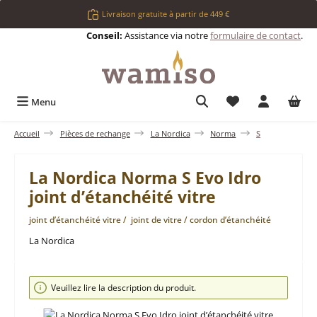
Passer au contenu principal
Livraison gratuite à partir de 449 €
Conseil:
Assistance via notre
formulaire de contact
.
Vous avez 0 articl
Menu
Accueil
Pièces de rechange
La Nordica
Norma
S
La Nordica Norma S Evo Idro
joint d’étanchéité vitre
joint d’étanchéité vitre / joint de vitre / cordon d’étanchéité
La Nordica
Ignorer la galerie d'images
Veuillez lire la description du produit.