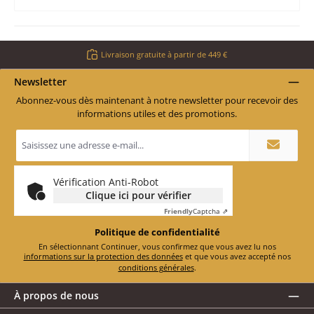
Livraison gratuite à partir de 449 €
Newsletter
Abonnez-vous dès maintenant à notre newsletter pour recevoir des
informations utiles et des promotions.
Adresse
e-
mail
*
Vérification Anti-Robot
Clique ici pour vérifier
Friendly
Captcha ⇗
Politique de confidentialité
En sélectionnant Continuer, vous confirmez que vous avez lu nos
informations sur la protection des données
et que vous avez accepté nos
conditions générales
.
À propos de nous