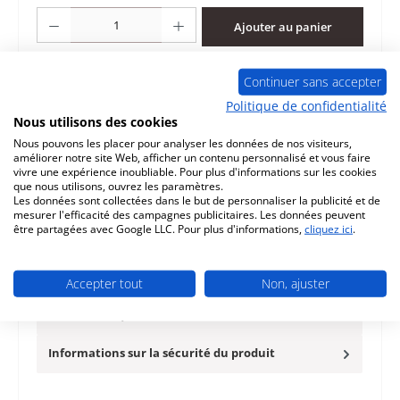
Quantité de produit : Entrez la quantité souhaitée ou utilisez les boutons po
Ajouter au panier
Ajouter à la liste de souhaits
Continuer sans accepter
Politique de confidentialité
Question sur le produit
Nous utilisons des cookies
Nous pouvons les placer pour analyser les données de nos visiteurs,
améliorer notre site Web, afficher un contenu personnalisé et vous faire
vivre une expérience inoubliable. Pour plus d'informations sur les cookies
que nous utilisons, ouvrez les paramètres.
Les données sont collectées dans le but de personnaliser la publicité et de
mesurer l'efficacité des campagnes publicitaires. Les données peuvent
Description
être partagées avec Google LLC. Pour plus d'informations,
cliquez ici
.
d‘origine joint d’étanchéité vitre pour le poêle à bois La
Nordica Norma S Evo Idro La Nordica Norma S Evo Idro
joint d’éta…
Plus
Accepter tout
Non, ajuster
Caractéristiques
Informations sur la sécurité du produit