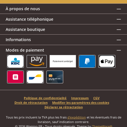
À propos de nous
Assistance téléphonique
Assistance boutique
Informations
Modes de paiement
Paiement anticipé
KBC/CBC Payment Button
Amazon Pay
PayPal
Apple Pay
Belfius
Bancontact
Carte de crédit
Politique de confidentialité
Impressum
CGV
Droit de rétractation
Modifier les paramètres des cookies
Déclarer sa rétractation
Tous les prix incluent la TVA plus les frais
d'expédition
et les éventuels frais de
livraison, sauf indication contraire.
© 2026 Wamiso FR - Tous droits réservés. Theme by
ThemeWare®