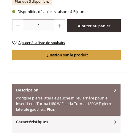
Plus que 3 disponible.
Disponible, délai de livraison : 4-6 jours
Quantité de produit : Entrez la quantité souhaitée ou utilisez les boutons po
Ajouter au panier
Ajouter à la liste de souhaits
Question sur le produit
Description
d‘origine pierre latérale gauche milieu arrière pour le
insert Leda Turma H80 W F Leda Turma H80 W F pierre
latérale gauche…
Plus
Caractéristiques