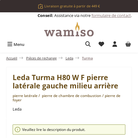
Passer au contenu principal
Livraison gratuite à partir de 449 €
Conseil:
Assistance via notre
formulaire de contact
.
Vous avez 0 articl
Menu
Accueil
Pièces de rechange
Leda
Turma
Leda Turma H80 W F pierre
latérale gauche milieu arrière
pierre latérale / pierre de chambre de combustion / pierre de
foyer
Leda
Ignorer la galerie d'images
Veuillez lire la description du produit.