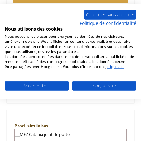
Continuer sans accepter
Politique de confidentialité
Nous utilisons des cookies
Description
Nous pouvons les placer pour analyser les données de nos visiteurs,
améliorer notre site Web, afficher un contenu personnalisé et vous faire
sole foyère pour le poêle MEZ Catania Il existe différentes
vivre une expérience inoubliable. Pour plus d'informations sur les cookies
surfaces de plancher pour ce modèle. (support de grille
que nous utilisons, ouvrez les paramètres.
avec…
Plus
Les données sont collectées dans le but de personnaliser la publicité et de
mesurer l'efficacité des campagnes publicitaires. Les données peuvent
être partagées avec Google LLC. Pour plus d'informations,
cliquez ici
.
Caractéristiques
Informations sur la sécurité du produit
Accepter tout
Non, ajuster
Ignorer la galerie de produits
Prod. similaires