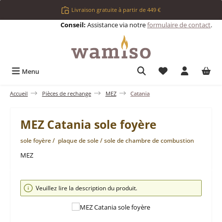
Passer au contenu principal
Livraison gratuite à partir de 449 €
Conseil:
Assistance via notre
formulaire de contact
.
Vous avez 0 articl
Menu
Accueil
Pièces de rechange
MEZ
Catania
MEZ Catania sole foyère
sole foyère / plaque de sole / sole de chambre de combustion
MEZ
Ignorer la galerie d'images
Veuillez lire la description du produit.