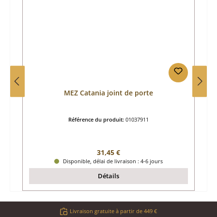
MEZ Catania joint de porte
Référence du produit:
01037911
Prix régulier :
31,45 €
Disponible, délai de livraison : 4-6 jours
Détails
Livraison gratuite à partir de 449 €