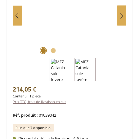
Prix régulier :
214,05 €
Contenu :
1 pièce
Prix TTC, frais de livraison en sus
Réf. produit :
01039042
Plus que 7 disponible.
Disponible, délai de livraison : 4-6 jours