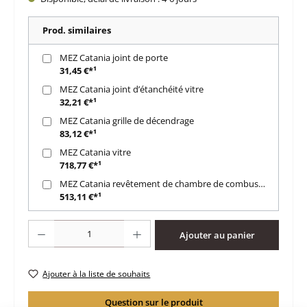
Prod. similaires
MEZ Catania joint de porte
31,45 €*¹
MEZ Catania joint d’étanchéité vitre
32,21 €*¹
MEZ Catania grille de décendrage
83,12 €*¹
MEZ Catania vitre
718,77 €*¹
MEZ Catania revêtement de chambre de combustion B
513,11 €*¹
Quantité de produit : Entrez la quantité souhaitée ou utilisez les boutons po
Ajouter au panier
Ajouter à la liste de souhaits
Question sur le produit