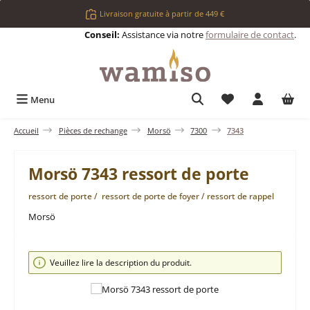
Passer au contenu principal
Livraison gratuite à partir de 449 €
Conseil:
Assistance via notre
formulaire de contact
.
Vous avez 0 articl
Menu
Accueil
Pièces de rechange
Morsö
7300
7343
Morsö 7343 ressort de porte
ressort de porte / ressort de porte de foyer / ressort de rappel
Morsö
Ignorer la galerie d'images
Veuillez lire la description du produit.