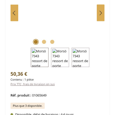
Prix régulier :
50,36 €
Contenu :
1 pièce
Prix TTC, frais de livraison en sus
Réf. produit :
01065649
Plus que 3 disponible.
Disponible, délai de livraison : 4-6 jours