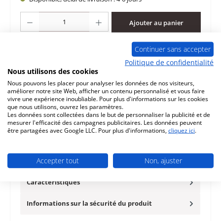
Quantité de produit : Entrez la quantité souhaitée ou utilisez les boutons po
Ajouter au panier
Continuer sans accepter
Ajouter à la liste de souhaits
Politique de confidentialité
Nous utilisons des cookies
Question sur le produit
Nous pouvons les placer pour analyser les données de nos visiteurs,
améliorer notre site Web, afficher un contenu personnalisé et vous faire
vivre une expérience inoubliable. Pour plus d'informations sur les cookies
que nous utilisons, ouvrez les paramètres.
Les données sont collectées dans le but de personnaliser la publicité et de
mesurer l'efficacité des campagnes publicitaires. Les données peuvent
Description
être partagées avec Google LLC. Pour plus d'informations,
cliquez ici
.
d‘origine ressort de porte pour le poêle Morsö 7343 Le
fabricant a légèrement rallongé le ressort afin d'en
Accepter tout
Non, ajuster
prolonger la d…
Plus
Caractéristiques
Informations sur la sécurité du produit