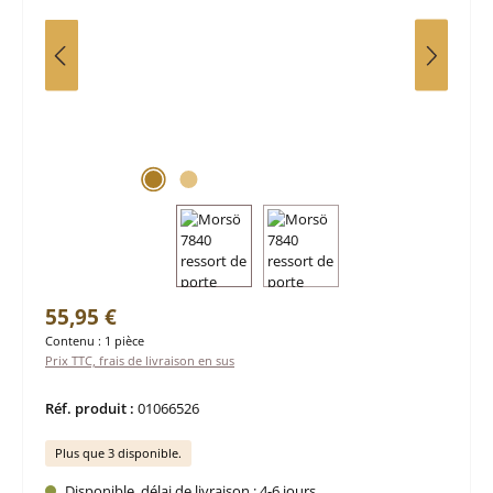
Prix régulier :
55,95 €
Contenu :
1 pièce
Prix TTC, frais de livraison en sus
Réf. produit :
01066526
Plus que 3 disponible.
Disponible, délai de livraison : 4-6 jours