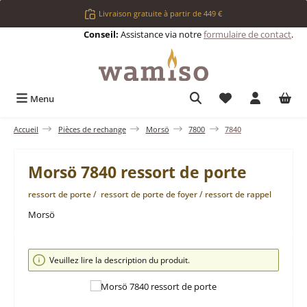
Passer au contenu principal
Livraison gratuite à partir de 449 €
Conseil:
Assistance via notre
formulaire de contact
.
Vous avez 0 articl
Menu
Accueil
Pièces de rechange
Morsö
7800
7840
Morsö 7840 ressort de porte
ressort de porte / ressort de porte de foyer / ressort de rappel
Morsö
Ignorer la galerie d'images
Veuillez lire la description du produit.