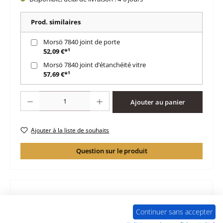
Prod. similaires
Morsö 7840 joint de porte
52,09 €*¹
Morsö 7840 joint d’étanchéité vitre
57,69 €*¹
Quantité de produit : Entrez la quantité souhaitée ou utilisez les boutons po
Ajouter au panier
Ajouter à la liste de souhaits
Question sur le produit
Description
Continuer sans accepter
d‘origine ressort de porte pour le poêle Morsö 7840