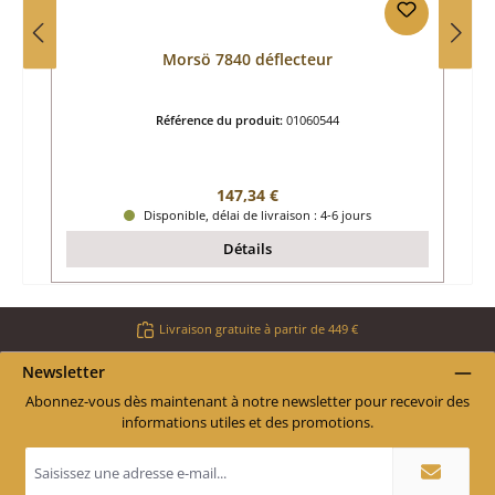
Morsö 7840 déflecteur
Référence du produit:
01060544
Prix régulier :
147,34 €
Disponible, délai de livraison : 4-6 jours
Détails
Livraison gratuite à partir de 449 €
Newsletter
Abonnez-vous dès maintenant à notre newsletter pour recevoir des
informations utiles et des promotions.
Adresse
e-
mail