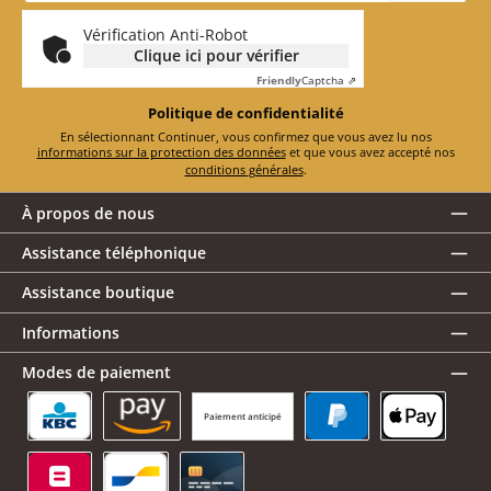
*
Vérification Anti-Robot
Clique ici pour vérifier
Friendly
Captcha ⇗
Politique de confidentialité
En sélectionnant Continuer, vous confirmez que vous avez lu nos
informations sur la protection des données
et que vous avez accepté nos
conditions générales
.
À propos de nous
Assistance téléphonique
Assistance boutique
Informations
Modes de paiement
Paiement anticipé
KBC/CBC Payment Button
Amazon Pay
PayPal
Apple Pay