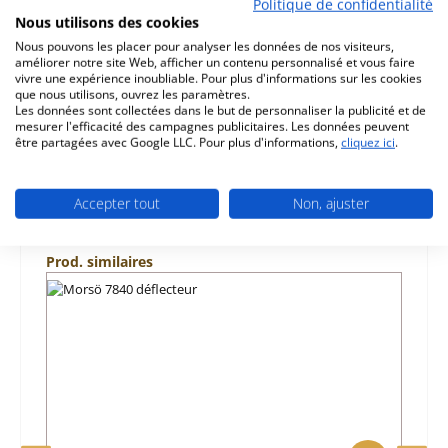
Politique de confidentialité
Morsö 7840 ressort de porte données clés: ressort de
Nous utilisons des cookies
porte de foyer,…
Plus
Nous pouvons les placer pour analyser les données de nos visiteurs,
améliorer notre site Web, afficher un contenu personnalisé et vous faire
vivre une expérience inoubliable. Pour plus d'informations sur les cookies
Caractéristiques
que nous utilisons, ouvrez les paramètres.
Les données sont collectées dans le but de personnaliser la publicité et de
Informations sur la sécurité du produit
mesurer l'efficacité des campagnes publicitaires. Les données peuvent
être partagées avec Google LLC. Pour plus d'informations,
cliquez ici
.
Accepter tout
Non, ajuster
Ignorer la galerie de produits
Prod. similaires