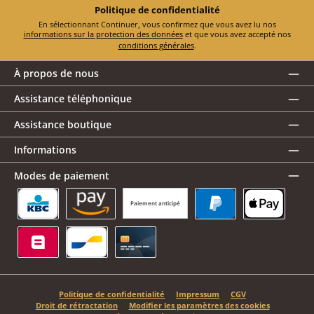
Politique de confidentialité
En sélectionnant Continuer, vous confirmez que vous avez lu nos
informations sur la protection des données
et que vous avez accepté nos
conditions générales
.
À propos de nous
Assistance téléphonique
Assistance boutique
Informations
Modes de paiement
Paiement anticipé
KBC/CBC Payment Button
Amazon Pay
PayPal
Apple Pay
Belfius
Bancontact
Carte de crédit
Politique de confidentialité
Impressum
CGV
Droit de rétractation
Modifier les paramètres des cookies