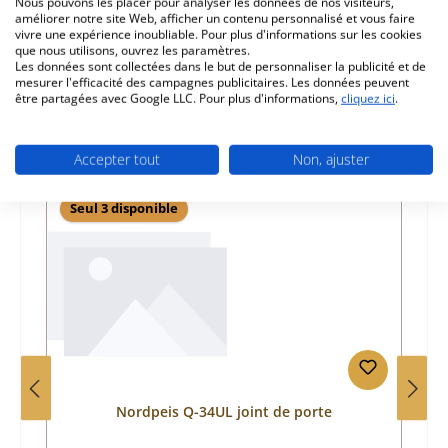
Nous pouvons les placer pour analyser les données de nos visiteurs,
améliorer notre site Web, afficher un contenu personnalisé et vous faire
Informations sur la sécurité du produit
vivre une expérience inoubliable. Pour plus d'informations sur les cookies
que nous utilisons, ouvrez les paramètres.
Les données sont collectées dans le but de personnaliser la publicité et de
mesurer l'efficacité des campagnes publicitaires. Les données peuvent
être partagées avec Google LLC. Pour plus d'informations,
cliquez ici
.
Accepter tout
Non, ajuster
Ignorer la galerie de produits
Prod. similaires
Seul 3 disponible
Nordpeis Q-34UL joint de porte