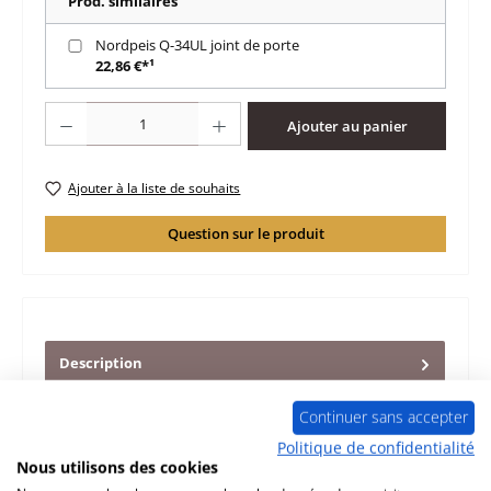
Prod. similaires
Nordpeis Q-34UL joint de porte
22,86 €*¹
Quantité de produit : Entrez la quantité souhaitée ou utilisez les boutons po
Ajouter au panier
Ajouter à la liste de souhaits
Question sur le produit
Description
d‘origine revêtement de chambre de combustion pour le
insert Nordpeis Q-34UL Nordpeis Q-34UL revêtement de
Continuer sans accepter
chambre de combu…
Plus
Politique de confidentialité
Nous utilisons des cookies
Caractéristiques