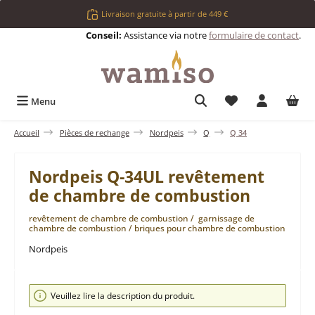
Passer au contenu principal
Livraison gratuite à partir de 449 €
Conseil:
Assistance via notre
formulaire de contact
.
Vous avez 0 articl
Menu
Accueil
Pièces de rechange
Nordpeis
Q
Q 34
Nordpeis Q-34UL revêtement
de chambre de combustion
revêtement de chambre de combustion / garnissage de
chambre de combustion / briques pour chambre de combustion
Nordpeis
Ignorer la galerie d'images
Veuillez lire la description du produit.