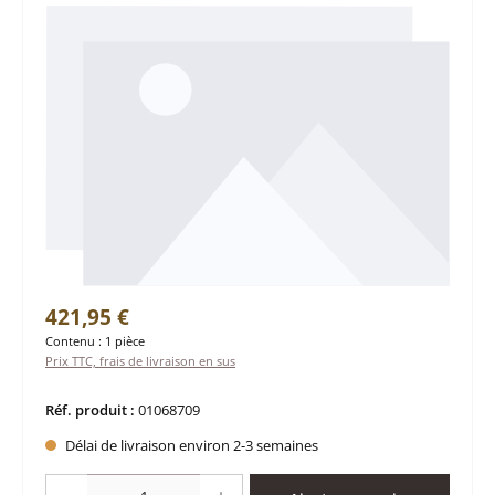
Prix régulier :
421,95 €
Contenu :
1 pièce
Prix TTC, frais de livraison en sus
Réf. produit :
01068709
Délai de livraison environ 2-3 semaines
Quantité de produit : Entrez la quantité souhaitée ou utilisez les boutons po