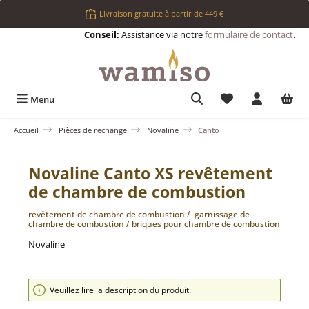
Passer au contenu principal
Livraison gratuite à partir de 449 €
Conseil:
Assistance via notre
formulaire de contact
.
Vous avez 0 articl
Menu
Accueil
Pièces de rechange
Novaline
Canto
Novaline Canto XS revêtement
de chambre de combustion
revêtement de chambre de combustion / garnissage de
chambre de combustion / briques pour chambre de combustion
Novaline
Ignorer la galerie d'images
Veuillez lire la description du produit.