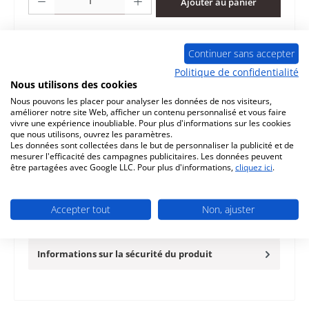
Ajouter au panier
Ajouter à la liste de souhaits
Continuer sans accepter
Question sur le produit
Politique de confidentialité
Nous utilisons des cookies
Nous pouvons les placer pour analyser les données de nos visiteurs,
améliorer notre site Web, afficher un contenu personnalisé et vous faire
vivre une expérience inoubliable. Pour plus d'informations sur les cookies
que nous utilisons, ouvrez les paramètres.
Les données sont collectées dans le but de personnaliser la publicité et de
Description
mesurer l'efficacité des campagnes publicitaires. Les données peuvent
être partagées avec Google LLC. Pour plus d'informations,
cliquez ici
.
d‘origine revêtement de chambre de combustion pour le
poêle Novaline Canto XS Novaline Canto XS revêtement
de chambre de co…
Plus
Accepter tout
Non, ajuster
Caractéristiques
Informations sur la sécurité du produit