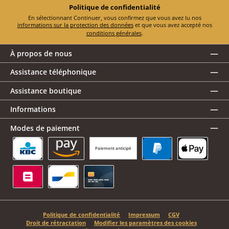
Politique de confidentialité
En sélectionnant Continuer, vous confirmez que vous avez lu nos
informations sur la protection des données
et que vous avez accepté nos
conditions générales
.
À propos de nous
Assistance téléphonique
Assistance boutique
Informations
Modes de paiement
Paiement anticipé
KBC/CBC Payment Button
Amazon Pay
PayPal
Apple Pay
Belfius
Bancontact
Carte de crédit
Politique de confidentialité
Impressum
CGV
Droit de rétractation
Modifier les paramètres des cookies