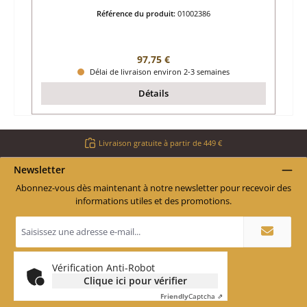
Référence du produit:
01002386
Prix régulier :
97,75 €
Délai de livraison environ 2-3 semaines
Détails
Livraison gratuite à partir de 449 €
Newsletter
Abonnez-vous dès maintenant à notre newsletter pour recevoir des
informations utiles et des promotions.
Adresse
e-
mail
*
Vérification Anti-Robot
Clique ici pour vérifier
Friendly
Captcha ⇗