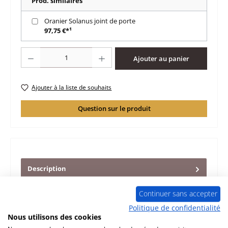
Prod. similaires
Oranier Solanus joint de porte
97,75 €*¹
Quantité de produit : Entrez la quantité souhaitée ou utilisez les boutons po
Ajouter au panier
Ajouter à la liste de souhaits
Question sur le produit
Description
d‘origine moteur de vis sans fin pour le poêle à granulés
Oranier Solanus type 7950 Le poêle à granulés Oranier
Continuer sans accepter
Solanus ser…
Plus
Politique de confidentialité
Nous utilisons des cookies
Caractéristiques