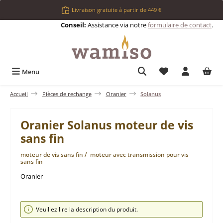
Passer au contenu principal
Livraison gratuite à partir de 449 €
Conseil:
Assistance via notre
formulaire de contact
.
Vous avez 0 articl
Menu
Accueil
Pièces de rechange
Oranier
Solanus
Oranier Solanus moteur de vis
sans fin
moteur de vis sans fin / moteur avec transmission pour vis
sans fin
Oranier
Ignorer la galerie d'images
Veuillez lire la description du produit.