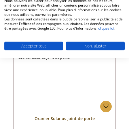
Nous pouvons les placer pour analyser les données de nos visiteurs,
améliorer notre site Web, afficher un contenu personnalisé et vous faire
Informations sur la sécurité du produit
vivre une expérience inoubliable. Pour plus d'informations sur les cookies
que nous utilisons, ouvrez les paramètres.
Les données sont collectées dans le but de personnaliser la publicité et de
mesurer l'efficacité des campagnes publicitaires. Les données peuvent
être partagées avec Google LLC. Pour plus d'informations,
cliquez ici
.
Accepter tout
Non, ajuster
Ignorer la galerie de produits
Prod. similaires
Oranier Solanus joint de porte