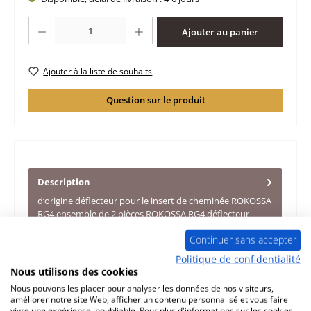
Quantité de produit : Entrez la quantité souhaitée ou utilisez les boutons po
Ajouter au panier
Ajouter à la liste de souhaits
Question sur le produit
Description
d‘origine déflecteur pour le insert de cheminée ROKOSSA
RG4 ensemble de 2 pièces ROKOSSA RG4 déflecteur
données clés: déf…
Plus
Continuer sans accepter
Caractéristiques
Politique de confidentialité
Nous utilisons des cookies
Informations sur la sécurité du produit
Nous pouvons les placer pour analyser les données de nos visiteurs,
améliorer notre site Web, afficher un contenu personnalisé et vous faire
vivre une expérience inoubliable. Pour plus d'informations sur les cookies