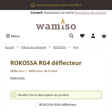
Passer au contenu principal
Livraison gratuite à partir de 449 €
Conseil:
Assistance via notre
formulaire de contact
.
Vous avez 0 articl
Menu
Accueil
Pièces de rechange
ROKOSSA
RG4
ROKOSSA RG4 déflecteur
déflecteur / déflecteur de fumée
ROKOSSA
Ignorer la galerie d'images
Veuillez lire la description du produit.