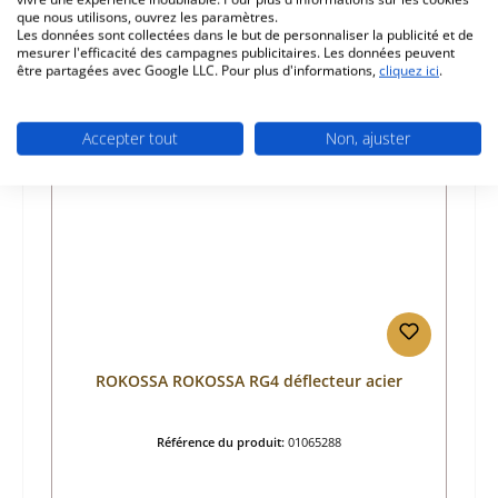
que nous utilisons, ouvrez les paramètres.
Les données sont collectées dans le but de personnaliser la publicité et de
mesurer l'efficacité des campagnes publicitaires. Les données peuvent
être partagées avec Google LLC. Pour plus d'informations,
cliquez ici
.
Ignorer la galerie de produits
Prod. similaires
Accepter tout
Non, ajuster
Seul 1 disponible
ROKOSSA ROKOSSA RG4 déflecteur acier
Référence du produit:
01065288