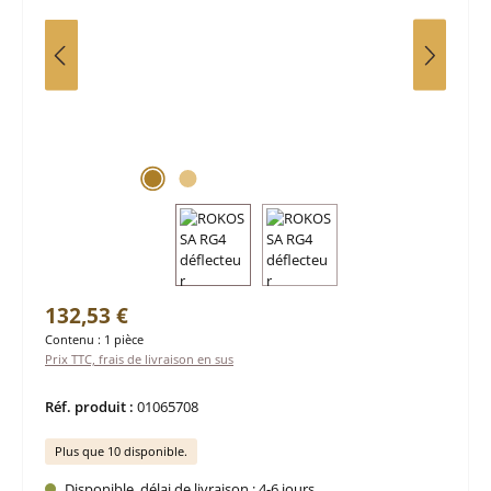
Prix régulier :
132,53 €
Contenu :
1 pièce
Prix TTC, frais de livraison en sus
Réf. produit :
01065708
Plus que 10 disponible.
Disponible, délai de livraison : 4-6 jours