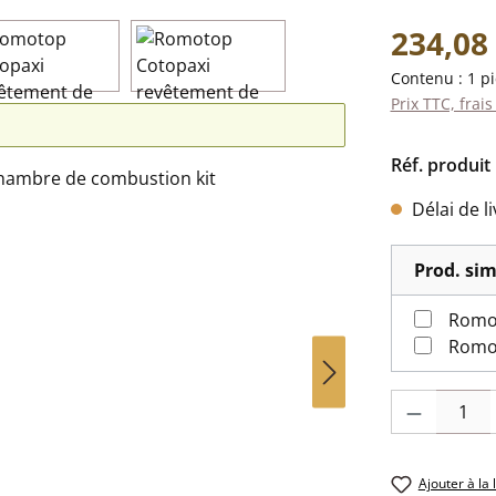
Prix régulier 
234,08
Contenu :
1 p
Prix TTC, frais
Réf. produit 
Délai de l
Prod. sim
Romot
Romot
Quantité de pr
Ajouter à la 