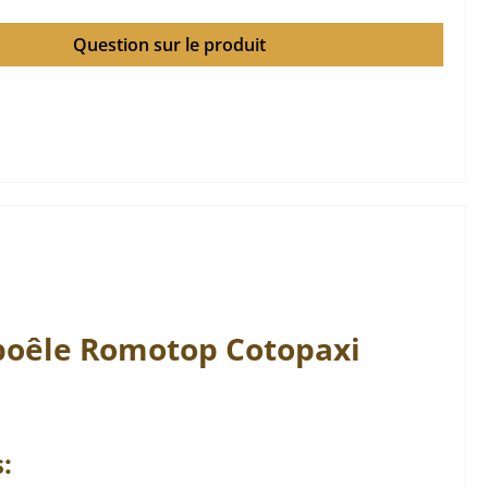
Question sur le produit
 poêle
Romotop
Cotopaxi
: