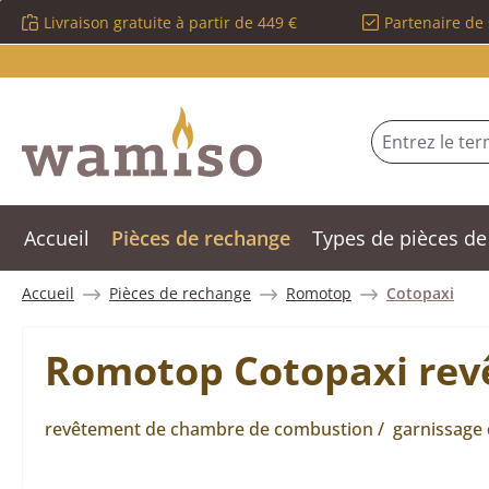
Livraison gratuite à partir de 449 €
Partenaire de 
sser au contenu principal
Passer à la recherche
Passer à la navigation principale
Accueil
Pièces de rechange
Types de pièces de
Accueil
Pièces de rechange
Romotop
Cotopaxi
Romotop Cotopaxi rev
revêtement de chambre de combustion / garnissage