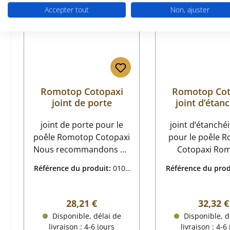
Accepter tout
Non, ajuster
Romotop Cotopaxi
Romotop Cot
joint de porte
joint d’étan
vitre
joint de porte pour le
joint d’étanchéi
poêle Romotop Cotopaxi
pour le poêle 
Nous recommandons un
Cotopaxi Romotop
adhésif pour
Cotopaxi jo
Référence du produit:
0106
Référence du prod
l'assemblage. Nous
d’étanchéité 
9178
9179
proposons également
données clés: joint de
des liants
vitre, cor
Prix régulier :
Prix rég
28,21 €
32,32 €
supplémentaires pour
d’étanchéité joi
Disponible, délai de
Disponible, d
éviter l'effilochage des
dimensions (la/
livraison : 4-6 jours
livraison : 4-6