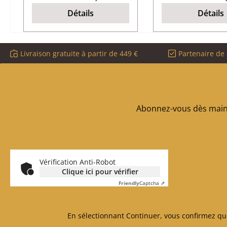
extrémités et un
x 2 mm longueu
Détails
Détails
manchon d'étanchéité
autocolla
pour une connexion
optimale des extrémités
Livraison gratuite à partir de 449 €
Partenaire de 
des cordons
d'étanchéité. Romotop
Cotopaxi joint de porte
données clés: paumelle,
cordon d’étanchéité joint
Abonnez-vous dès maint
tresse longueur 2,00 m
diamètre 12 mm
Vérification Anti-Robot
Clique ici pour vérifier
Friendly
Captcha ⇗
En sélectionnant Continuer, vous confirmez qu