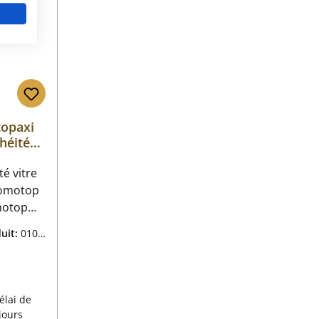
opaxi
chéité
té vitre
Romotop
int
uit:
0106
vitre
don
ulier :
nt plat
élai de
ha) 8 mm
 jours