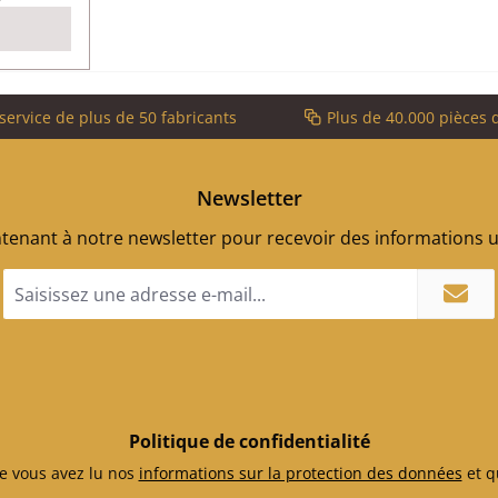
r 2,00 m
nt
service de plus de 50 fabricants
Plus de 40.000 pièces 
Newsletter
enant à notre newsletter pour recevoir des informations ut
Adresse
e-
mail
*
Politique de confidentialité
e vous avez lu nos
informations sur la protection des données
et q