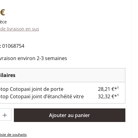
:
 €
ièce
 de livraison en sus
:
01068754
ivraison environ 2-3 semaines
ilaires
op Cotopaxi joint de porte
28,21 €*¹
op Cotopaxi joint d’étanchéité vitre
32,32 €*¹
oduit : Entrez la quantité souhaitée ou utilisez les boutons pour 
Ajouter au panier
liste de souhaits