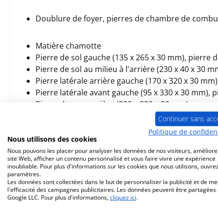
Doublure de foyer, pierres de chambre de combu
Matière chamotte
Pierre de sol gauche (135 x 265 x 30 mm), pierre d
Pierre de sol au milieu à l'arrière (230 x 40 x 30 m
Pierre latérale arrière gauche (170 x 320 x 30 mm),
Pierre latérale avant gauche (95 x 330 x 30 mm), p
Pierre du mur arrière (300 x 330 x 30 mm)
Déflexion du câble (560 x 120 x 30 mm)
Continuer sans acc
Politique de confident
Nous utilisons des cookies
Nous pouvons les placer pour analyser les données de nos visiteurs, améliore
site Web, afficher un contenu personnalisé et vous faire vivre une expérience
inoubliable. Pour plus d'informations sur les cookies que nous utilisons, ouvrez
Prod. similaires
paramètres.
Les données sont collectées dans le but de personnaliser la publicité et de m
l'efficacité des campagnes publicitaires. Les données peuvent être partagées
Ignorer la galerie de produits
Google LLC. Pour plus d'informations,
cliquez ici
.