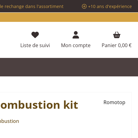
de rechange dans l'assortiment
+10 ans d'expérience
Vous avez 0 articles dans votre liste d
Liste de suivi
Mon compte
Panier
0,00 €
ombustion kit
Romotop
mbustion