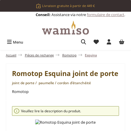
Passer au contenu principal
Livraison gratuite à partir de 449 €
Conseil:
Assistance via notre
formulaire de contact
.
Vous avez 0 articl
Menu
Accueil
Pièces de rechange
Romotop
Esquina
Romotop Esquina joint de porte
joint de porte / paumelle / cordon d’étanchéité
Romotop
Ignorer la galerie d'images
Veuillez lire la description du produit.