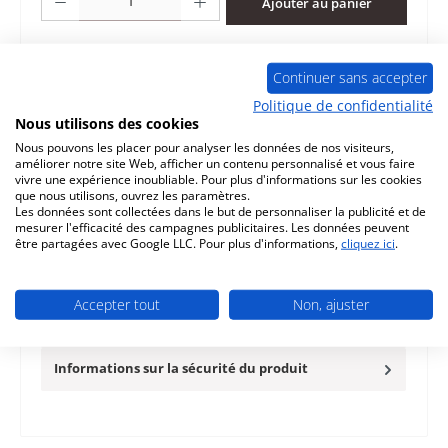
Ajouter au panier
Ajouter à la liste de souhaits
Continuer sans accepter
Question sur le produit
Politique de confidentialité
Nous utilisons des cookies
Nous pouvons les placer pour analyser les données de nos visiteurs,
améliorer notre site Web, afficher un contenu personnalisé et vous faire
vivre une expérience inoubliable. Pour plus d'informations sur les cookies
que nous utilisons, ouvrez les paramètres.
Les données sont collectées dans le but de personnaliser la publicité et de
Description
mesurer l'efficacité des campagnes publicitaires. Les données peuvent
être partagées avec Google LLC. Pour plus d'informations,
cliquez ici
.
joint de porte pour le poêle Romotop Esquina Nous
recommandons un adhésif pour l'assemblage. Nous
proposons également des…
Plus
Accepter tout
Non, ajuster
Caractéristiques
Informations sur la sécurité du produit