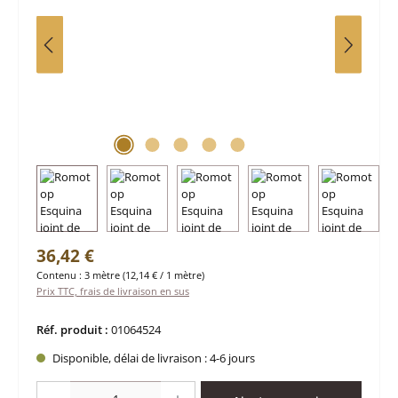
Prix régulier :
36,42 €
Contenu :
3 mètre
(12,14 € / 1 mètre)
Prix TTC, frais de livraison en sus
Réf. produit :
01064524
Disponible, délai de livraison : 4-6 jours
Quantité de produit : Entrez la quantité souhaitée ou utilisez les boutons po