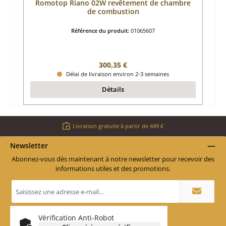
Romotop Riano 02W revêtement de chambre
de combustion
Référence du produit:
01065607
Prix régulier :
300,35 €
Délai de livraison environ 2-3 semaines
Détails
Livraison gratuite à partir de 449 €
Newsletter
Abonnez-vous dès maintenant à notre newsletter pour recevoir des
informations utiles et des promotions.
Adresse
e-
mail
*
Vérification Anti-Robot