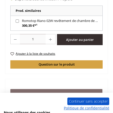
Prod. similaires
Romotop Riano 02W revêtement de chambre de combustion
300,35 €*¹
Quantité de produit : Entrez la quantité souhaitée ou utilisez les boutons po
Ajouter au panier
Ajouter à la liste de souhaits
Question sur le produit
Description
d‘origine pierre de plaque arrière droit milieu pour le
Continuer sans accepter
poêle Romotop Riano 02W Romotop Riano 02W pierre de
Politique de confidentialité
plaque arrière…
Plus
Nous utilisons des cookies