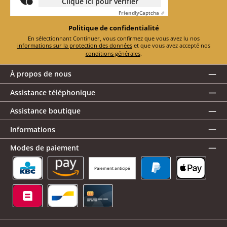
Clique ici pour vérifier
Friendly
Captcha ⇗
Politique de confidentialité
En sélectionnant Continuer, vous confirmez que vous avez lu nos
informations sur la protection des données
et que vous avez accepté nos
conditions générales
.
À propos de nous
Assistance téléphonique
Assistance boutique
Informations
Modes de paiement
Paiement anticipé
KBC/CBC Payment Button
Amazon Pay
PayPal
Apple Pay
Belfius
Bancontact
Carte de crédit