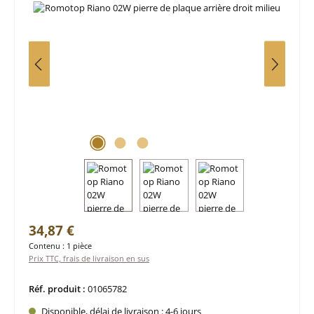
Prix régulier :
34,87 €
Contenu :
1 pièce
Prix TTC, frais de livraison en sus
Réf. produit :
01065782
Disponible, délai de livraison : 4-6 jours