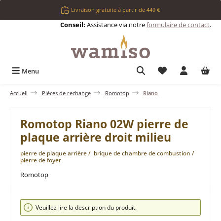
Passer au contenu principal
Livraison gratuite à partir de 449 €
Conseil:
Assistance via notre
formulaire de contact
.
Vous avez 0 articl
Menu
Accueil
Pièces de rechange
Romotop
Riano
Romotop Riano 02W pierre de
plaque arrière droit milieu
pierre de plaque arrière / brique de chambre de combustion /
pierre de foyer
Romotop
Ignorer la galerie d'images
Veuillez lire la description du produit.