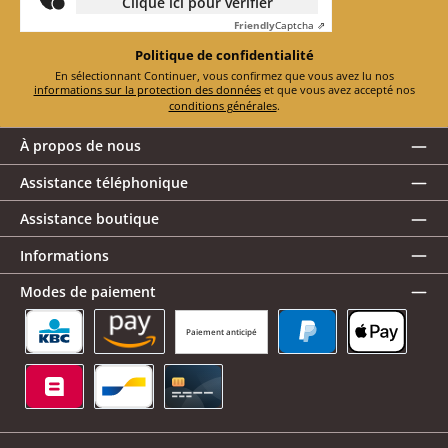
Clique ici pour vérifier
Friendly
Captcha ⇗
Politique de confidentialité
En sélectionnant Continuer, vous confirmez que vous avez lu nos
informations sur la protection des données
et que vous avez accepté nos
conditions générales
.
À propos de nous
Assistance téléphonique
Assistance boutique
Informations
Modes de paiement
Paiement anticipé
KBC/CBC Payment Button
Amazon Pay
PayPal
Apple Pay
Belfius
Bancontact
Carte de crédit