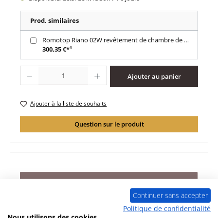
Prod. similaires
Romotop Riano 02W revêtement de chambre de combustion
300,35 €*¹
Quantité de produit : Entrez la quantité souhaitée ou utilisez les boutons po
Ajouter au panier
Ajouter à la liste de souhaits
Question sur le produit
Description
d‘origine pierre de plaque arrière milieu pour le poêle
Continuer sans accepter
Romotop Riano 02W Romotop Riano 02W pierre de
Politique de confidentialité
plaque arrière milieu…
Plus
Nous utilisons des cookies