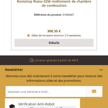
Romotop Riano 02W revêtement de chambre
de combustion
Référence du produit:
01065607
Prix régulier :
300,35 €
Délai de livraison environ 2-3 semaines
Détails
Livraison gratuite à partir de 449 €
Newsletter
Abonnez-vous dès maintenant à notre newsletter pour recevoir des
informations utiles et des promotions.
Adresse
e-
mail
*
Vérification Anti-Robot