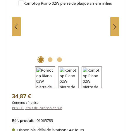
Prix régulier :
34,87 €
Contenu :
1 pièce
Prix TTC, frais de livraison en sus
Réf. produit :
01065783
Disponible, délai de livraison : 4-6 jours