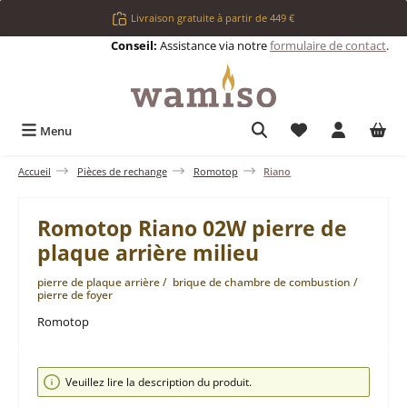
Passer au contenu principal
Livraison gratuite à partir de 449 €
Conseil:
Assistance via notre
formulaire de contact
.
Vous avez 0 articl
Menu
Accueil
Pièces de rechange
Romotop
Riano
Romotop Riano 02W pierre de
plaque arrière milieu
pierre de plaque arrière / brique de chambre de combustion /
pierre de foyer
Romotop
Ignorer la galerie d'images
Veuillez lire la description du produit.