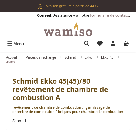
Passer au contenu principal
Livraison gratuite à partir de 449 €
Conseil:
Assistance via notre
formulaire de contact
.
Vous avez 0 articl
Menu
Accueil
Pièces de rechange
Schmid
Ekko
Ekko 45
45/80
Schmid Ekko 45(45)/80
revêtement de chambre de
combustion A
revêtement de chambre de combustion / garnissage de
chambre de combustion / briques pour chambre de combustion
Schmid