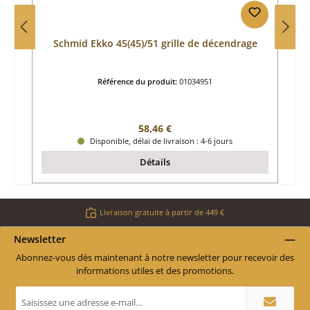
Schmid Ekko 45(45)/51 grille de décendrage
Référence du produit:
01034951
Prix régulier :
58,46 €
Disponible, délai de livraison : 4-6 jours
Détails
Livraison gratuite à partir de 449 €
Newsletter
Abonnez-vous dès maintenant à notre newsletter pour recevoir des
informations utiles et des promotions.
Adresse
e-