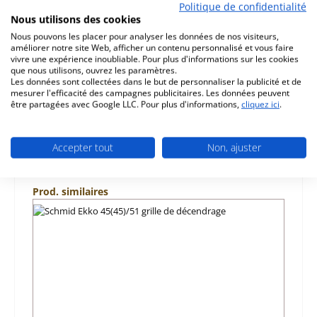
Politique de confidentialité
d‘origine revêtement de chambre de combustion A pour
Nous utilisons des cookies
le insert de cheminée Schmid Ekko 45(45)/80 Pour les
modèles avec un…
Plus
Nous pouvons les placer pour analyser les données de nos visiteurs,
améliorer notre site Web, afficher un contenu personnalisé et vous faire
vivre une expérience inoubliable. Pour plus d'informations sur les cookies
Caractéristiques
que nous utilisons, ouvrez les paramètres.
Les données sont collectées dans le but de personnaliser la publicité et de
mesurer l'efficacité des campagnes publicitaires. Les données peuvent
Informations sur la sécurité du produit
être partagées avec Google LLC. Pour plus d'informations,
cliquez ici
.
Accepter tout
Non, ajuster
Ignorer la galerie de produits
Prod. similaires