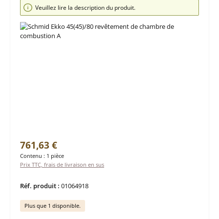
Ignorer la galerie d'images
Veuillez lire la description du produit.
Prix régulier :
761,63 €
Contenu :
1 pièce
Prix TTC, frais de livraison en sus
Réf. produit :
01064918
Plus que 1 disponible.