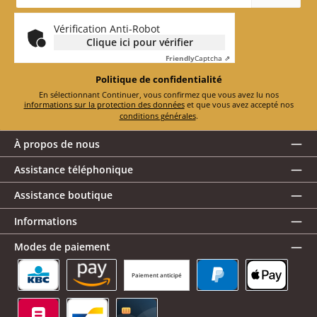
mail
*
Vérification Anti-Robot
Clique ici pour vérifier
Friendly
Captcha ⇗
Politique de confidentialité
En sélectionnant Continuer, vous confirmez que vous avez lu nos
informations sur la protection des données
et que vous avez accepté nos
conditions générales
.
À propos de nous
Assistance téléphonique
Assistance boutique
Informations
Modes de paiement
Paiement anticipé
KBC/CBC Payment Button
Amazon Pay
PayPal
Apple Pay