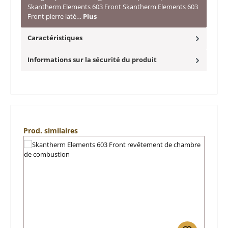
Skantherm Elements 603 Front Skantherm Elements 603
Front pierre laté…
Plus
Caractéristiques
Informations sur la sécurité du produit
Ignorer la galerie de produits
Prod. similaires