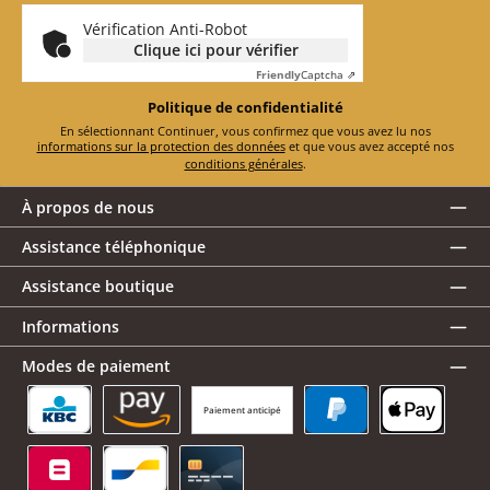
*
Vérification Anti-Robot
Clique ici pour vérifier
Friendly
Captcha ⇗
Politique de confidentialité
En sélectionnant Continuer, vous confirmez que vous avez lu nos
informations sur la protection des données
et que vous avez accepté nos
conditions générales
.
À propos de nous
Assistance téléphonique
Assistance boutique
Informations
Modes de paiement
Paiement anticipé
KBC/CBC Payment Button
Amazon Pay
PayPal
Apple Pay