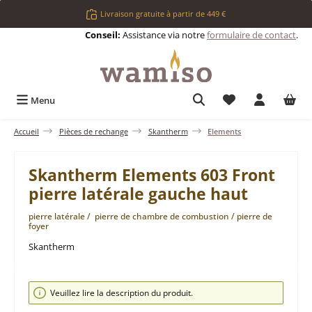
Passer au contenu principal
Livraison gratuite à partir de 449 €
Conseil:
Assistance via notre
formulaire de contact
.
Vous avez 0 articl
Menu
Accueil
Pièces de rechange
Skantherm
Elements
Skantherm Elements 603 Front
pierre latérale gauche haut
pierre latérale / pierre de chambre de combustion / pierre de
foyer
Skantherm
Ignorer la galerie d'images
Veuillez lire la description du produit.