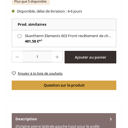
Plus que 5 disponible.
Disponible, délai de livraison : 4-6 jours
Prod. similaires
Skantherm Elements 603 Front revêtement de chambre de combustion
481,58 €*¹
Quantité de produit : Entrez la quantité souhaitée ou utilisez les boutons po
Ajouter au panier
Ajouter à la liste de souhaits
Question sur le produit
Description
d‘origine pierre latérale gauche haut pour le poêle