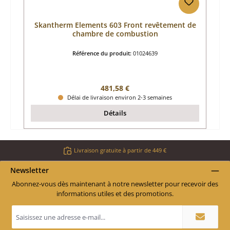
Skantherm Elements 603 Front revêtement de
chambre de combustion
Référence du produit:
01024639
Prix régulier :
481,58 €
Délai de livraison environ 2-3 semaines
Détails
Livraison gratuite à partir de 449 €
Newsletter
Abonnez-vous dès maintenant à notre newsletter pour recevoir des
informations utiles et des promotions.
Adresse
e-
mail