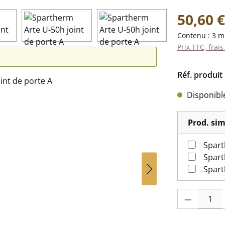
Prix régulier 
50,60 €
Contenu :
3 m
Prix TTC, frais
Réf. produit 
Disponible,
Prod. sim
Quantité de pr