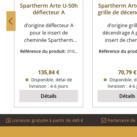
Spartherm Arte U-50h
Spartherm Art
déflecteur A
grille de déce
d‘origine déflecteur A
d‘origine gril
pour le insert de
décendrage A p
cheminée Spartherm
insert de che
Arte U-50h Convient aux
Spartherm Art
Référence du produit:
0100
Référence du prod
modèles jusqu'en
Convient aux m
9151
1157
07/2016 Spartherm Arte
partir de l'an
U-50h déflecteur
fabrication 1
Prix régulier :
Prix rég
135,84 €
70,79 €
données clés: déflecteur
Spartherm Art
Disponible, délai de
Disponible, d
de fumée dimensions
grille de déce
livraison : 4-6 jours
livraison : 4-6
(la/lo/ha) 280 mm x 250
données clés: grille de
Détails
Détails
mm x 30 mm matériau
foyer, grille di
vermiculite forme
(la/lo/ha) 220 
rectangulaire
mm x 10 mm ma
Livraison gratuite à partir de 449 €
Partenaire de 
fonte Klapp