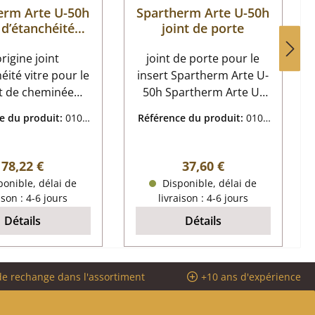
erm Arte U-50h
Spartherm Arte U-50h
 d’étanchéité
joint de porte
vitre
origine joint
joint de porte pour le
éité vitre pour le
insert Spartherm Arte U-
rt de cheminée
50h Spartherm Arte U-
erm Arte U-50h
50h joint de porte
e du produit:
0103
Référence du produit:
0104
erm Arte U-50h
données clés: paumelle,
9860
3472
’étanchéité vitre
cordon d’étanchéité joint
és: joint de
plat dimensions (la/ha)
Prix régulier :
Prix régulier :
78,22 €
37,60 €
tre, cordon
18 mm x 8 mm longueur
onible, délai de
Disponible, délai de
chéité joint plat
4,00 m
ison : 4-6 jours
livraison : 4-6 jours
gueur 3,00 m
Détails
Détails
utocollant
rmorésistant
de rechange dans l'assortiment
+10 ans d'expérience