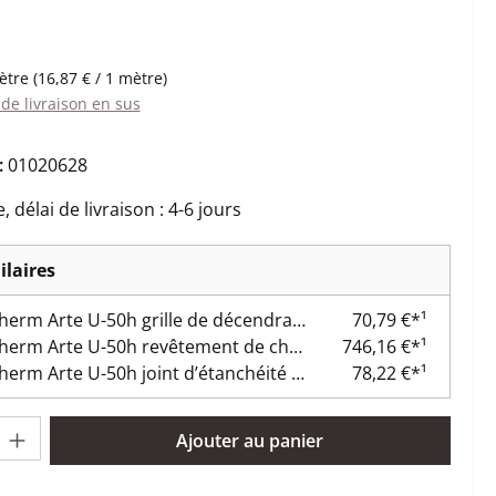
:
ètre
(16,87 € / 1 mètre)
 de livraison en sus
:
01020628
 délai de livraison : 4-6 jours
ilaires
Spartherm Arte U-50h grille de décendrage A
70,79 €*¹
Spartherm Arte U-50h revêtement de chambre de combustion A
746,16 €*¹
Spartherm Arte U-50h joint d’étanchéité vitre
78,22 €*¹
oduit : Entrez la quantité souhaitée ou utilisez les boutons pour 
Ajouter au panier