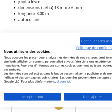
joint à lèvre
dimensions (la/ha) 18 mm x 6 mm
longueur 3,00 m
autocollant
Continuer sans acc
Prod. similaires
Politique de confident
Nous utilisons des cookies
Nous pouvons les placer pour analyser les données de nos visiteurs, améliore
Ignorer la galerie de produits
site Web, afficher un contenu personnalisé et vous faire vivre une expérience
inoubliable. Pour plus d'informations sur les cookies que nous utilisons, ouvrez
Seul 2 disponible
paramètres.
Les données sont collectées dans le but de personnaliser la publicité et de m
l'efficacité des campagnes publicitaires. Les données peuvent être partagées
Google LLC. Pour plus d'informations,
cliquez ici
.
Accepter tout
Non, ajuster