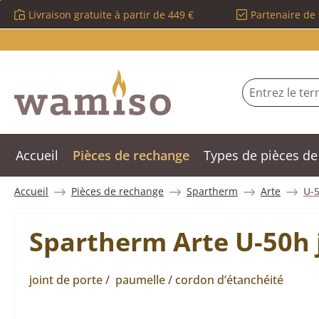
Livraison gratuite à partir de 449 €
Partenaire de 
sser au contenu principal
Passer à la recherche
Passer à la navigation principale
Accueil
Pièces de rechange
Types de pièces de
Accueil
Pièces de rechange
Spartherm
Arte
U-
Spartherm Arte U-50h j
joint de porte / paumelle / cordon d’étanchéité