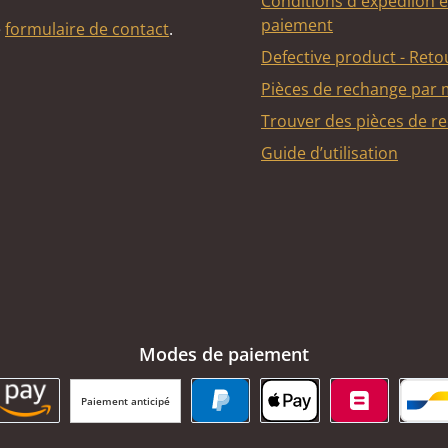
Conditions d'expédiion e
paiement
e
formulaire de contact
.
Defective product - Reto
Pièces de rechange par
Trouver des pièces de r
Guide d’utilisation
Modes de paiement
Paiement anticipé
BC Payment Button
Amazon Pay
PayPal
Apple Pay
Belfius
Ba