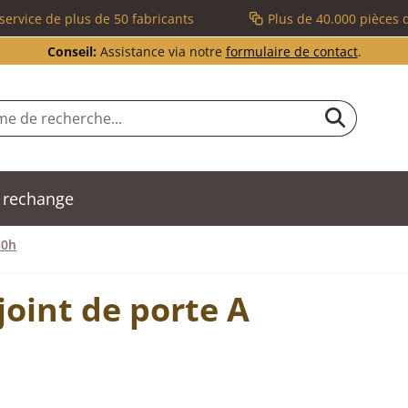
service de plus de 50 fabricants
Plus de 40.000 pièces 
Conseil:
Assistance via notre
formulaire de contact
.
 rechange
50h
oint de porte A