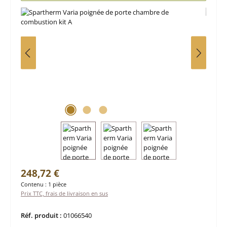
Prix régulier :
248,72 €
Contenu :
1 pièce
Prix TTC, frais de livraison en sus
Réf. produit :
01066540