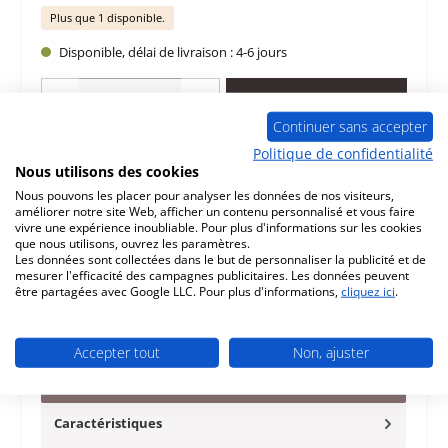
Plus que 1 disponible.
Disponible, délai de livraison : 4-6 jours
Quantité de produit : Entrez la quantité souhaitée ou utilisez les boutons po
Ajouter au panier
Continuer sans accepter
Politique de confidentialité
Ajouter à la liste de souhaits
Nous utilisons des cookies
Nous pouvons les placer pour analyser les données de nos visiteurs,
Question sur le produit
améliorer notre site Web, afficher un contenu personnalisé et vous faire
vivre une expérience inoubliable. Pour plus d'informations sur les cookies
que nous utilisons, ouvrez les paramètres.
Les données sont collectées dans le but de personnaliser la publicité et de
mesurer l'efficacité des campagnes publicitaires. Les données peuvent
être partagées avec Google LLC. Pour plus d'informations,
cliquez ici
.
Description
d‘origine poignée de porte pour chambre de combustion
Accepter tout
Non, ajuster
kit A pour le insert de cheminée Spartherm Varia
Convient aux modèle…
Plus
Caractéristiques