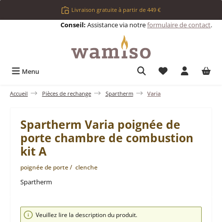
Passer au contenu principal
Livraison gratuite à partir de 449 €
Conseil:
Assistance via notre
formulaire de contact
.
Vous avez 0 articl
Menu
Accueil
Pièces de rechange
Spartherm
Varia
Spartherm Varia poignée de
porte chambre de combustion
kit A
poignée de porte / clenche
Spartherm
Ignorer la galerie d'images
Veuillez lire la description du produit.