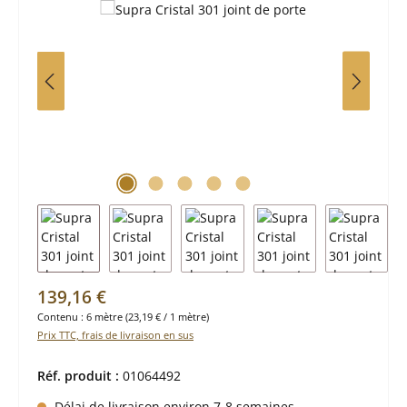
Prix régulier :
139,16 €
Contenu :
6 mètre
(23,19 € / 1 mètre)
Prix TTC, frais de livraison en sus
Réf. produit :
01064492
Délai de livraison environ 7-8 semaines