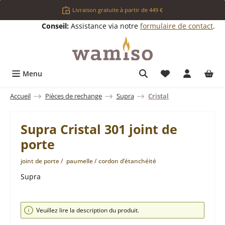
Passer au contenu principal
Livraison gratuite à partir de 449 €
Conseil:
Assistance via notre
formulaire de contact
.
Vous avez 0 arti
Menu
Accueil
Pièces de rechange
Supra
Cristal
Supra Cristal 301 joint de
porte
joint de porte / paumelle / cordon d’étanchéité
Supra
Ignorer la galerie d'images
Veuillez lire la description du produit.