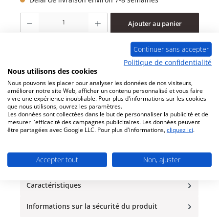
Quantité de produit : Entrez la quantité souhaitée ou utilisez les boutons po
Ajouter au panier
Continuer sans accepter
Ajouter à la liste de souhaits
Politique de confidentialité
Nous utilisons des cookies
Question sur le produit
Nous pouvons les placer pour analyser les données de nos visiteurs,
améliorer notre site Web, afficher un contenu personnalisé et vous faire
vivre une expérience inoubliable. Pour plus d'informations sur les cookies
que nous utilisons, ouvrez les paramètres.
Les données sont collectées dans le but de personnaliser la publicité et de
mesurer l'efficacité des campagnes publicitaires. Les données peuvent
être partagées avec Google LLC. Pour plus d'informations,
cliquez ici
.
Description
d‘origine joint de porte pour le insert de cheminée
Supra Cristal 301 Supra Cristal 301 joint de porte
Accepter tout
Non, ajuster
données clés: paum…
Plus
Caractéristiques
Informations sur la sécurité du produit