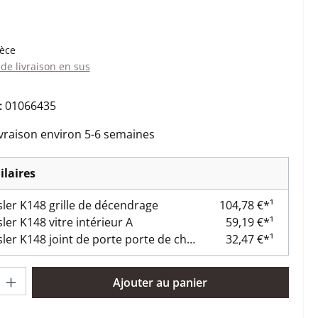
:
ièce
 de livraison en sus
:
01066435
ivraison environ 5-6 semaines
ilaires
er K148 grille de décendrage
104,78 €*¹
er K148 vitre intérieur A
59,19 €*¹
Wamsler K148 joint de porte porte de chambre de combustion
32,47 €*¹
oduit : Entrez la quantité souhaitée ou utilisez les boutons pour 
Ajouter au panier