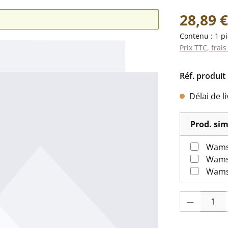
Prix régulier 
28,89 €
Contenu :
1 p
Prix TTC, frais
Réf. produit 
Délai de l
Prod. sim
Wamsl
Wamsl
Quantité de pr