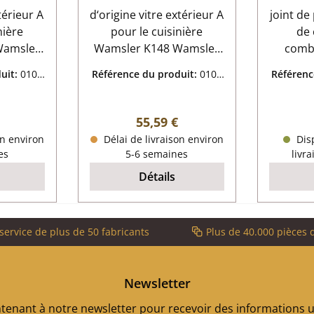
térieur A
d‘origine vitre extérieur A
joint de
c
nière
pour le cuisinière
de
Wamsler K148 Wamsler
combu
érieur
K148 vitre extérieur
cuisini
uit:
0100
Référence du produit:
0100
Référenc
és:
données clés:
Un
4012
ique
vitrocéramique
néc
o/ha) 278
dimensions (la/lo/ha) 394
l'asse
ulier :
Prix régulier :
55,59 €
x 4 mm
mm x 278 mm x 4 mm
appli
on environ
Délai de livraison environ
Disp
avec un
thermorésistant
sélective. Wamsler
es
5-6 semaines
livra
le
joint de
Détails
de
combu
clés: paumelle, cordon
service de plus de 50 fabricants
Plus de 40.000 pièces 
d’étanch
lon
diamèt
Newsletter
35 sur
enant à notre newsletter pour recevoir des informations ut