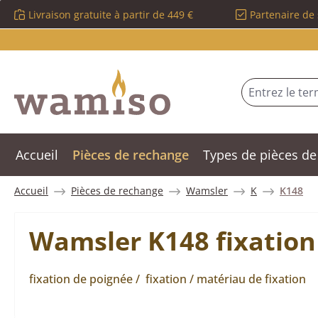
Livraison gratuite à partir de 449 €
Partenaire de 
sser au contenu principal
Passer à la recherche
Passer à la navigation principale
Accueil
Pièces de rechange
Types de pièces de
Accueil
Pièces de rechange
Wamsler
K
K148
Wamsler K148 fixation
fixation de poignée / fixation / matériau de fixation