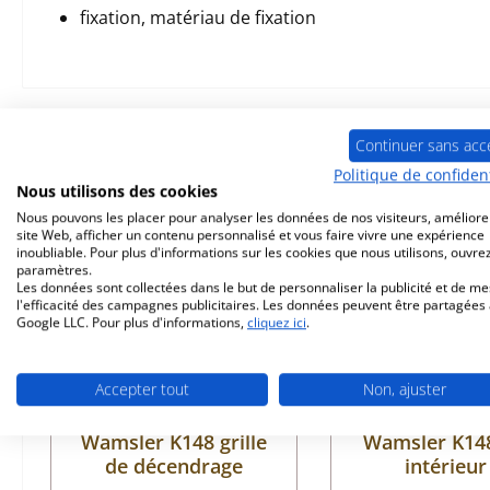
fixation, matériau de fixation
Prod. similaires
Continuer sans acc
Politique de confident
Nous utilisons des cookies
Ignorer la galerie de produits
Nous pouvons les placer pour analyser les données de nos visiteurs, améliore
Seul 6 disponible
site Web, afficher un contenu personnalisé et vous faire vivre une expérience
inoubliable. Pour plus d'informations sur les cookies que nous utilisons, ouvrez
paramètres.
Les données sont collectées dans le but de personnaliser la publicité et de m
l'efficacité des campagnes publicitaires. Les données peuvent être partagées
Google LLC. Pour plus d'informations,
cliquez ici
.
Accepter tout
Non, ajuster
Wamsler K148 grille
Wamsler K148
de décendrage
intérieur