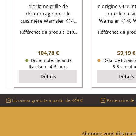
d‘origine grille de
d‘origine vitre in
décendrage pour le
pour le cuisi
cuisinière Wamsler K148
Wamsler K148 Wamsler
Wamsler K148 grille de
K148 vitre int
Référence du produit:
0100
Référence du prod
décendrage données
données cl
3044
3841
clés: grille de foyer, grille
vitrocéram
dimensions (la/lo/ha) 165
dimensions (la/l
Prix régulier :
Prix rég
104,78 €
59,19 €
mm x 382 mm x 15/30
mm x 394 mm 
Disponible, délai de
Délai de livrais
mm matériau fonte
matériau verre 
livraison : 4-6 jours
5-6 semain
forage trip
Détails
Détails
Livraison gratuite à partir de 449 €
Partenaire de 
Abonnez-vous dès maint