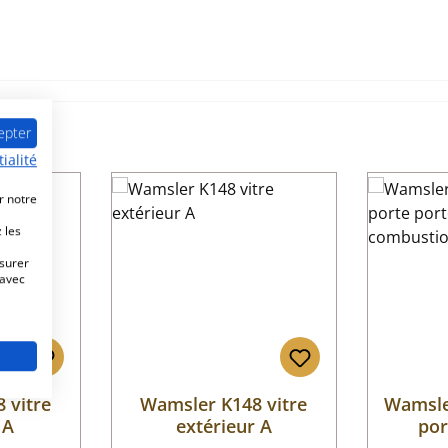
epter
ialité
r notre
 les
esurer
 avec
 vitre
Wamsler K148 vitre
Wamsle
 A
extérieur A
por
c