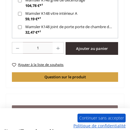
104,78 €*¹
Wamsler K148 vitre intérieur A
59,19 €*¹
Wamsler K148 joint de porte porte de chambre de combustion
32,47 €*¹
Quantité de produit : Entrez la quantité souhaitée ou utilisez les boutons po
Ajouter au panier
Ajouter à la liste de souhaits
Question sur le produit
Description
Continuer sans accepter
d‘origine plaque pour porte de chambre de combustion
pour le cuisinière Wamsler K148 Wamsler K148 plaque
Politique de confidentialité
pour porte de cham…
Plus