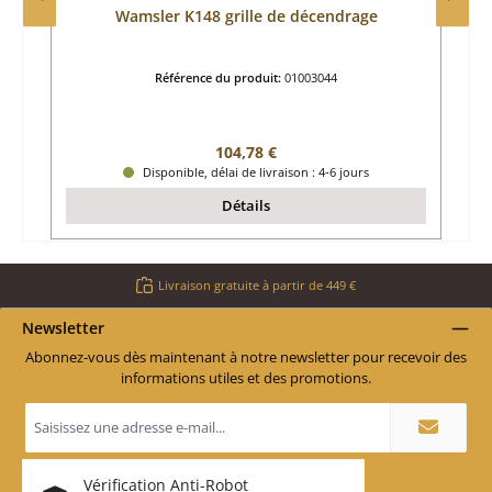
Wamsler K148 grille de décendrage
Référence du produit:
01003044
Prix régulier :
104,78 €
Disponible, délai de livraison : 4-6 jours
Détails
Livraison gratuite à partir de 449 €
Newsletter
Abonnez-vous dès maintenant à notre newsletter pour recevoir des
informations utiles et des promotions.
Adresse
e-
mail
*
Vérification Anti-Robot