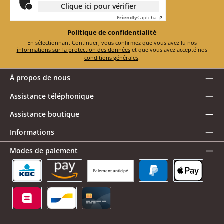
Clique ici pour vérifier
Friendly
Captcha ⇗
Politique de confidentialité
En sélectionnant Continuer, vous confirmez que vous avez lu nos
informations sur la protection des données
et que vous avez accepté nos
conditions générales
.
À propos de nous
Assistance téléphonique
Assistance boutique
Informations
Modes de paiement
Paiement anticipé
KBC/CBC Payment Button
Amazon Pay
PayPal
Apple Pay
Belfius
Bancontact
Carte de crédit