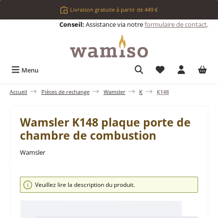
Passer au contenu principal
Livraison gratuite à partir de 449 €
Conseil:
Assistance via notre
formulaire de contact
.
Vous avez 0 articl
Menu
Accueil
Pièces de rechange
Wamsler
K
K148
Wamsler K148 plaque porte de
chambre de combustion
Wamsler
Ignorer la galerie d'images
Veuillez lire la description du produit.