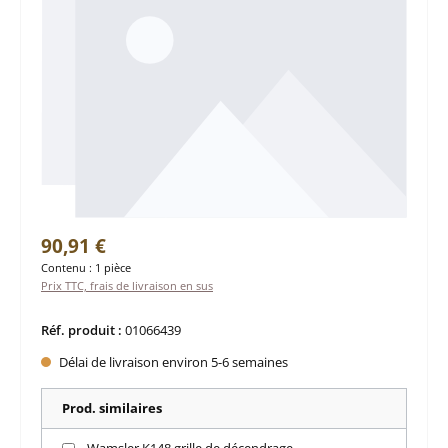
Prix régulier :
90,91 €
Contenu :
1 pièce
Prix TTC, frais de livraison en sus
Réf. produit :
01066439
Délai de livraison environ 5-6 semaines
Prod. similaires
Wamsler K148 grille de décendrage