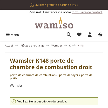
Passer au contenu principal
Livraison gratuite à partir de 449 €
Conseil:
Assistance via notre
formulaire de contact
.
Vous avez 0 articl
Menu
Accueil
Pièces de rechange
Wamsler
K
K148
Wamsler K148 porte de
chambre de combustion droit
porte de chambre de combustion / porte de foyer / porte de
poêle
Wamsler
Ignorer la galerie d'images
Veuillez lire la description du produit.