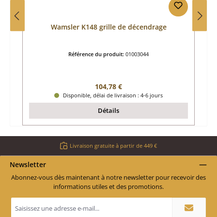
Wamsler K148 grille de décendrage
Référence du produit:
01003044
Prix régulier :
104,78 €
Disponible, délai de livraison : 4-6 jours
Détails
Livraison gratuite à partir de 449 €
Newsletter
Abonnez-vous dès maintenant à notre newsletter pour recevoir des
informations utiles et des promotions.
Adresse
e-
mail