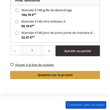
Prod. similaires
Wamsler K148 grille de décendrage
104,78 €*¹
Wamsler K148 vitre intérieur A
59,19 €*¹
Wamsler K148 joint de porte porte de chambre de combustion
32,47 €*¹
Quantité de produit : Entrez la quantité souhaitée ou utilisez les boutons po
Ajouter au panier
Ajouter à la liste de souhaits
Question sur le produit
Description
Continuer sans accepter