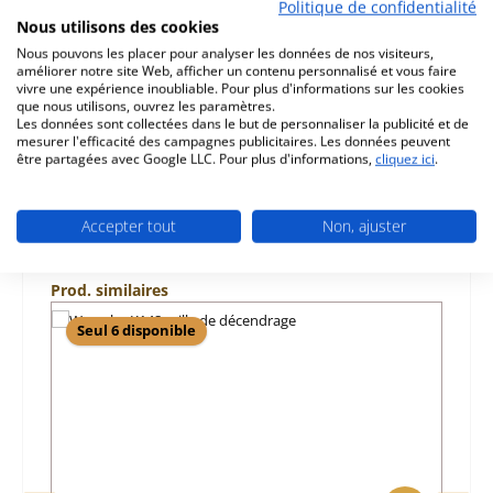
d‘origine porte de chambre de combustion droit pour le
Politique de confidentialité
cuisinière Wamsler K148 Wamsler K148 porte de chambre
Nous utilisons des cookies
de combustion…
Plus
Nous pouvons les placer pour analyser les données de nos visiteurs,
améliorer notre site Web, afficher un contenu personnalisé et vous faire
vivre une expérience inoubliable. Pour plus d'informations sur les cookies
Caractéristiques
que nous utilisons, ouvrez les paramètres.
Les données sont collectées dans le but de personnaliser la publicité et de
Informations sur la sécurité du produit
mesurer l'efficacité des campagnes publicitaires. Les données peuvent
être partagées avec Google LLC. Pour plus d'informations,
cliquez ici
.
Accepter tout
Non, ajuster
Ignorer la galerie de produits
Prod. similaires
Seul 6 disponible