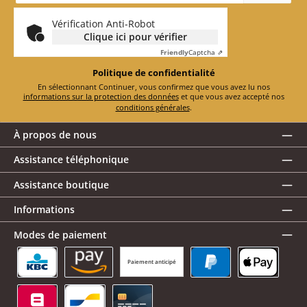
*
Vérification Anti-Robot
Clique ici pour vérifier
Friendly
Captcha ⇗
Politique de confidentialité
En sélectionnant Continuer, vous confirmez que vous avez lu nos
informations sur la protection des données
et que vous avez accepté nos
conditions générales
.
À propos de nous
Assistance téléphonique
Assistance boutique
Informations
Modes de paiement
Paiement anticipé
KBC/CBC Payment Button
Amazon Pay
PayPal
Apple Pay