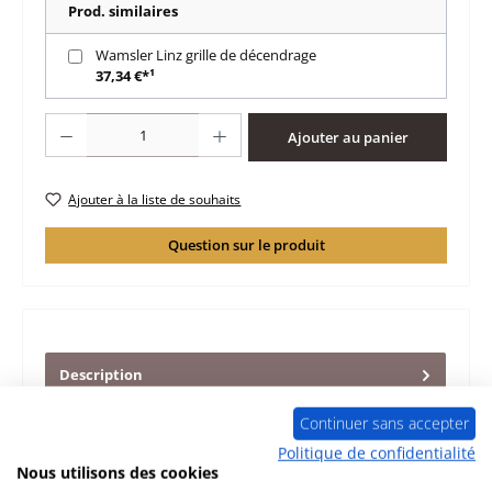
Prod. similaires
Wamsler Linz grille de décendrage
37,34 €*¹
Quantité de produit : Entrez la quantité souhaitée ou utilisez les boutons po
Ajouter au panier
Ajouter à la liste de souhaits
Question sur le produit
Description
d‘origine revêtement de chambre de combustion pour le
Continuer sans accepter
poêle Wamsler Linz ensemble de 5 pièces Wamsler Linz
revêtement de ch…
Plus
Politique de confidentialité
Nous utilisons des cookies
Caractéristiques