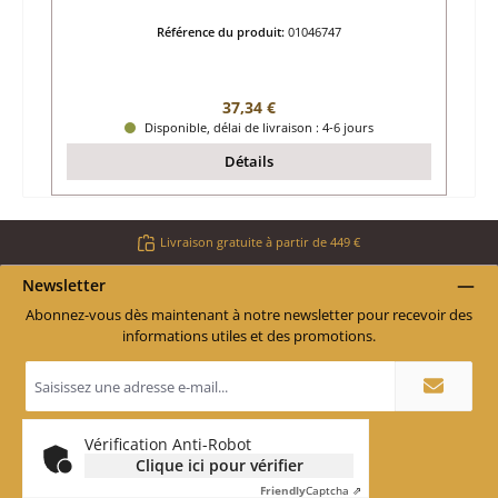
Référence du produit:
01046747
Prix régulier :
37,34 €
Disponible, délai de livraison : 4-6 jours
Détails
Livraison gratuite à partir de 449 €
Newsletter
Abonnez-vous dès maintenant à notre newsletter pour recevoir des
informations utiles et des promotions.
Adresse
e-
mail
*
Vérification Anti-Robot
Clique ici pour vérifier
Friendly
Captcha ⇗