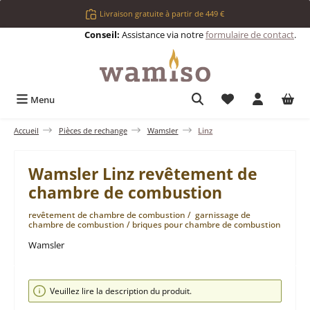
Passer au contenu principal
Livraison gratuite à partir de 449 €
Conseil:
Assistance via notre
formulaire de contact
.
Vous avez 0 articl
Menu
Accueil
Pièces de rechange
Wamsler
Linz
Wamsler Linz revêtement de
chambre de combustion
revêtement de chambre de combustion / garnissage de
chambre de combustion / briques pour chambre de combustion
Wamsler
Ignorer la galerie d'images
Veuillez lire la description du produit.