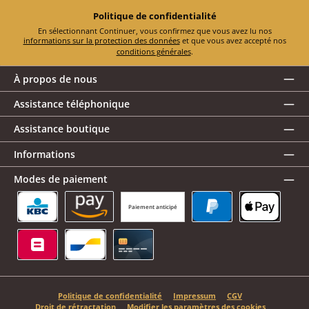
Politique de confidentialité
En sélectionnant Continuer, vous confirmez que vous avez lu nos
informations sur la protection des données
et que vous avez accepté nos
conditions générales
.
À propos de nous
Assistance téléphonique
Assistance boutique
Informations
Modes de paiement
Paiement anticipé
KBC/CBC Payment Button
Amazon Pay
PayPal
Apple Pay
Belfius
Bancontact
Carte de crédit
Politique de confidentialité
Impressum
CGV
Droit de rétractation
Modifier les paramètres des cookies