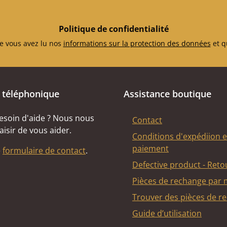
Politique de confidentialité
e vous avez lu nos
informations sur la protection des données
et q
 téléphonique
Assistance boutique
esoin d'aide ? Nous nous
Contact
aisir de vous aider.
Conditions d'expédiion e
paiement
e
formulaire de contact
.
Defective product - Reto
Pièces de rechange par
Trouver des pièces de r
Guide d’utilisation