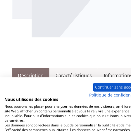
Description
Caractéristiques
Informations
Continuer sans acc
d‘origine
habillage latéral
ha
Politique de confident
Nous utilisons des cookies
Pour cet article, la structure et la couleur peuvent
Nous pouvons les placer pour analyser les données de nos visiteurs, améliore
site Web, afficher un contenu personnalisé et vous faire vivre une expérience
n'est pas possible d'annuler une commande ou de f
inoubliable. Pour plus d'informations sur les cookies que nous utilisons, ouvrez
paramètres.
Les données sont collectées dans le but de personnaliser la publicité et de m
l'efficacité des campagnes publicitaires. Les données peuvent être partagées