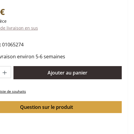
:
 €
ièce
 de livraison en sus
:
01065274
ivraison environ 5-6 semaines
oduit : Entrez la quantité souhaitée ou utilisez les boutons pour 
Ajouter au panier
liste de souhaits
Question sur le produit