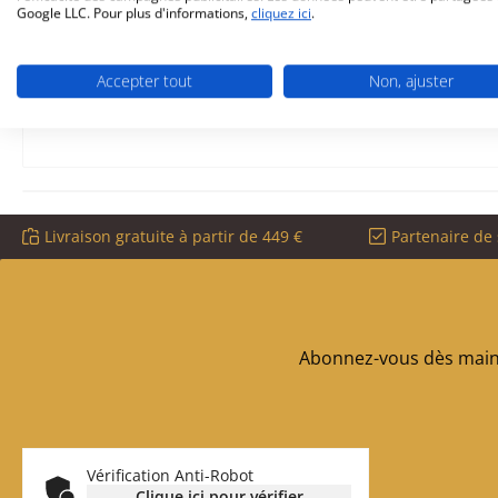
Wamsler
Modulo
70/150
habillage
Google LLC. Pour plus d'informations,
cliquez ici
.
plaque latérale, habillage
Accepter tout
Non, ajuster
couleur blanc
Livraison gratuite à partir de 449 €
Partenaire de 
Abonnez-vous dès maint
Vérification Anti-Robot
Clique ici pour vérifier