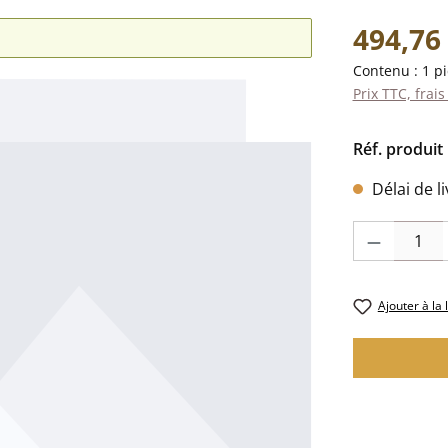
Prix régulier 
494,76
Contenu :
1 p
Prix TTC, frais
Réf. produit 
Délai de l
Quantité de pr
Ajouter à la 