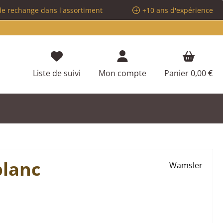
de rechange dans l'assortiment
+10 ans d'expérience
Vous avez 0 articles dans votre liste d
Liste de suivi
Mon compte
Panier
0,00 €
blanc
Wamsler