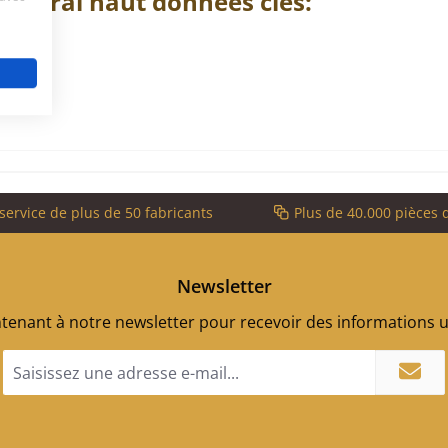
 latéral
haut
données clés:
service de plus de 50 fabricants
Plus de 40.000 pièces 
Newsletter
enant à notre newsletter pour recevoir des informations ut
Adresse
e-
mail
*