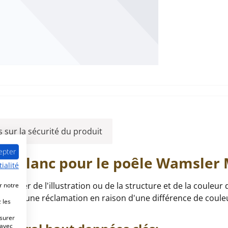
 sur la sécurité du produit
epter
ut
blanc pour le poêle
Wamsler
ialité
 différer de l'illustration ou de la structure et de la couleur 
r notre
aire une réclamation en raison d'une différence de couleur
 les
esurer
 avec