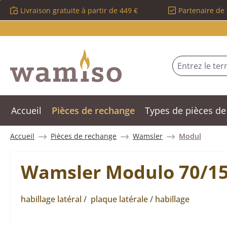
Livraison gratuite à partir de 449 €
Partenaire de 
sser au contenu principal
Passer à la recherche
Passer à la navigation principale
Accueil
Pièces de rechange
Types de pièces de
Accueil
Pièces de rechange
Wamsler
Modul
Wamsler Modulo 70/150
habillage latéral / plaque latérale / habillage