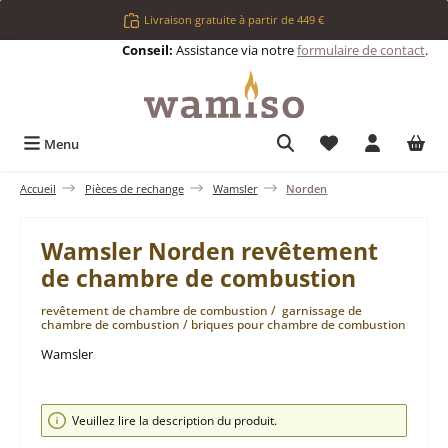
Passer au contenu principal
Livraison gratuite à partir de 449 €
Conseil:
Assistance via notre
formulaire de contact
.
Vous avez 0 articl
Menu
Accueil
Pièces de rechange
Wamsler
Norden
Wamsler Norden revêtement
de chambre de combustion
revêtement de chambre de combustion / garnissage de
chambre de combustion / briques pour chambre de combustion
Wamsler
Ignorer la galerie d'images
Veuillez lire la description du produit.