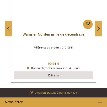
Wamsler Norden grille de décendrage
Référence du produit:
01010541
Prix régulier :
90,91 €
Disponible, délai de livraison : 4-6 jours
Détails
Livraison gratuite à partir de 449 €
Newsletter