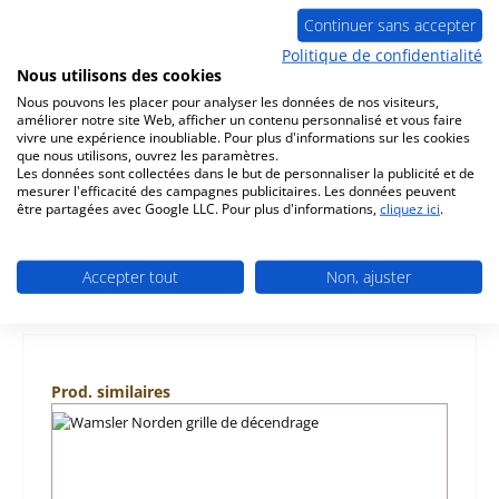
Continuer sans accepter
Politique de confidentialité
Description
Nous utilisons des cookies
d‘origine revêtement de chambre de combustion pour le
Nous pouvons les placer pour analyser les données de nos visiteurs,
améliorer notre site Web, afficher un contenu personnalisé et vous faire
poêle Wamsler Norden KF 198 type 19882, type 19872
vivre une expérience inoubliable. Pour plus d'informations sur les cookies
ensemble de 6 pièce…
Plus
que nous utilisons, ouvrez les paramètres.
Les données sont collectées dans le but de personnaliser la publicité et de
Caractéristiques
mesurer l'efficacité des campagnes publicitaires. Les données peuvent
être partagées avec Google LLC. Pour plus d'informations,
cliquez ici
.
Informations sur la sécurité du produit
Accepter tout
Non, ajuster
Ignorer la galerie de produits
Prod. similaires