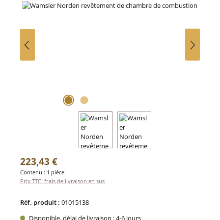
Prix régulier :
223,43 €
Contenu :
1 pièce
Prix TTC, frais de livraison en sus
Réf. produit :
01015138
Disponible, délai de livraison : 4-6 jours