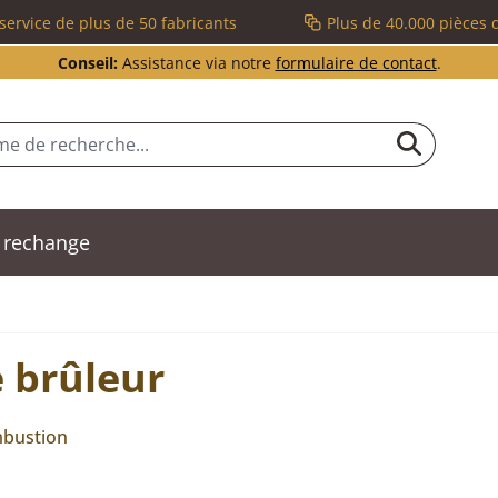
service de plus de 50 fabricants
Plus de 40.000 pièces 
Conseil:
Assistance via notre
formulaire de contact
.
 rechange
 brûleur
mbustion