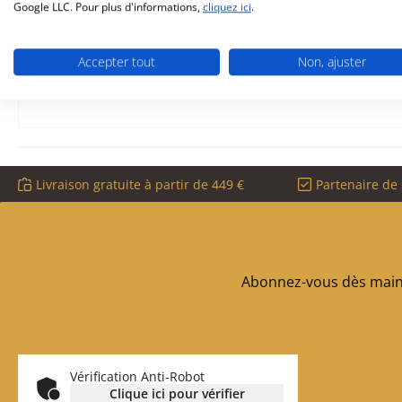
dimensions (la/lo) 78 mm x 140 mm
Google LLC. Pour plus d'informations,
cliquez ici
.
matériau fonte
peint
Accepter tout
Non, ajuster
repère 41 sur la vue éclatée
Livraison gratuite à partir de 449 €
Partenaire de 
Abonnez-vous dès maint
Vérification Anti-Robot
Clique ici pour vérifier