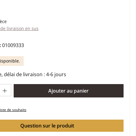
:
ièce
 de livraison en sus
:
01009333
isponible.
 délai de livraison : 4-6 jours
oduit : Entrez la quantité souhaitée ou utilisez les boutons pour 
Ajouter au panier
liste de souhaits
Question sur le produit