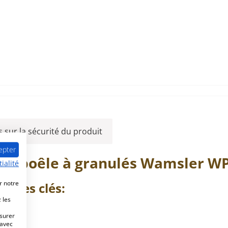
 sur la sécurité du produit
epter
le poêle à granulés
Wamsler
W
ialité
r notre
nnées clés:
 les
esurer
 avec