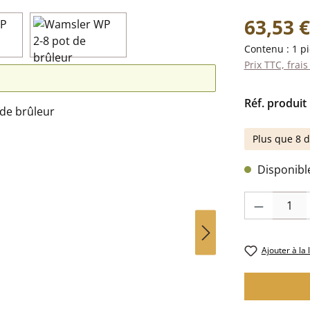
Prix régulier 
63,53 €
Contenu :
1 p
Prix TTC, frais
Réf. produit 
Plus que 8 d
Disponible,
Quantité de pr
Ajouter à la 