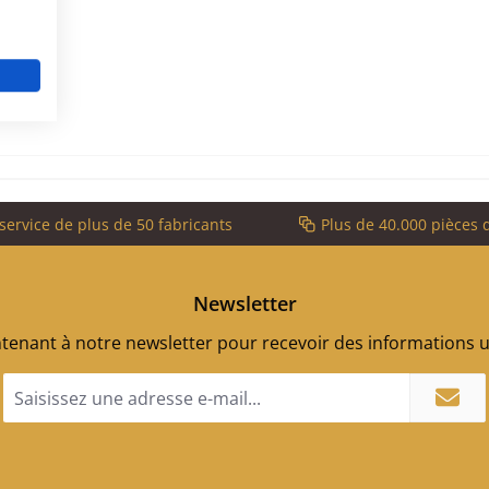
service de plus de 50 fabricants
Plus de 40.000 pièces 
Newsletter
enant à notre newsletter pour recevoir des informations ut
Adresse
e-
mail
*