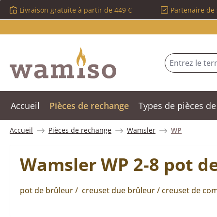
Livraison gratuite à partir de 449 €
Partenaire de 
sser au contenu principal
Passer à la recherche
Passer à la navigation principale
Accueil
Pièces de rechange
Types de pièces de
Accueil
Pièces de rechange
Wamsler
WP
Wamsler WP 2-8 pot de
pot de brûleur / creuset due brûleur / creuset de co