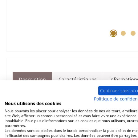
Description
Caractéristiques
Informations
Continuer sans acc
d‘origine
pot de brûleur
pour 
Politique de confident
Nous utilisons des cookies
Nous pouvons les placer pour analyser les données de nos visiteurs, améliore
Wamsler
WP
2-8
pot de brûleur
do
site Web, afficher un contenu personnalisé et vous faire vivre une expérience
inoubliable. Pour plus d'informations sur les cookies que nous utilisons, ouvrez
paramètres.
Les données sont collectées dans le but de personnaliser la publicité et de m
creuset due brûleur, creuset de combustion
l'efficacité des campagnes publicitaires. Les données peuvent être partagées