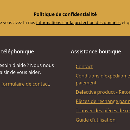
Politique de confidentialité
e vous avez lu nos
informations sur la protection des données
et q
 téléphonique
Assistance boutique
esoin d'aide ? Nous nous
Contact
aisir de vous aider.
Conditions d'expédiion e
paiement
e
formulaire de contact
.
Defective product - Reto
Pièces de rechange par
Trouver des pièces de r
Guide d’utilisation