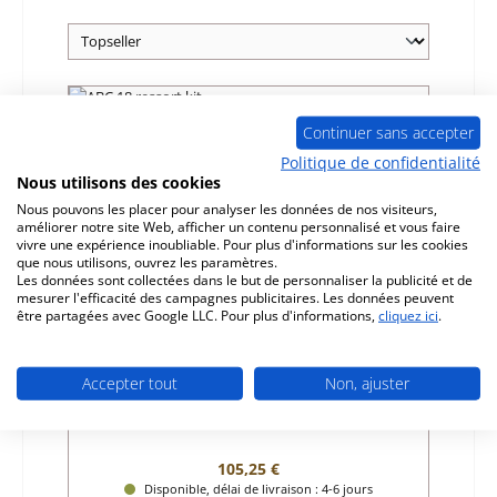
Seul 7 disponible
Continuer sans accepter
Politique de confidentialité
Nous utilisons des cookies
Nous pouvons les placer pour analyser les données de nos visiteurs,
améliorer notre site Web, afficher un contenu personnalisé et vous faire
vivre une expérience inoubliable. Pour plus d'informations sur les cookies
que nous utilisons, ouvrez les paramètres.
Les données sont collectées dans le but de personnaliser la publicité et de
mesurer l'efficacité des campagnes publicitaires. Les données peuvent
être partagées avec Google LLC. Pour plus d'informations,
cliquez ici
.
ABC 18 ressort kit
Accepter tout
Non, ajuster
Référence du produit:
01037839
Fabricant:
ABC
Prix régulier :
105,25 €
Disponible, délai de livraison : 4-6 jours