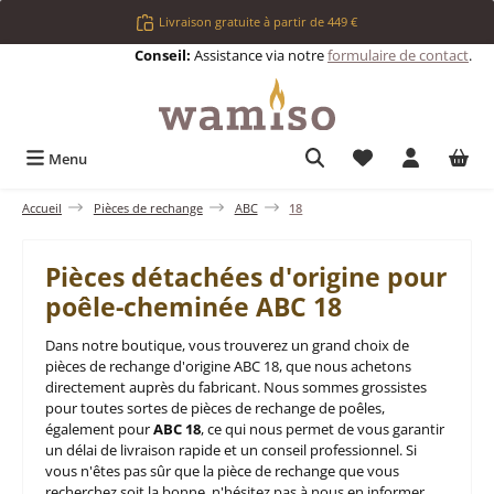
Passer au contenu principal
Livraison gratuite à partir de 449 €
Conseil:
Assistance via notre
formulaire de contact
.
Vous avez 0 articl
Menu
Accueil
Pièces de rechange
ABC
18
Pièces détachées d'origine pour
poêle-cheminée ABC 18
Dans notre boutique, vous trouverez un grand choix de
pièces de rechange d'origine ABC 18, que nous achetons
directement auprès du fabricant. Nous sommes grossistes
pour toutes sortes de pièces de rechange de poêles,
également pour
ABC 18
, ce qui nous permet de vous garantir
un délai de livraison rapide et un conseil professionnel. Si
vous n'êtes pas sûr que la pièce de rechange que vous
recherchez soit la bonne, n'hésitez pas à nous en informer.