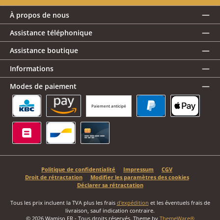
À propos de nous
Assistance téléphonique
Assistance boutique
Informations
Modes de paiement
Paiement anticipé
KBC/CBC Payment Button
Amazon Pay
PayPal
Apple Pay
Belfius
Bancontact
Carte de crédit
Politique de confidentialité
Impressum
CGV
Droit de rétractation
Modifier les paramètres des cookies
Déclarer sa rétractation
Tous les prix incluent la TVA plus les frais
d'expédition
et les éventuels frais de
livraison, sauf indication contraire.
© 2026 Wamiso FR - Tous droits réservés. Theme by
ThemeWare®