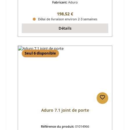
Fabricant:
Aduro
Prix régulier :
198,52 €
Délai de livraison environ 2-3 semaines
Détails
Seul 6 disponible
Aduro 7.1 joint de porte
Référence du produit:
01014966