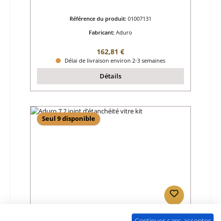
Référence du produit:
01007131
Fabricant:
Aduro
Prix régulier :
162,81 €
Délai de livraison environ 2-3 semaines
Détails
Seul 9 disponible
Aduro 7.2 joint d’étanchéité vitre kit
Continuer sans accepter