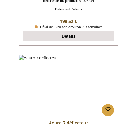
Référence du produit:
01026234
Fabricant:
Aduro
Prix régulier :
198,52 €
Délai de livraison environ 2-3 semaines
Détails
Aduro 7 déflecteur