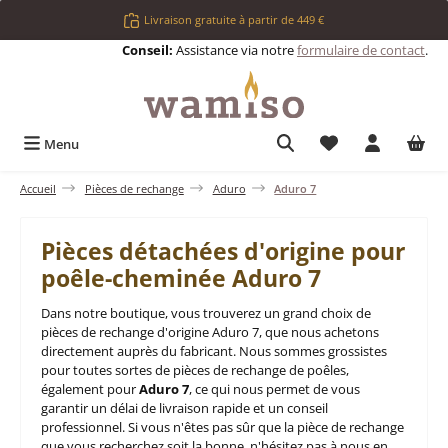
Passer au contenu principal
Livraison gratuite à partir de 449 €
Conseil:
Assistance via notre
formulaire de contact
.
Vous avez 0 articl
Menu
Accueil
Pièces de rechange
Aduro
Aduro 7
Pièces détachées d'origine pour
poêle-cheminée Aduro 7
Dans notre boutique, vous trouverez un grand choix de
pièces de rechange d'origine Aduro 7, que nous achetons
directement auprès du fabricant. Nous sommes grossistes
pour toutes sortes de pièces de rechange de poêles,
également pour
Aduro 7
, ce qui nous permet de vous
garantir un délai de livraison rapide et un conseil
professionnel. Si vous n'êtes pas sûr que la pièce de rechange
que vous recherchez soit la bonne, n'hésitez pas à nous en