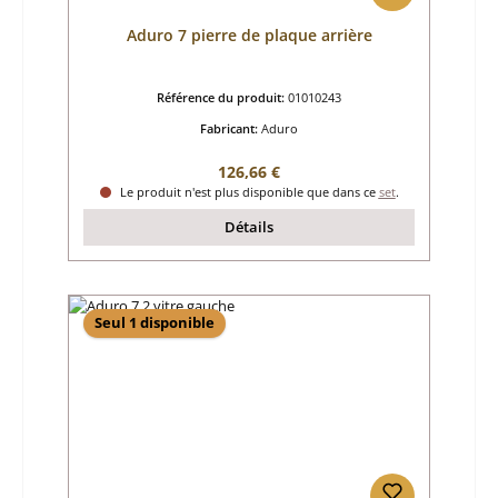
Aduro 7 pierre de plaque arrière
Référence du produit:
01010243
Fabricant:
Aduro
Prix régulier :
126,66 €
Le produit n'est plus disponible que dans ce
set
.
Détails
Seul 1 disponible