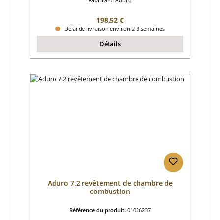
Fabricant:
Aduro
Prix régulier :
198,52 €
Délai de livraison environ 2-3 semaines
Détails
Aduro 7.2 revêtement de chambre de
combustion
Référence du produit:
01026237