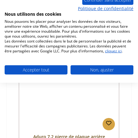
Politique de confidentialité
Nous utilisons des cookies
Référence du produit:
01014931
Nous pouvons les placer pour analyser les données de nos visiteurs,
Fabricant:
Aduro
améliorer notre site Web, afficher un contenu personnalisé et vous faire
vivre une expérience inoubliable. Pour plus d'informations sur les cookies
Prix régulier :
49,19 €
que nous utilisons, ouvrez les paramètres.
Disponible, délai de livraison : 4-6 jours
Les données sont collectées dans le but de personnaliser la publicité et de
mesurer l'efficacité des campagnes publicitaires. Les données peuvent
Détails
être partagées avec Google LLC. Pour plus d'informations,
cliquez ici
.
Accepter tout
Non, ajuster
Épuisé
Aduro 7.2 pierre de plaque arrière