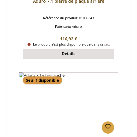
Aduro 7.1 pierre de plaque arrière
Référence du produit:
01006343
Fabricant:
Aduro
Prix régulier :
116,92 €
Le produit n'est plus disponible que dans ce
set
.
Détails
Seul 1 disponible