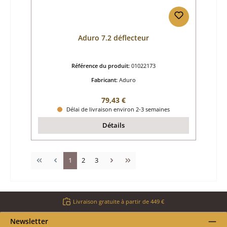
Aduro 7.2 déflecteur
Référence du produit:
01022173
Fabricant:
Aduro
Prix régulier :
79,43 €
Délai de livraison environ 2-3 semaines
Détails
Page
Page
Page
1
2
3
Livraison gratuite à partir de 449 €
Newsletter