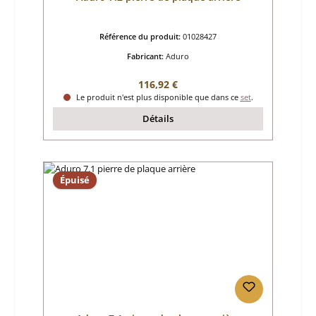
Référence du produit:
01028427
Fabricant:
Aduro
Prix régulier :
116,92 €
Le produit n'est plus disponible que dans ce
set
.
Détails
Épuisé