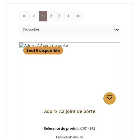
Page
Page
Page
1
2
3
Seul 6 disponible
Aduro 7.2 joint de porte
Référence du produit:
01014972
Fabricant:
Aduro